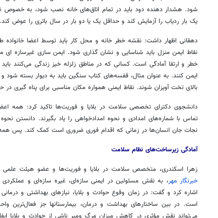
شود. هشدار دهنده دود باید در تمام اتاق‌های خانه نصب شود، به خصوص نزدی
یک بار ردیاب را آزمایش کند و حداقل یک یا دو بار در سال باتری را عوض کند.
دهقانی اظهار داشت: نقشه خطر خانه و محل کار باید توسط اعضا خانواده طر
نقاط ایمن منزل باید شناسایی و نشان گذاری شود. ایمن سازی غیرسازه ای م
خطر و ارتقا آمادگی است. کسانی که در مناطق زلزله خیز زندگی می‌کنند باید 
ایمن کنند. به عنوان مثال، قفسه‌های کتاب سنگین باید به دیوار بسته شود و ا
بالای تخت آویزان شوند. نقاط ایمنی همواره مکان مناسبی برای پناه گیری در حو
دانشجوی دکترای تخصصی سلامت در بلایا و فوریت‌ها تاکید کرد: همه اعض
نجات جان انسان‌ها در زمانی که اقدام فوری ضروری است کمک کند. پس همه با
آمادگی زیرساخت‌های نظام سلامت
زهرا اسکندری، متخصص سلامت در بلایا و فوریت‌ها و عضو هیئت علمی دان
خبرنگار مهر
، به نقش مسئولین در ایمنی سازه‌ای، غیره سازه‌ای و عملکردی مر
اشاره کرد و گفت: در زمان وقوع حوادث و بلایا، نیازهای بهداشتی و درمانی ی
است. در بین ساختارهای بهداشت و درمان، بیمارستانها جز فعال‌ترین واحد
می‌تواند نقش مؤثری در کاهش میزان مرگ ومیر ناشی از حوادث و بلایا ایفا 