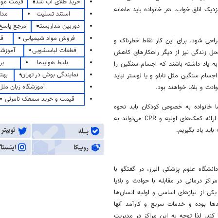
خرید طلای آب شده
قیمت مو
ک اتاق خواب. هر خانواده باید ماهانه
استند تسلیت
مدا
دوربین مداربسته
مرجع پاسخ 
فروش مواد شیمیایی
قی
احی شود. برای این کار نقاط خطرناک و
قطعات لباسشویی
آموزشگ
حل زندگی نیز از دیگر راهکارهای کاهش
بلیط هواپیما
پر
به یاد داشته باشند که اجسام سنگین را
نمایندگی بوش در تهران
بهت
جسام سنگین مثل تابلو و یا لوستر نباید
آموزشگاه زبان ملل
ادث و بلایا خواهند بود.
قیمت و خرید سمعک نامرئی
ا خانواده به خصوص کودکان باید نحوه
تماس با شماره‌های امدادی و نحوه امدادخواهی را یاد بگیرند. دانستن نحوه ارائه کمک‌های اولیه و CPR می‌تواند به
ید یاد بگیریم.
شگاه علوم پزشکی البرز، در گفتگو با
اکز درمانی در مقابله با حوادث و بلایا
کی از نیازهای اساسی و اولیه انسان‌ها
ها بوده و خدمات سریع و کارآمد آنها
کند. لذا توجه به این مراکز در مدیریت