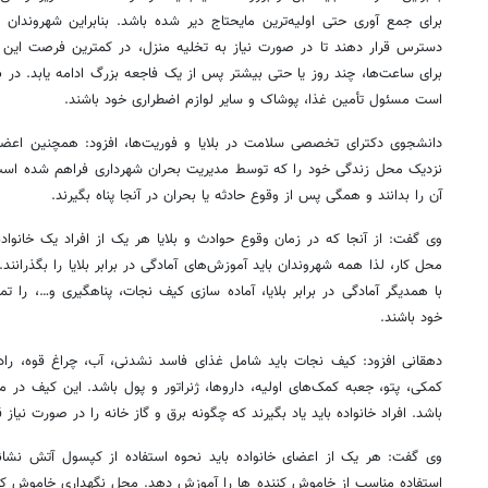
برای جمع آوری حتی اولیه‌ترین مایحتاج دیر شده باشد. بنابراین شهروندان با
دسترس قرار دهند تا در صورت نیاز به تخلیه منزل، در کمترین فرصت این کار
برای ساعت‌ها، چند روز یا حتی بیشتر پس از یک فاجعه بزرگ ادامه یابد. در
است مسئول تأمین غذا، پوشاک و سایر لوازم اضطراری خود باشند.
دانشجوی دکترای تخصصی سلامت در بلایا و فوریت‌ها، افزود: همچنین اعضای خ
نزدیک محل زندگی خود را که توسط مدیریت بحران شهرداری فراهم شده است
آن را بدانند و همگی پس از وقوع حادثه یا بحران در آنجا پناه بگیرند.
وی گفت: از آنجا که در زمان وقوع حوادث و بلایا هر یک از افراد یک خانوا
محل کار، لذا همه شهروندان باید آموزش‌های آمادگی در برابر بلایا را بگذرانند. 
با همدیگر آمادگی در برابر بلایا، آماده سازی کیف نجات، پناهگیری و…، را ت
خود باشند.
دهقانی افزود: کیف نجات باید شامل غذای فاسد نشدنی، آب، چراغ قوه، رادیو
روزنامه‌های اقتصادی پنج‌شنبه ۱۵ مرداد ۱۴۰۵
روزنامه
کمکی، پتو، جعبه کمک‌های اولیه، داروها، ژنراتور و پول باشد. این کیف در م
باشد. افراد خانواده باید یاد بگیرند که چگونه برق و گاز خانه را در صورت نیاز 
وی گفت: هر یک از اعضای خانواده باید نحوه استفاده از کپسول آتش نشانی
استفاده مناسب از خاموش کننده ها را آموزش دهد. محل نگهداری خاموش کنند