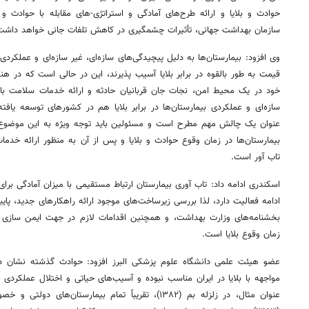
حوادث و بلایا و ارائه طرح‌های آمادگی و استراتژی-های مقابله با حوادث و ب
سازمان بهداشت جهانی، تأثیرات چشمگیری در کاهش تلفات جانی خواهد داشت
وی افزود: بیمارستان‌ها به دلیل پیچیدگی‌های سازه‌ای، غیر سازه‌ای و عملکر
قیمت به طور بالقوه در برابر بلایا آسیب پذیرند، این در حالی است که در هنگا
خود در یک محیط امن، نجات جان قربانیان حادثه و ارائه خدمات سلامت باش
سازه‌ای و عملکردی بیمارستان‌ها در برابر بلایا هم در کشورهای توسعه یا
عنوان یک چالش مهم مطرح است و مسئولین باید توجه ویژه به این موضوع 
بیمارستان‌ها در زمان وقوع حوادث و بلایا و پس از آن به منظور ارائه خدم
تاب آور است.
اسکندری ادامه داد: تاب آوری بیمارستان ارتباط مستقیمی با میزان آمادگی برای
ادامه فعالیت دارد، لذا بررسی زیرساخت‌های موجود ارائه راهکارهای جدید، پایب
بخشنامه‌های وزارت بهداشت، و همچنین اقدامات لازم در جهت ایمن سازی به
زمان وقوع بلایا است.
عضو هیئت علمی دانشگاه علوم پزشکی البرز افزود: حوادث گذشته نشان دا
مواجهه با بلایا در ایران مناسب نبوده و آسیب‌های حیاتی و اختلال عملکردی 
عنوان مثال، در زلزله بم (۱۳۸۲)، تقریباً تمام بیمارستان‌