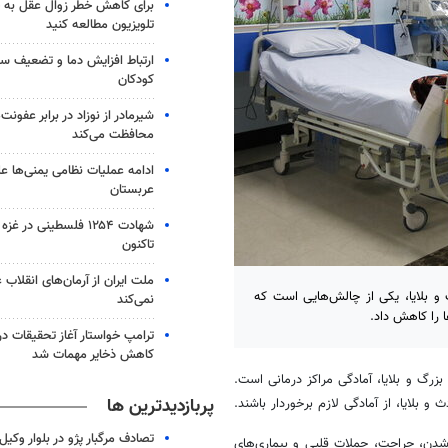
برای کاهش خطر زوال عقل به 
تلویزیون مطالعه کنید
ارتباط افزایش دما و تضعیف س
کودکان
شیرمادر از نوزاد در برابر عفون
محافظت می‌کند
ادامه عملیات نظامی یمنی‌ها عل
عربستان
شهادت ۱۲۵۴ فلسطینی در 
تاکنون
ملت ایران از آرمان‌های انقلاب
 بلایا، یکی از چالش‌هایی است که
نمی‌کند
ا را کاهش داد.
ترامپ خواستار آغاز تحقیقات درب
کاهش ذخایر مهمات شد
رگ و بلایا، آمادگی مراکز درمانی است.
پربازدیدترین ها
بلایا، از آمادگی لازم برخوردار باشند.
تصادف مرگبار پژو در بلوار وکیل‌
شدن، جراحت، حملات قلبی و بیماری‌های