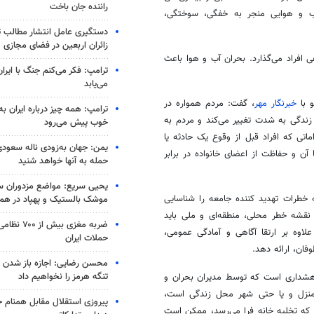
راننده جان باخت
آب و هوایی منجر به خفگی، سوختگی،
دستگیری عامل انتشار مطالب تو
زائران اربعین در فضای مجازی
ی افراد می‌گذارد. بحران آب و هوا باعث
ترامپ: فکر می‌کنم جنگ با ایران
می‌یابد
 با
خبرنگار مهر
، گفت: مردم همواره در
ترامپ: همه چیز درباره ایران به
زندگی به شدت تغییر می‌کند و مردم به
خوب پیش می‌رود
ماتی که افراد قبل از وقوع یک حادثه یا
یمن: جهان به‌زودی ناله سعودی‌
 آن و حفاظت از اعضای خانواده در برابر
حمله به آنها خواهد شنید
یحیی سریع: مواضع مزدوران سع
 خطرات تهدید کننده جامعه را شناسایی
موشک بالستیک و پهپاد در ه
 نقشه خطر محلی، منطقه‌ای و ملی باید
ضربه مغزی بیش
وه بر ارتقا آگاهی و آمادگی عمومی،
حملات ایران
ان، ارائه دهد.
محسن رضایی: اجازه باز شدن 
تنگه هرمز را نخواهیم داد
 هشداری است که توسط مدیران بحران و
 منزل و یا حتی شهر محل زندگی است،
پیروزی استقلال مقابل همنام خ
زمانی که تخلیه خانه فرا می‌رسد، ممکن است