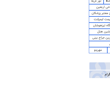
کت
تور کربلا
حی اربعین
معتبر پزشکان
مت ایمپلنت
اه تیزهوشان
شین هتل
رین جراح بینی
مهرینو