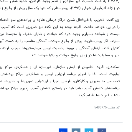
(۱۳۸۳) به علت خسارت غیر سازه‌ای و عدم وجود کارکنان، حدود شش ساعت 
در زلزله آذربایجان شرقی (۱۳۹۱)، بیمارستانی که تنها یک سال پیش از وقوع زلزله افتتاح شده بود نیز تخریب شد.
وی گفت: تخریب یا غیرفعال شدن مراکز درمانی علاوه بر پیامدهای سو اقتصاد
را در پی خواهد داشت. البته توجه به این نکته نیز ضروری است که آسیب فیز
نیست و شواهد بسیاری وجود دارد که حوادث و بلایای خفیف یا متوسط نیز توا
نمایند. اگر بیمارستان‌ها پیش از وقوع حوادث، آمادگی مناسب را به دست آورند 
کنترل کنند. ارتقای آمادگی و بهبود وضعیت ایمنی بیمارستان‌ها موجب ارا
میر و معلولیت‌ها در زمان وقوع حوادث و بلایا خواهد شد.
اسکندری افزود: اطمینان از ایمنی سازه‌ای، غیرسازه ای و عملکردی مراکز ب
اولویت است. لذا با اجرای برنامه ارزیابی ایمنی و عملکردی مراکز بهداشتی 
تخصصی به مدیران و کارکنان، طراحی، اجرا و ارزشیابی تمرین‌ها و مانورها، ت
برنامه‌های کاهش آسیب بلایا باید در راستای کاهش آسیب پذیری مراکز بهداشتی
بلایا و فوریت‌ها اقدام گردد.
کد مطلب
5485775