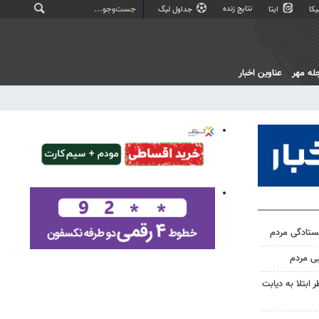
نتایج زنده
کا
ایتا
جداول لیگ
له مهر
عناوین اخبار
یستادگی مردم
یی مردم
ابتلا به دیابت