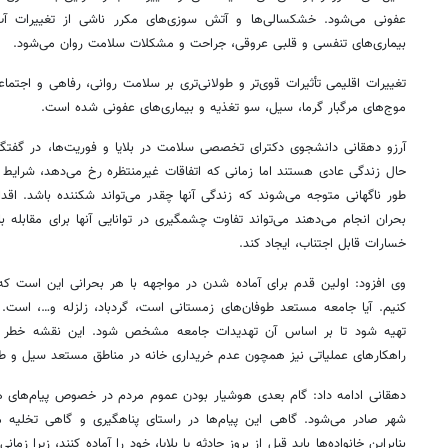
عفونی می‌شود. خشکسالی‌ها و آتش سوزی‌های مکرر ناشی از تغییرات 
بیماری‌های تنفسی و قلبی عروقی، جراحت و مشکلات سلامت روان می‌شود.
تغییرات اقلیمی تأثیرات قوی‌تر و طولانی‌تری بر سلامت روانی، رفاهی و اجتماع
موج‌های مرگبار گرما، سیل، سو تغذیه و بیماری‌های عفونی شده است.
آرزو دهقانی دانشجوی دکترای تخصصی سلامت در بلایا و فوریت‌ها، در گفتگو
حال زندگی عادی هستند اما زمانی که اتفاقات غیرمنتظره رخ می‌دهد، شرایط 
طور ناگهانی متوجه می‌شوند که زندگی آنها چقدر می‌تواند شکننده باشد. اقدا
بحران انجام می‌دهند می‌تواند تفاوت چشمگیری در توانایی آنها برای مقابله با
خسارات قابل اجتناب، ایجاد کند.
وی افزود: اولین قدم برای آماده شدن در مواجهه با هر بحرانی این است که
کنیم. آیا جامعه مستعد طوفان‌های زمستانی است، گردباد، زلزله و…، است.
تهیه شود تا بر اساس آن تهدیدات جامعه مشخص شود. این نقشه خطر علا
راهکارهای عملیاتی نیز همچون عدم خریداری خانه در مناطق مستعد سیل و طوف
دهقانی ادامه داد: گام بعدی هوشیار بودن عموم مردم در خصوص پیام‌های
شهر صادر می‌شود. گاهی این پیام‌ها در راستای پناهگیری و گاهی تخلیه
بنابراین خانواده‌ها باید قبل از بروز حادثه یا بلایا، خود را آماده کنند، زیرا 