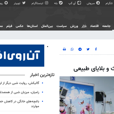
تلگرام
سروش
آی گپ
بله
اینستاگرام
توییتر
روبی
جامعه
اقتصاد
بازار
ورزش
سیاست
بین‌الملل
استان‌ها
عکس
فیلم
مج
و بلایای طبیعی
تازه‌ترین اخبار
گالیکش، روایت شبی دیگر از ا
رامیان، میزبان شبی از همصدا
باغچه‌های خانگی در کاهش خطر 
موثرند