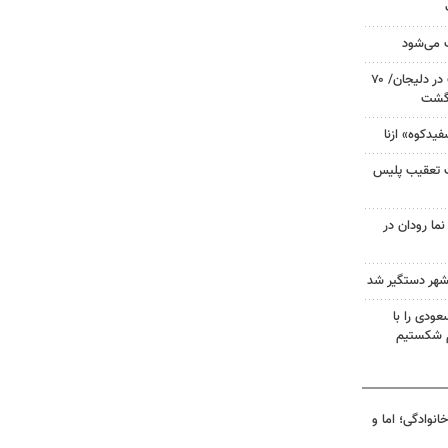
ث می‌شود
رشد ۳۰۰ درصدی کشف سرقت در دلیجان/ ۷۰
زگشت
فیدکوه» ازنا
ت تعقیب پلیس
نما رودان در
شهر دستگیر شد
ودی را با
م شکستیم
انوادگی؛ اما و