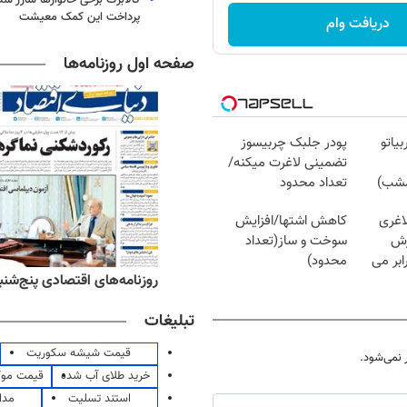
پرداخت این کمک معیشت
دریافت وام
صفحه اول روزنامه‌ها
یاتو
پودر جلبک چربیسوز
تضمینی لاغرت میکنه/
مشب)
تعداد محدود
اغری
کاهش اشتها/افزایش
زش
سوخت و ساز(تعداد
یسوزی را 3برابر می
محدود)
‌های ورزشی پنج‌شنبه ۱۵ مرداد ۱۴۰۵
روزنامه‌های اقتصادی پنج‌شنبه ۱۵ مرداد ۰۵
تبلیغات
قیمت شیشه سکوریت
نمی‌شود.
خرید طلای آب شده
قیمت مو
استند تسلیت
مدا