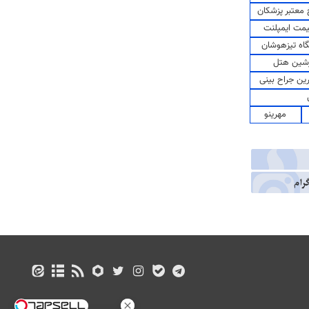
معتبر پزشکان
مت ایمپلنت
اه تیزهوشان
شین هتل
رین جراح بینی
مهرینو