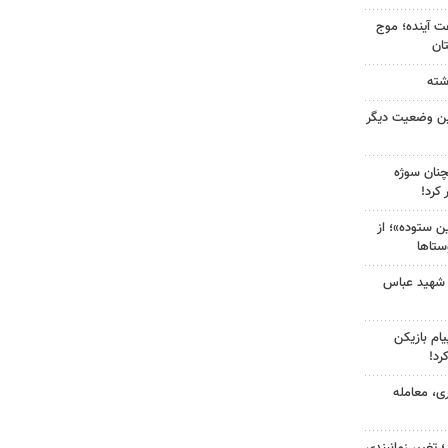
 کشور در ۷۲ ساعت آینده؛ موج
ین وضعیت دیگر
چنان سوژه
کرد!
 ستوده»؛ از
ستاها
 شهید عباس
ام بازیکن
رد!
ی، معامله
 تغییر زمانبندی