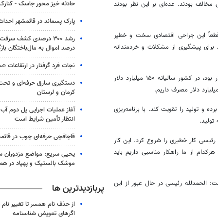
حادثه خیز محور جاسک - کنارک
 مخالف بودند. عده‌ای بر این نظر بودند
پارک پسماند در قائمشهر احدا
قطعاً این جراحی اقتصادی سخت و خطیر
 برای پیشگیری از مشکلات و خردمندانه
درصد اموال به مال‌باختگان با
نجات فرد گرفتار در ارتفاعات «س
باهنر در خصوص بحث انرژی نیز تاکید کرد: زمانی که یک بشکه نفت ۵۰ دلار بود، در کشور سالیانه ۱۵۰ میلیارد دلار
دستگیری سارق حرفه‌ای و تح
کرمان و لرستان
ده و تولید را تقویت کند. با برنامه‌ریزی
آغاز عملیات اجرایی پل دوم آب 
انتظار تأمین شرایط است
قاچاقچی حرفه‌ای چوب در قائم
رئیسی کار خطیری را شروع کرد. این کار
رکدام از ما راهکار مناسبی داریم باید
یحیی سریع: مواضع مزدوران سع
موشک بالستیک و پهپاد در ه
حویل رئیسی داد، گفت: الحمدلله رئیسی در حال عبور از این
پربازدیدترین ها
از حذف نام همسر تا تغییر نام خ
اگرهای تعویض شناسنامه