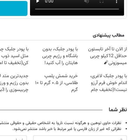
مطالب پیشنهادی
از الان تا آخر تابستون
با پودر جلبک، بدون
با پودر جلبک چرب
حداقل 12کیلو چربی
باشگاه و رژیم چربی
مثل اسید ذوب
میسوزونی🧨
هایتان را آب کنید!
کن(تخفیف تا ا
با پودر جلبک لاغری،
خرید شمش پلمپ
جدیدترین متد ل
اندام خوش فرم آرزو
طلاسی، از ۰.۵ گرم تا ۱۰
بدون رژیم و ور
نیست!(تخفیف جام
گرم
چرب
روزنامه‌های اقتصادی چهارشنبه ۱۴ مرداد ۱۴۰۵
روزنامه
جهانی)
کند
نظر شما
نظرات حاوی توهین و هرگونه نسبت ناروا به اشخاص حقیقی و حقوقی منتشر 
نظراتی که غیر از زبان فارسی یا غیر مرتبط با خبر باشد منتشر نمی‌شود.