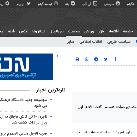
تلگرام
سروش
آی گپ
بله
اینستاگرام
توییتر
روبی
جامعه
اقتصاد
بازار
ورزش
سیاست
بین‌الملل
استان‌ها
عکس
فیلم
مج
سیاست خارجی
انقلاب اسلامی
سایر
تازه‌ترین اخبار
مجموعه جدید دانشگاه فرهنگی
می شود
قتصادی دولت هستم، گفت: قطعاً این
ریال در اراک کشف شد
از ظهر امروز در جلسه ماهانه این حزب،