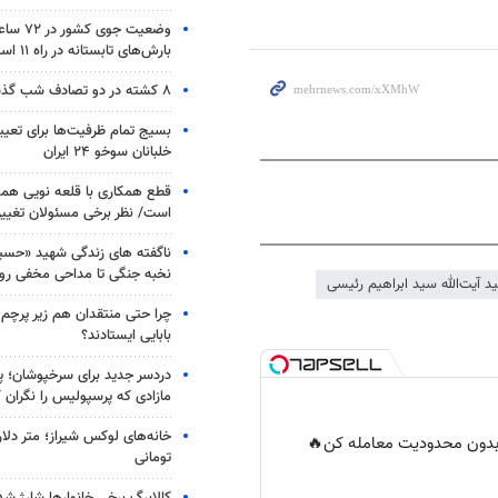
وضعیت جوی
بارش‌های تابستانه در راه ۱۱ استان
۸ کشته در دو تصادف شب گذشته
بسیج تمام ظرفیت‌ها برای تعی
خلبانان سوخو ۲۴ ایران
قطع همکاری با قلعه نویی هم
است/ نظر برخی مسئولان تغییر 
ناگفته های زندگی شهید «حسین
نخبه جنگی تا مداحی مخفی رو
د آیت‌الله سید ابراهیم رئیسی
چرا حتی منتقدان هم زیر پرچم
بابایی ایستادند؟
دردسر جدید برای سرخپوشان؛ پی
مازادی که پرسپولیس را نگران ک
خانه‌های لوکس شیراز؛ متر دلار
ر بدون محدودیت معامله کن🔥
تومانی
کالابرگ برخی خانوارها شارژ شد؛