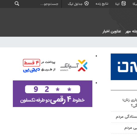
نتایج زنده
کا
ایتا
جداول لیگ
له مهر
عناوین اخبار
ری زنان؛
گی؟
یستادگی مردم
یی مردم