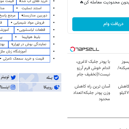
خرید طلای آب شده
قیمت مو
ر بدون محدودیت معامله کن🔥
استند تسلیت
مدا
دوربین مداربسته
مرجع پاسخ 
فروش مواد شیمیایی
قی
دریافت وام
قطعات لباسشویی
آموزشگ
بلیط هواپیما
پر
نمایندگی بوش در تهران
بهت
آموزشگاه زبان ملل
قیمت و خرید سمعک نامرئی
سوز
با پودر جلبک لاغری،
یکنه/
اندام خوش فرم آرزو
نیست!(تخفیف جام
جهانی)
 کاهش
آسان ترین راه کاهش
وزن گیاهی! 5تا۷کیلو
وزن پودر جلبکه!تعداد
محدود