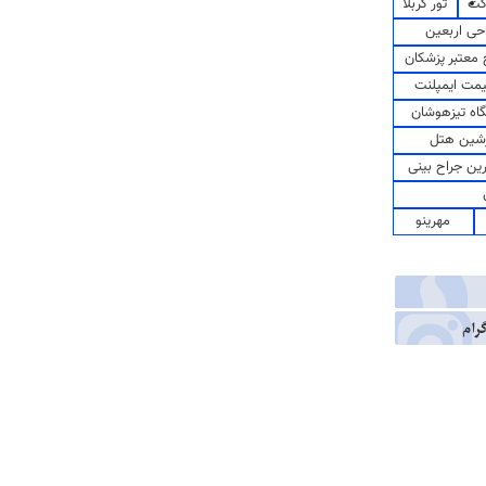
کت
تور کربلا
حی اربعین
معتبر پزشکان
مت ایمپلنت
اه تیزهوشان
شین هتل
رین جراح بینی
مهرینو