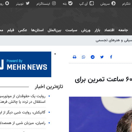
تلگرام
سروش
آی گپ
بله
اینستاگرام
توییتر
روبی
جامعه
اقتصاد
بازار
ورزش
سیاست
بین‌الملل
استان‌ها
عکس
فیلم
مج
یقی و هنرهای تجسمی
«پیش از کشتن» آرش دادگر دیده می‌شود/ ۶۰۰ ساعت تمرین برای
تازه‌ترین اخبار
روایت یک حقوقدان از موتورسوا
استقلال در تردد یا چالش فرهن
گالیکش، روایت شبی دیگر از ا
رامیان، میزبان شبی از همصدا