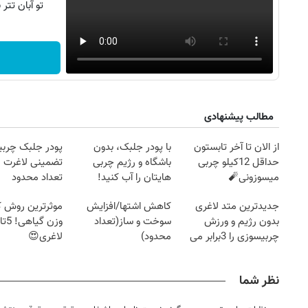
تو آبان تت
مطالب پیشنهادی
از الان تا آخر تابستون
با پودر جلبک، بدون
پودر جلبک چربی
حداقل 12کیلو چربی
باشگاه و رژیم چربی
تضمینی لاغرت م
میسوزونی🧨
هایتان را آب کنید!
تعداد محدود
جدیدترین متد لاغری
کاهش اشتها/افزایش
موثرترین روش
بدون رژیم و ورزش
سوخت و ساز(تعداد
چربیسوزی را 3برابر می
محدود)
لاغری😍
کند
نظر شما