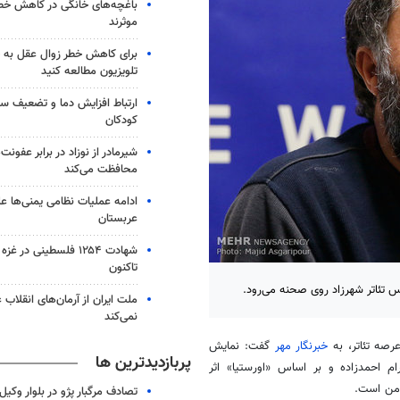
باغچه‌های خانگی در کاهش خطر 
موثرند
برای کاهش خطر زوال عقل به 
تلویزیون مطالعه کنید
ارتباط افزایش دما و تضعیف س
کودکان
شیرمادر از نوزاد در برابر عفون
محافظت می‌کند
ادامه عملیات نظامی یمنی‌ها عل
عربستان
شهادت ۱۲۵۴ فلسطینی در 
تاکنون
س تئاتر شهرزاد روی صحنه می‌رود.
ملت ایران از آرمان‌های انقلاب
نمی‌کند
عرصه تئاتر، به
خبرنگار مهر
گفت: نمایش
پربازدیدترین ها
 احمدزاده و بر اساس «اورستیا» اثر
 من است.
تصادف مرگبار پژو در بلوار وکیل‌