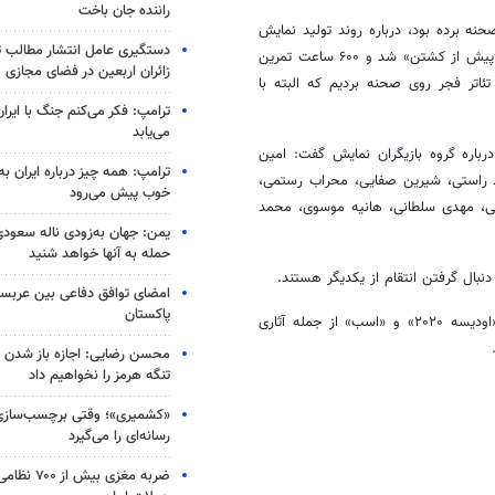
راننده جان باخت
 ایرانشهر به صحنه برده بود، درباره روند تولید نمایش
دستگیری عامل انتشار مطالب تو
«پیش از کشتن» یادآور شد: حدود یک سال و نیم زمان صرف تولید نمایش «پیش از کشتن» شد و ۶۰۰ ساعت تمرین
زائران اربعین در فضای مجازی
ن» را در جشنواره تئاتر فجر روی صحنه بردیم که البته با
ترامپ: فکر می‌کنم جنگ با ایران
می‌یابد
باره گروه بازیگران نمایش گفت: امین
ترامپ: همه چیز درباره ایران به
عید راستی، شیرین صفایی، محراب رستمی،
خوب پیش می‌رود
می، مهدی سلطانی، هانیه موسوی، محمد
یمن: جهان به‌زودی ناله سعودی‌
حمله به آنها خواهد شنید
نبال گرفتن انتقام از یکدیگر هستند.
امضای توافق دفاعی بین عربستا
پاکستان
«کالون و قیام کاستلیون»، «صبحانه برای ایکاروس»، «شاه لیر»، «هملت»، «اودیسه ۲۰۲۰» و «اسب» از جمله آثاری
محسن رضایی: اجازه باز شدن 
تنگه هرمز را نخواهیم داد
«کشمیری»؛ وقتی برچسب‌سازی
رسانه‌ای را می‌گیرد
ضربه مغزی بیش