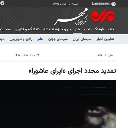
شنبه ۱۷ مرداد ۱۴۰۵
خانه
فرهنگ و ادب
هنر
دين، حوزه، انديشه
دانشگاه و فناوری
سلامت
عناوین اخبار
سینمای ایران
سینمای جهان
تئاتر
رادیو و تلویزیون
موس
هنر
تئاتر
۲۳ مرداد ۱۴۰۱، ۱۶:۱۰
تمدید مجدد اجرای «اپرای عاشورا»