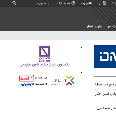
نتایج زنده
کا
ایتا
جداول لیگ
له مهر
عناوین اخبار
 (عج) در آستارا
نان امین افکار
 صد و شصدمین