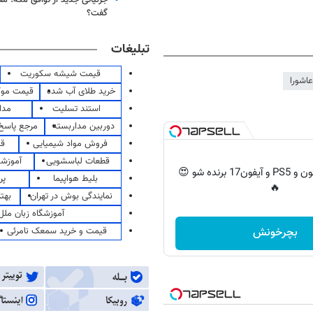
گفت؟
تبلیغات
قیمت شیشه سکوریت
اشورا
خرید طلای آب شده
قیمت مو
استند تسلیت
مدا
دوربین مداربسته
مرجع پاسخ 
فروش مواد شیمیایی
قی
قطعات لباسشویی
آموزشگ
گردونه رو بچرخون و PS5 و آیفون17 برنده شو 😍
بلیط هواپیما
پر
🔥
نمایندگی بوش در تهران
بهت
آموزشگاه زبان ملل
قیمت و خرید سمعک نامرئی
بچرخونش