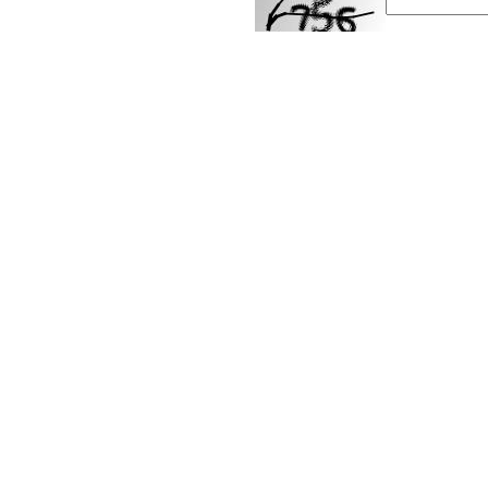
ارسال
 Attribution 4.0 International