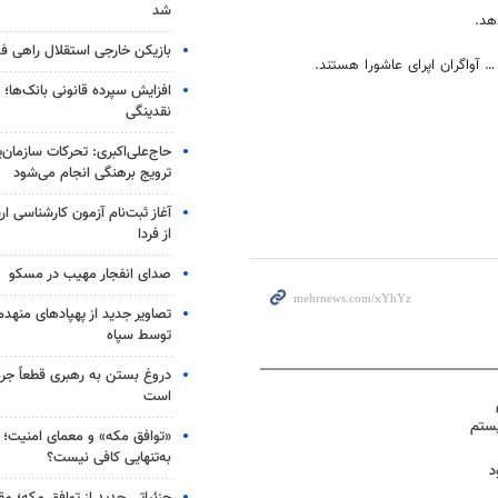
شد
هد.
بازیکن خارجی استقلال راهی فو
آواگران اپرای عاشورا هستند.
افزایش سپرده قانونی بانک‌ها؛ ت
نقدینگی
حاج‌علی‌اکبری: تحرکات سازمان‌یا
ترویج برهنگی انجام می‌شود
آغاز ثبت‌نام‌ آزمون کارشناسی 
از فردا
صدای انفجار مهیب در مسکو
تصاویر جدید از پهپادهای منهدم
توسط سپاه
دروغ بستن به رهبری قطعاً جرم
است
یستم
«توافق مکه» و معمای امنیت؛ چ
به‌تنهایی کافی نیست؟
د
جزئیاتی جدید از توافق مکه؛ مق