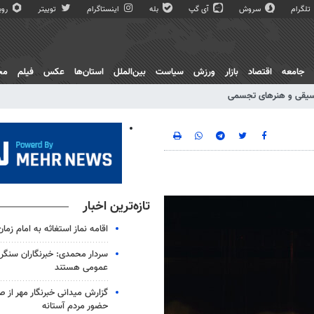
تلگرام
سروش
آی گپ
بله
اینستاگرام
توییتر
روبی
جامعه
اقتصاد
بازار
ورزش
سیاست
بین‌الملل
استان‌ها
عکس
فیلم
مج
یقی و هنرهای تجسمی
تازه‌ترین اخبار
اقامه نماز استغاثه به امام زمان
سردار محمدی: خبرنگاران سنگربا
عمومی هستند
گزارش میدانی خبرنگار مهر از
حضور مردم آستانه