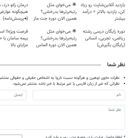
بازدید آنلاین‌شاپت رو زیاد
🌟 می‌خوای مثل
درمان زانو درد، 
کن، بازدید بالاتر = درآمد
رتبه‌برترها بدرخشی؟
هیچگونه عوارض 
بیشتر
همین الان دوره جت ماز
(◂پرسش‌نامه)
رو شروع ک
دوره رایگان درسی رشته
🌟 می‌خوای مثل
فرصت ویژه‼️ اس
ریاضی، تجربی، انسانی
رتبه‌برترها بدرخشی؟
بیمه سامان با ح
(رایگان بگیرش)
همین الان دوره الماس
مزایای بالا
ماز رو شروع ک
نظر شما
نظرات حاوی توهین و هرگونه نسبت ناروا به اشخاص حقیقی و حقوقی منتشر 
نظراتی که غیر از زبان فارسی یا غیر مرتبط با خبر باشد منتشر نمی‌شود.
*
لطفا حاصل عبارت را در جعبه متن روبرو وارد کنید