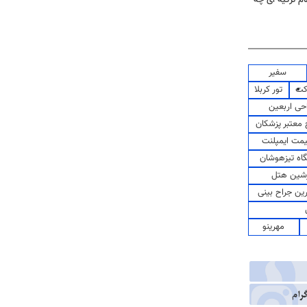
سفیر
کت
تور کربلا
حی اربعین
معتبر پزشکان
مت ایمپلنت
اه تیزهوشان
شین هتل
رین جراح بینی
مهرینو