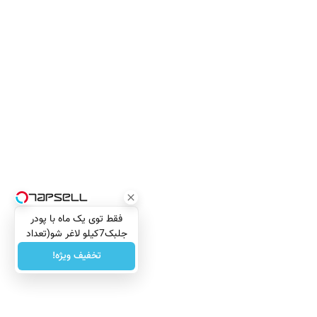
فقط توی یک ماه با پودر
جلبک7کیلو لاغر شو(تعداد
محدود)
تخفیف ویژه!