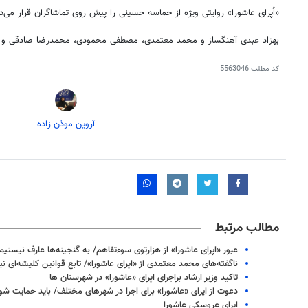
«اُپرای عاشورا» روایتی ویژه از حماسه حسینی را پیش روی تماشاگران قرار می‌د
بهزاد ‌عبدی آهنگساز و محمد معتمدی، مصطفی محمودی، محمدرضا صادقی و … 
کد مطلب
5563046
آروین موذن زاده
مطالب مرتبط
عبور «اپرای عاشورا» از هزارتوی سوءتفاهم/ به گنجینه‌ها عارف نیستیم
ناگفته‌های محمد معتمدی از «اپرای عاشورا»/ تابع قوانین کلیشه‌ای ن
تاکید وزیر ارشاد براجرای اپرای «عاشورا» در شهرستان ها
دعوت از اپرای «عاشورا» برای اجرا در شهرهای مختلف/ باید حمایت شو
اپرای عروسکی عاشورا