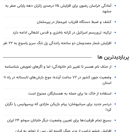
آمادگی خراسان رضوی برای افزایش ۲۵ درصدی زائران دهه پایانی صفر به
مشهد
کشف و ضبط دستگاه فلزیاب غیرمجاز در پیرسلمان
ترکیه: تروریسم اسرائیل در کرانه باختری و قدس اشغالی ادامه دارد
افزایش شمار مصدومان دو سانحه رانندگی پل تنگ سریز یاسوج به ۲۲ نفر
پربازدیدترین ها
از حذف نام همسر تا تغییر نام خانوادگی؛ اما و اگرهای تعویض شناسنامه
وضعیت جوی کشور در ۷۲ ساعت آینده؛ موج بارش‌های تابستانه در راه ۱۱
استان
استفاده از خاک ما برای حمله به همسایگان ممنوع است
دردسر جدید برای سرخپوشان؛ پیام بازیکن مازادی که پرسپولیس را نگران
کرد!
بسیج تمام ظرفیت‌ها برای تعیین وضعیت دیگر خلبانان سوخو ۲۴ ایران
افزایش خشم ترامپ از وزیر جنگ کابینه اش پس از تجاوز به ایران