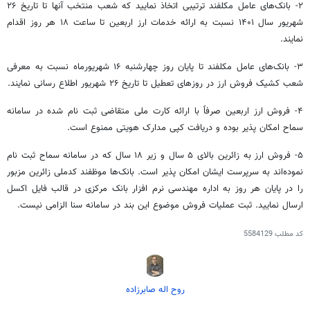
۲- بانک‌های عامل
مکلفند
ترتیبی اتخاذ نمایید که شعب منتخب آنها تا تاریخ ۲۶
شهریور سال ۱۴۰۱ نسبت به ارائه خدمات
ارز
اربعین تا ساعت ۱۸ هر روز اقدام
نمایند.
۳- بانک‌های عامل
مکلفند
تا پایان روز چهارشنبه ۱۶ شهریورماه نسبت به معرفی
شعب کشیک فروش ارز در روزهای تعطیل تا تاریخ ۲۶ شهریور اطلاع رسانی نمایند.
۴- فروش ارز اربعین صرفاً با ارائه کارت ملی متقاضی
ثبت نام
شده در سامانه
سماح
امکان پذیر
بوده و دریافت کپی مدارک هویتی ممنوع است.
۵- فروش ارز به
زائرین
بالای ۵ سال و زیر ۱۸ سال که در سامانه
سماح
ثبت نام
نموده‌اند به
سرپرست
ایشان
امکان پذیر
است. بانک‌ها موظفند
کدملی
زائرین مزبور
را در پایان هر روز به اداره مهندسی نرم افزار بانک مرکزی در قالب فایل اکسل
ارسال نمایید. ثبت عملیات فروش موضوع این
بند
در سامانه سنا الزامی نیست.
کد مطلب
5584129
روح اله صابرزاده