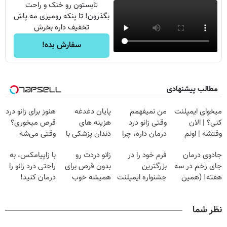
تابستون رو خنک و راحت
بگذرون! تا پنکه رومیزی مه پاش
تخفیف داره بخرش
سفارش بده!
مطالب پیشنهادی
میخوای ایمپلنت
من نمیفهمم
پایان دغدغه
هنوز برای زانو درد
کنی؟ | الان
وقتی زانو درد
هزینه های
قرص میخوری؟
وقتشه | اونم
درمان داره، چرا
دندان پزشکی با
وقتی می‌شه
فقط با ۲۵
دردش رو داری
پک سفید کننده
بدون عمل
جادوی درمان
فرم خود را در
زانو دردت رو
با زاپیامکس، به
میلیون تومان!!!
تحمل میکنی؟❗
خانگی
درمانش کرد؟؟؟؟
جای زخم در سه
بزرگترین
بدون قرص برای
راحتی درد زانو را
هفته! (همین
جشنواره ایمپلنت
همیشه خوب
درمان کنید!
حالا رایگان
تهران پر کنید ! |
کن! (قدم اول،
صحبت کنید)
فقط ۲۵ میلیون
پرسش‌نامه)
نظر شما