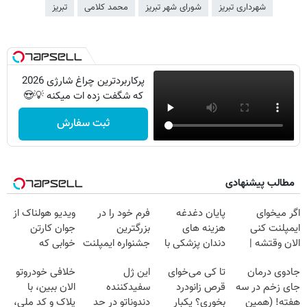
شهرداری تبریز
شورای شهر تبریز
محمد کلامی
تبریز
پرکاربردترین چراغ شارژی 2026
که شگفت زده ات میکنه 💡😍
ثبت سفارش
مطالب پیشنهادی
اگر میخوای
پایان دغدغه
فرم خود را در
ویدیو هولناک از
ایمپلنت کنی
هزینه های
بزرگترین
جوان کارتن
الان وقتشه |
دندان پزشکی با
جشنواره ایمپلنت
خوابی که
فقط با ۲۵
پک سفید کننده
تهران پر کنید ! |
میلیاردر شد.
جادوی درمان
تا کی می‌خوای
این ژل
خلافی خودروتو
میلیون تومان!!!
خانگی
فقط ۲۵ میلیون
آموزش رایگان
جای زخم در سه
قرص زانودرد
سفیدکننده
الان ببین، با
هفته! (همین
بخوری؟ یکبار
دندوناتو در حد
پلاک و کد ملی،