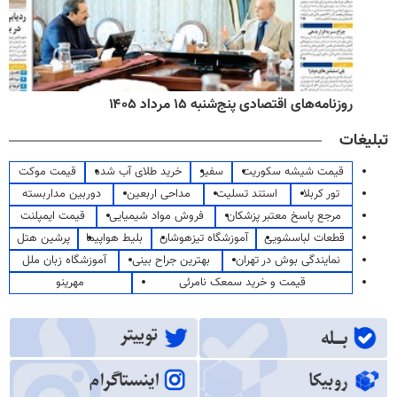
روزنامه‌های اقتصادی پنج‌شنبه ۱۵ مرداد ۱۴۰۵
تبلیغات
قیمت شیشه سکوریت
سفیر
خرید طلای آب شده
قیمت موکت
تور کربلا
استند تسلیت
مداحی اربعین
دوربین مداربسته
مرجع پاسخ معتبر پزشکان
فروش مواد شیمیایی
قیمت ایمپلنت
قطعات لباسشویی
آموزشگاه تیزهوشان
بلیط هواپیما
پرشین هتل
نمایندگی بوش در تهران
بهترین جراح بینی
آموزشگاه زبان ملل
قیمت و خرید سمعک نامرئی
مهرینو