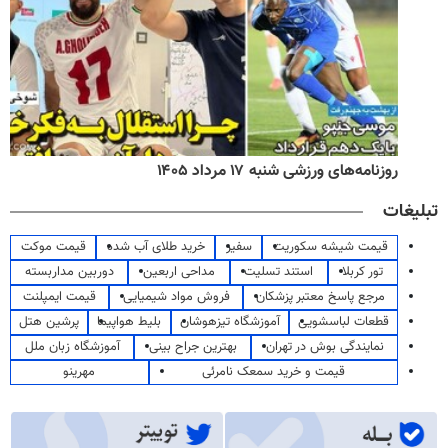
روزنامه‌های ورزشی شنبه ۱۷ مرداد ۱۴۰۵
تبلیغات
قیمت شیشه سکوریت
سفیر
خرید طلای آب شده
قیمت موکت
تور کربلا
استند تسلیت
مداحی اربعین
دوربین مداربسته
مرجع پاسخ معتبر پزشکان
فروش مواد شیمیایی
قیمت ایمپلنت
قطعات لباسشویی
آموزشگاه تیزهوشان
بلیط هواپیما
پرشین هتل
نمایندگی بوش در تهران
بهترین جراح بینی
آموزشگاه زبان ملل
قیمت و خرید سمعک نامرئی
مهرینو