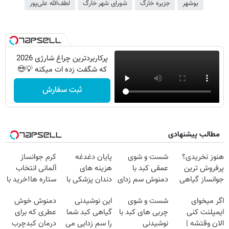
بوشهر
جزیره خارگ
شورای شهر خارگ
لطف‌الله علی‌پور
پرکاربردترین چراغ شارژی 2026
که شگفت زده ات میکنه 💡😍
ثبت سفارش
مطالب پیشنهادی
هنوز نخریدی؟
شست و شوی
پایان دغدغه
کرم جوانساز
پرفروش ترین
عمقی کبد با
هزینه های
آلمانی انتخاب
جوانساز گیاهی
دمنوش سم زدای
دندان پزشکی با
ستاره ها!خرید با
نصف قیمت
گیاهی
پک سفید کننده
تخفیف
اگر میخوای
شست و شوی
این نوشیدنی
دمنوش خوش
خانگی
ایمپلنت کنی
چربی های کبد با
گیاهی کبد شما
عطری که برای
الان وقتشه |
نوشیدنی
را سم زدایی می
درمان کبدچرب