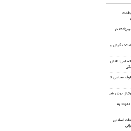
رداخت
‌زاده» در
زگشت؛ نگارش و
اعدامی؛ تلاش
گی
لوف سیاسی تا
تبال یونان شد
 دعوت به
غات اسلامی
انی