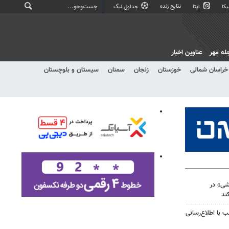
نتایج زنده
کا
ایتا
جداول لیگ
له مهر
عناوین اخبار
خراسان شمالی
خوزستان
زنجان
سمنان
سیستان و بلوچستان
شی» در
ند
با اطلاع‌رسانی