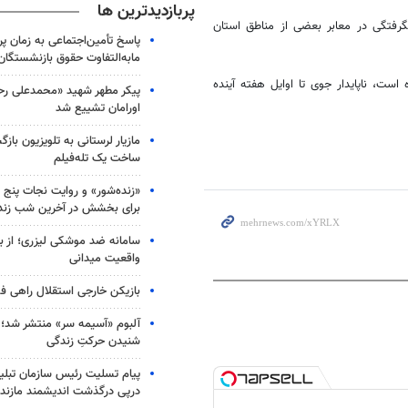
پربازدیدترین ها
گرفتگی
در معابر بعضی از مناطق استان
پاسخ تأمین‌اجتماعی به زمان پ
مابه‌التفاوت حقوق بازنشستگان
ست، ناپایدار جوی تا اوایل هفته آینده
پیکر مطهر شهید «محمدعلی رحیم
اورامان تشییع شد
مازیار لرستانی به تلویزیون با
ساخت یک تله‌فیلم
«زنده‌شور» و روایت نجات پنج 
برای بخشش در آخرین شب زند
سامانه ضد موشکی لیزری؛ از ب
واقعیت میدانی
بازیکن خارجی استقلال راهی فو
آلبوم «آسیمه سر» منتشر شد؛
شنیدن حرکتِ زندگی
پیام تسلیت رئیس سازمان تبلی
درپی درگذشت اندیشمند مازندر