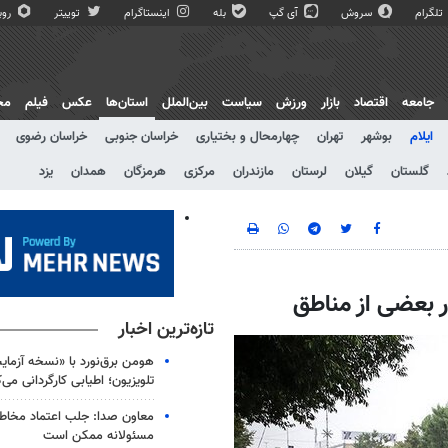
تلگرام
سروش
آی گپ
بله
اینستاگرام
توییتر
روبی
جامعه
اقتصاد
بازار
ورزش
سیاست
بین‌الملل
استان‌ها
عکس
فیلم
مج
ایلام
بوشهر
تهران
چهارمحال و بختیاری
خراسان جنوبی
خراسان رضوی
گلستان
گیلان
لرستان
مازندران
مرکزی
هرمزگان
همدان
یزد
ر بعضی از مناطق
تازه‌ترین اخبار
هومن برق‌نورد با «نسخه آزمای
تلویزیون؛ اطیابی کارگردانی می‌ک
معاون صدا: جلب اعتماد مخاطب 
مسئولانه ممکن است