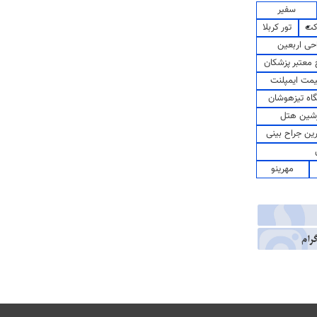
سفیر
کت
تور کربلا
حی اربعین
معتبر پزشکان
مت ایمپلنت
اه تیزهوشان
شین هتل
رین جراح بینی
مهرینو