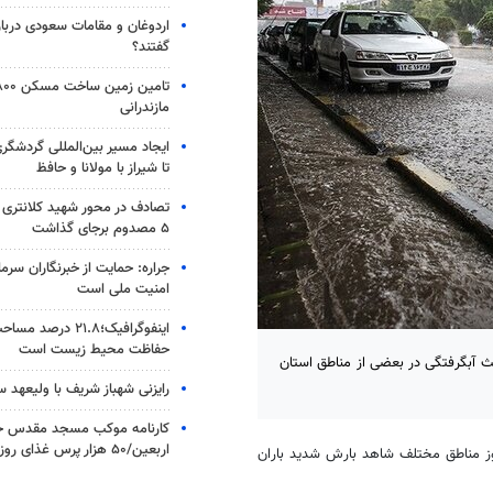
اردوغان و مقامات سعودی دربار
گفتند؟
مازندرانی
ایجاد مسیر بین‌المللی گردشگری
تا شیراز با مولانا و حافظ
۵ مصدوم برجای گذاشت
جراره: حمایت از خبرنگاران سرما
امنیت ملی است
اینفوگرافیک؛۲۱.۸ در
حفاظت محیط زیست است
عث آبگرفتگی در بعضی از مناطق استان
رایزنی شهباز شریف با ولیعهد 
کارنامه موکب مسجد مقدس جم
اربعین/۵۰ هزار پرس غذای روزانه
روز مناطق مختلف شاهد بارش شدید باران