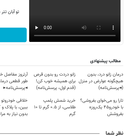
تو آبان تت
مطالب پیشنهادی
درمان زانو درد، بدون
زانو دردت رو بدون قرص
آرتروز مفاصل خود
هیچگونه عوارض در منزل
برای همیشه خوب کن!
طور قطعی درمان
(◂پرسش‌نامه)
(قدم اول، پرسش‌نامه)
◂پرسش‌نامه▸
تارا رو می‌خوای بفروشی؟
خرید شمش پلمپ
خلافی خودروتو ا
با خودرو۴۵ یک‌روزه
طلاسی، از ۰.۵ گرم تا ۱۰
ببین، با پلاک و 
بفروشش
گرم
بدون نیاز به مرا
روزنامه‌های ورزشی پنج‌شنبه ۱۵ مرداد ۱۴۰۵
روزنام
حضوری
نظر شما