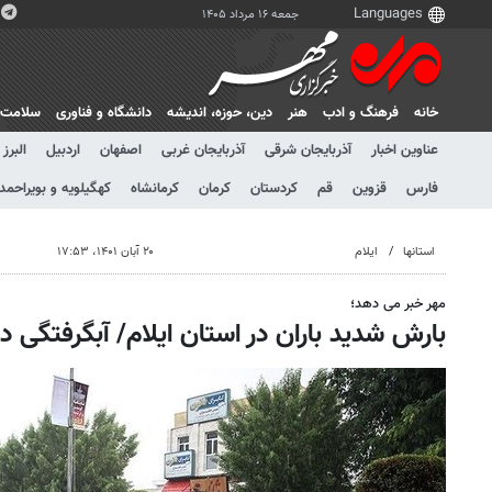
جمعه ۱۶ مرداد ۱۴۰۵
خانه
فرهنگ و ادب
هنر
دين، حوزه، انديشه
دانشگاه و فناوری
سلامت
عناوین اخبار
آذربایجان شرقی
آذربایجان غربی
اصفهان
اردبیل
البرز
فارس
قزوین
قم
کردستان
کرمان
کرمانشاه
کهگیلویه و بویراحمد
استانها
ایلام
۲۰ آبان ۱۴۰۱، ۱۷:۵۳
مهر خبر می دهد؛
بارش شدید باران در استان ایلام/ آبگرفتگی د