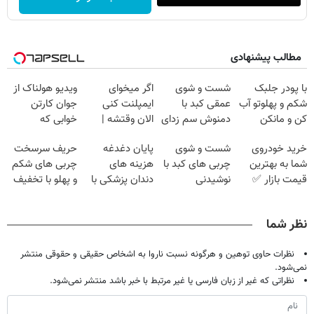
مطالب پیشنهادی
با پودر جلبک
شست و شوی
اگر میخوای
ویدیو هولناک از
شکم و پهلوتو آب
عمقی کبد با
ایمپلنت کنی
جوان کارتن
کن و مانکن
دمنوش سم زدای
الان وقتشه |
خوابی که
شو(تخفیف تا
گیاهی
فقط با ۲۵
میلیاردر شد.
خرید خودروی
شست و شوی
پایان دغدغه
حریف سرسخت
امشب)
میلیون تومان!!!
آموزش رایگان
شما به بهترین
چربی های کبد با
هزینه های
چربی های شکم
قیمت بازار ✅
نوشیدنی
دندان پزشکی با
و پهلو با تخفیف
گیاهی(55%تخفیف)
پک سفید کننده
ویژه ی جام
خانگی
جهانی
نظر شما
نظرات حاوی توهین و هرگونه نسبت ناروا به اشخاص حقیقی و حقوقی منتشر
نمی‌شود.
نظراتی که غیر از زبان فارسی یا غیر مرتبط با خبر باشد منتشر نمی‌شود.