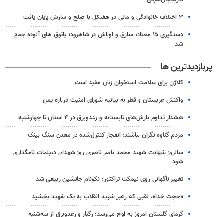
آذربایجان‌شرقی
۳ اختلاف خانوادگی و مالی در هفتکل با صلح و سازش پایان یافت
دستگیری ۱۵ معتاد، سارق و اوباش در شاهرود؛ پاتوق های آلوده جمع
شد
پربازدیدترین ها
کلاژن برای سلامت استخوان زنان مفید است
واکنش عربستان و قطر به بیانیه شورای امنیت درباره یمن
هشدار تداوم بارش‌های تابستانه و رعدوبرق در ۴ استان تا چهارشنبه
مردم گناوه نگران نباشند؛ انفجار کنترل‌شده در معدن سنگ بینک
سالروز شهادت شهید محمد ناصر ناصری روز شهدای دیپلمات نامگذاری
شود
تغییر ناگهانی روی نیمکت تراکتور؛ نکونام جانشین ربیعی شد
«حجت خدا»، لقبی که رهبر شهید انقلاب به یک شهید بخشید
گرمای گلستان امروز به اوج می‌رسد؛ رگبار و رعدوبرق از سه‌شنبه