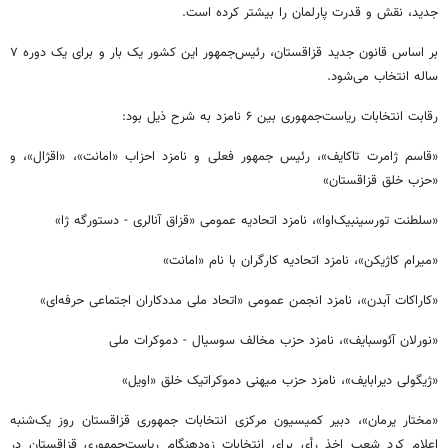
جدید، نقش و قدرت پارلمان را بیشتر کرده است.
بر اساس قانون جدید قزاقستان، رئیس‌جمهور این کشور یک بار و برای یک دوره ۷
ساله انتخاب می‌شود.
رقابت انتخابات ریاست‌جمهوری بین ۶ نامزد به شرح ذیل بود:
«قاسم
ژامرت
تاکایف
»، رئیس جمهور فعلی و نامزد احزاب «امانت»، «اقژال»، و
«حزب خلق قزاقستان»
«سلطنت
تورسینبیک‌اوا
»، نامزد اتحادیه عمومی «
قزاق
آنالری
-
دستورگه
ژا
»
«
میرام
کاژیکن
»، نامزد اتحادیه کارگران با نام «امانت»
«
کاراکات
آبدن
»، نامزد انجمن عمومی «اتحاد ملی مددکاران اجتماعی حرفه‌ای»
«
نورلان
آئوسبایف
»، نامزد حزب مخالف سوسیال - دموکرات ملی
«ژیگولی
دیرابایف
»، نامزد حزب میهنی دموکراتیک خلق «
اویل
»
«مختار
یرمان
»، دبیر کمیسیون مرکزی انتخابات جمهوری قزاقستان روز یک‌شنبه
اعلام کرد شعب اخذ رأی برای انتخابات زودهنگام ریاست‌جمهوری قزاقستان در