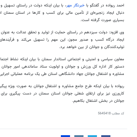
احمد
ریواده
در گفتگو با
خبرنگار مهر
، با بیان اینکه دولت در راستای تسهیل و 
دنبال ایجاد زنجیره‌ای از تأمین مالی برای کسب و کارها در استان سمنان ا
بسیاری صورت گرفته است.
وی افزود: دولت سیزدهم در راستای حمایت از تولید و تحقق عدالت به عنوان مهم
ایجاد درگاه کسب و صدور مجوز، این مهم را تسهیل می‌کند و فرآیندهای
تولیدکنندگان و جوانان از بین خواهد برد.
معاون سیاسی و امنیتی و اجتماعی استاندار سمنان با بیان اینکه نشاط اجتماع
دستور کار اداره کل ورزش و جوانان و اولویت ستاد ساماندهی امور جوانان ا
مشاوره و اشتغال جوانان جهاد دانشگاهی استان طی یک برنامه عملیاتی اجرایی
ریواده
با بیان اینکه طرح جامع مشاوره و اشتغال جوانان به صورت ویژه پیگیری
کارورزی نیز برای ارتقای شغلی جوانان استان سمنان در دست پیگیری برای 
جوانان در بخش اشتغال بکاهیم.
کد مطلب
5645418