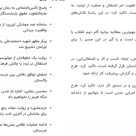
تقویت امر اشتغال و حمایت از تولید، به
پاسخ تأمین‌اجتماعی به زمان پ
ست، تاکید کرد: در این راستا تلاش‌های
مابه‌التفاوت حقوق بازنشستگان
سامانه ضد موشکی لیزری؛ از ب
واقعیت میدانی
‌ترین مطالبه بیانیه گام دوم انقلاب با
 دست و پا گیر در این مسیر را برای
پیکر مطهر شهید «محمدعلی رحیم
اورامان تشییع شد
روایت یک حقوقدان از موتورسوا
ی، ایجاد کسب و کار و اشتغال‌زایی، در
استقلال در تردد یا چالش فرهن
ستان قرار گرفته است، تاکید کرد: طرح
 و گزارش پیشرفت کار ارائه شود.
امضای توافق دفاعی بین عربستا
پاکستان
 و در دستور کار دارد، تاکید کرد: طرح
محسن رضایی: اجازه باز شدن 
اجرایی شدن است تا بتوانیم از دغدغه
تنگه هرمز را نخواهیم داد
«زنده‌شور» و روایت نجات پنج 
برای بخشش در آخرین شب زند
ادامه عملیات نظامی یمنی‌ها عل
عربستان