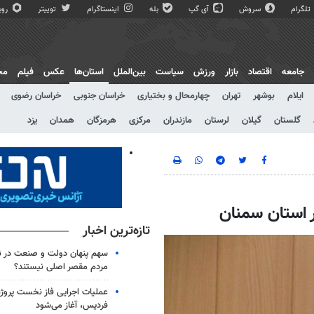
تلگرام
سروش
آی گپ
بله
اینستاگرام
توییتر
روبی
جامعه
اقتصاد
بازار
ورزش
سیاست
بین‌الملل
استان‌ها
عکس
فیلم
مج
ایلام
بوشهر
تهران
چهارمحال و بختیاری
خراسان جنوبی
خراسان رضوی
گلستان
گیلان
لرستان
مازندران
مرکزی
هرمزگان
همدان
یزد
 استان سمنان
تازه‌ترین اخبار
سهم پنهان دولت و صنعت در نات
مردم مقصر اصلی نیستند؟
عملیات اجرایی فاز نخست پروژ
فردیس، آغاز می‌شود