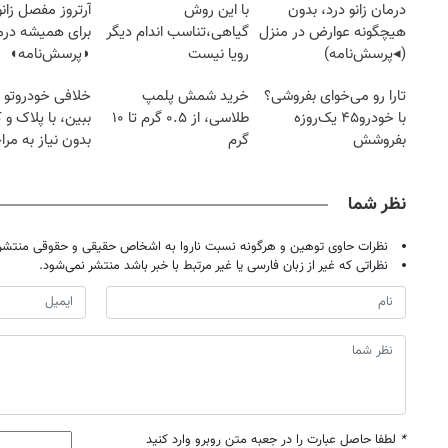
درمان زانو درد، بدون
با این روش
آرتروز مفصل زانو
هیچگونه عوارض در منزل
گیاهی،تناسب اندام دیگر
برای همیشه درم
(◂پرسش‌نامه)
رویا نیست
◗پرسش‌نامه◖
تارا رو می‌خوای بفروشی؟
خرید شمش پلمپ
خلافی خودروتو ا
با خودرو۴۵ یک‌روزه
طلاسی، از ۰.۵ گرم تا ۱۰
ببین، با پلاک و 
بفروشش
گرم
بدون نیاز به مرا
حضوری
نظر شما
نظرات حاوی توهین و هرگونه نسبت ناروا به اشخاص حقیقی و حقوقی منتشر 
نظراتی که غیر از زبان فارسی یا غیر مرتبط با خبر باشد منتشر نمی‌شود.
*
لطفا حاصل عبارت را در جعبه متن روبرو وارد کنید