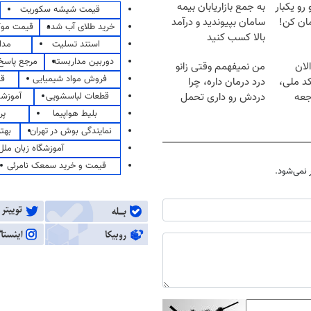
 رو یکبار
به جمع بازاریابان بیمه
قیمت شیشه سکوریت
ان کن!
سامان بپیوندید و درآمد
خرید طلای آب شده
قیمت مو
بالا کسب کنید
استند تسلیت
مدا
دوربین مداربسته
مرجع پاسخ 
لان
من نمیفهمم وقتی زانو
فروش مواد شیمیایی
قی
کد ملی،
درد درمان داره، چرا
قطعات لباسشویی
آموزشگ
جعه
دردش رو داری تحمل
میکنی؟❗
بلیط هواپیما
پر
نمایندگی بوش در تهران
بهت
آموزشگاه زبان ملل
قیمت و خرید سمعک نامرئی
نمی‌شود.