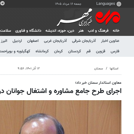
جمعه ۱۶ مرداد ۱۴۰۵
خانه
فرهنگ و ادب
هنر
دين، حوزه، انديشه
دانشگاه و فناوری
سلامت
عناوین اخبار
آذربایجان شرقی
آذربایجان غربی
اصفهان
اردبیل
البرز
فارس
قزوین
قم
کردستان
کرمان
کرمانشاه
کهگیلویه و بویراحمد
استانها
سمنان
۱۲ آذر ۱۴۰۱، ۹:۵۶
معاون استاندار سمنان خبر داد؛
اجرای طرح جامع مشاوره و اشتغال جوانان در