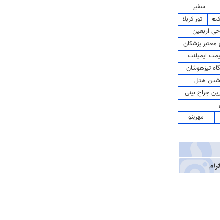
سفیر
کت
تور کربلا
حی اربعین
معتبر پزشکان
مت ایمپلنت
اه تیزهوشان
شین هتل
رین جراح بینی
مهرینو