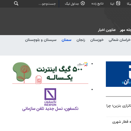
نتایج زنده
کا
ایتا
جداول لیگ
له مهر
عناوین اخبار
خراسان شمالی
خوزستان
زنجان
سمنان
سیستان و بلوچستان
رازی بنزین؛ چرا
ه قطار شهری