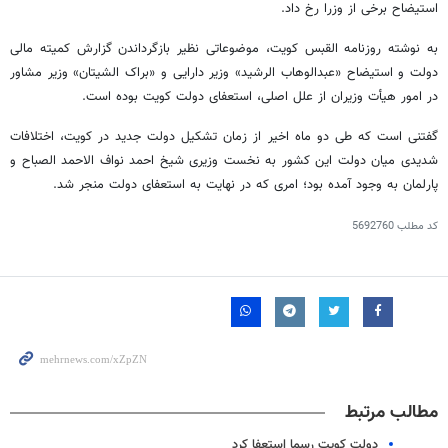
استیضاح برخی از وزرا رخ داد.
به نوشته روزنامه
القبس
کویت، موضوعاتی نظیر بازگرداندن گزارش کمیته مالی
دولت و استیضاح «عبدالوهاب
الرشید
» وزیر دارایی و «
براک
الشیتان
» وزیر مشاور
در امور هیأت وزیران از علل اصلی، استعفای دولت کویت بوده است.
گفتنی است که طی دو ماه اخیر از زمان تشکیل دولت جدید در کویت، اختلافات
شدیدی میان دولت این کشور به نخست وزیری شیخ احمد
نواف
الاحمد
الصباح
و
پارلمان به وجود آمده بود؛ امری که در نهایت به استعفای دولت منجر شد.
کد مطلب
5692760
مطالب مرتبط
دولت کویت رسما استعفا کرد