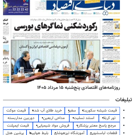
روزنامه‌های اقتصادی پنج‌شنبه ۱۵ مرداد ۱۴۰۵
تبلیغات
قیمت شیشه سکوریت
سفیر
خرید طلای آب شده
قیمت موکت
تور کربلا
استند تسلیت
مداحی اربعین
دوربین مداربسته
مرجع پاسخ معتبر پزشکان
فروش مواد شیمیایی
قیمت ایمپلنت
قطعات لباسشویی
آموزشگاه تیزهوشان
بلیط هواپیما
پرشین هتل