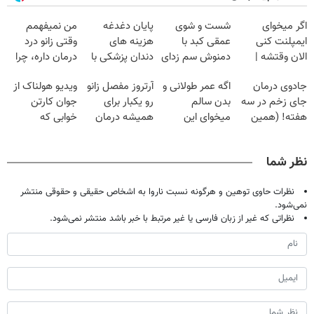
اگر میخوای
شست و شوی
پایان دغدغه
من نمیفهمم
ایمپلنت کنی
عمقی کبد با
هزینه های
وقتی زانو درد
الان وقتشه |
دمنوش سم زدای
دندان پزشکی با
درمان داره، چرا
فقط با ۲۵
گیاهی
پک سفید کننده
دردش رو داری
جادوی درمان
اگه عمر طولانی و
آرتروز مفصل زانو
ویدیو هولناک از
میلیون تومان!!!
خانگی
تحمل میکنی؟❗
جای زخم در سه
بدن سالم
رو یکبار برای
جوان کارتن
هفته! (همین
میخوای این
همیشه درمان
خوابی که
حالا رایگان
نوشیدنی رو با
کن!
میلیاردر شد.
صحبت کنید)
تخفیف بخر
◗پرسش‌نامه◖
آموزش رایگان
نظر شما
نظرات حاوی توهین و هرگونه نسبت ناروا به اشخاص حقیقی و حقوقی منتشر
نمی‌شود.
نظراتی که غیر از زبان فارسی یا غیر مرتبط با خبر باشد منتشر نمی‌شود.