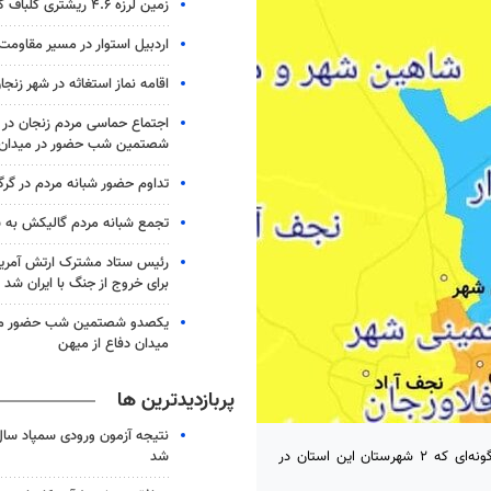
زمین لرزه ۴.۶ ریشتری گلباف کرمان را لرزاند
اردبیل استوار در مسیر مقاومت
اقامه نماز استغاثه در شهر زنجا
اجتماع حماسی مردم زنجان در 
شصتمین شب حضور در میدان
تداوم حضور شبانه مردم در گرگ
تجمع شبانه مردم گالیکش به شب ۱۶۰
رئیس ستاد مشترک ارتش آمریکا
برای خروج از جنگ با ایران شد
یکصدو شصتمین شب حضور مرد
میدان دفاع از میهن
پربازدیدترین ها
شد
اصفهان – شیوع کرونا در استان اصفهان روند رو به رشدی را داشته به گونه‌ای که ۲ شهرستان این استان در