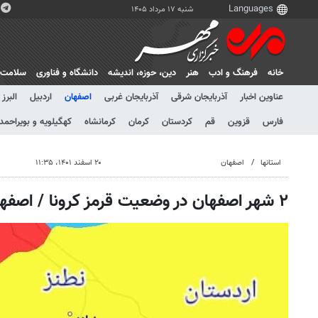
شنبه ۱۷ مرداد ۱۴۰۵
خانه
فرهنگ و ادب
هنر
دين، حوزه، انديشه
دانشگاه و فناوری
سلامت
عناوین اخبار
آذربایجان شرقی
آذربایجان غربی
اصفهان
اردبیل
البرز
فارس
قزوین
قم
کردستان
کرمان
کرمانشاه
کهگیلویه و بویراحمد
استانها
اصفهان
۲۰ اسفند ۱۴۰۱، ۱۱:۳۵
۲ شهر اصفهان در وضعیت قرمز کرونا / اصفهان زرد شد