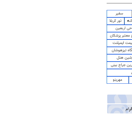
سفیر
کت
تور کربلا
حی اربعین
معتبر پزشکان
مت ایمپلنت
اه تیزهوشان
شین هتل
رین جراح بینی
مهرینو