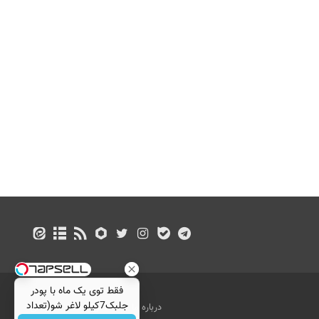
فقط توی یک ماه با پودر
جلبک7کیلو لاغر شو(تعداد
درباره ما
تماس با ما
بازرگانی