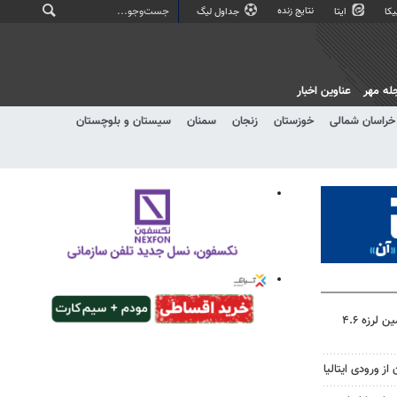
نتایج زنده
کا
ایتا
جداول لیگ
له مهر
عناوین اخبار
خراسان شمالی
خوزستان
زنجان
سمنان
سیستان و بلوچستان
مدیرعامل هلال احمر کرمان: زمین لرزه ۴.۶
ز ورودی ایتالیا