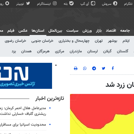
تلگرام
سروش
آی گپ
بله
اینستاگرام
توییتر
روبی
جامعه
اقتصاد
بازار
ورزش
سیاست
بین‌الملل
استان‌ها
عکس
فیلم
مج
ایلام
بوشهر
تهران
چهارمحال و بختیاری
خراسان جنوبی
خراسان رضوی
گلستان
گیلان
لرستان
مازندران
مرکزی
هرمزگان
همدان
یزد
تازه‌ترین اخبار
ریشتری گلباف خسارتی نداشت
محدودیت اسپانیا برای مسافران ا