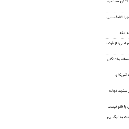
داشتن محاصره
را ائتلاف‌سازی
ه مکه
 ادبی؛ از قونیه
صمانه واشنگتن
آمریکا و
در مشهد نجات
 با ناتو نیست
گشت به لیگ برتر