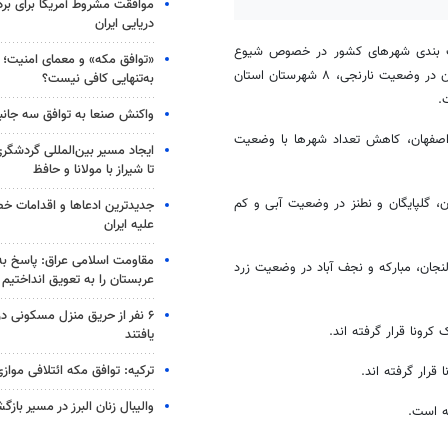
موافقت مشروط آمریکا برای بر
دریایی ایران
نگ بندی شهرهای کشور در خصوص شیوع
«توافق مکه» و معمای امنیت؛ چ
، از امروز شنبه ۲۰ اسفند ماه ۲ شهرستان در وضعیت قرمز، سه شهرستان در وضعیت نارنجی، ۸ شهرستان استان
به‌تنهایی کافی نیست؟
.
واکنش صنعا به توافق سه جانب
 اصفهان، کاهش تعداد شهرها با وضعیت
ایجاد مسیر بین‌المللی گردشگری
تا شیراز با مولانا و حافظ
، گلپایگان و نطنز در وضعیت آبی و کم
جدیدترین ادعاها و اقدامات خ
علیه ایران
مقاومت اسلامی عراق: پاسخ به 
لنجان، مبارکه و نجف آباد در وضعیت زرد
عربستان را به تعویق انداختیم
۶ نفر از حریق منزل مسکونی 
کرونا قرار گرفته
اند
.
یافتند
ترکیه: توافق مکه ائتلافی موازی
ا قرار گرفته
اند
.
والیبال زنان البرز در مسیر باز
ه است.