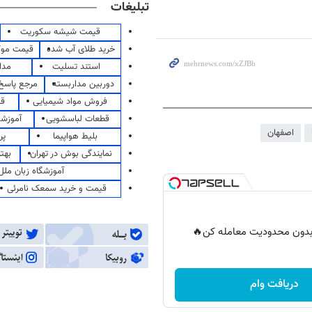
تبلیغات
قیمت شیشه سکوریت
خرید طلای آب شده
قیمت مو
استند تسلیت
مدا
دوربین مداربسته
مرجع پاسخ 
فروش مواد شیمیایی
قی
قطعات لباسشویی
آموزشگ
اصفهان
بلیط هواپیما
پر
نمایندگی بوش در تهران
بهت
آموزشگاه زبان ملل
قیمت و خرید سمعک نامرئی
ر بدون محدودیت معامله کن🔥
دریافت وام