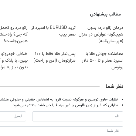
مطالب پیشنهادی
درمان زانو درد، بدون
ترید EURUSD با اسپرد از
زانو درد رو تحم
هیچگونه عوارض در منزل
صفر پیپ
که چی؟ راه‌حل
(◂پرسش‌نامه)
همین‌جاست!
معاملات جهانی طلا با
پس‌انداز طلا فقط با ۱۰۰
خلافی خودروتو ا
اسپرد صفر و تا ۵۰۰ دلار
هزارتومان (امن و راحت)
ببین، با پلاک و 
بونوس
بدون نیاز به مرا
حضوری
نظر شما
نظرات حاوی توهین و هرگونه نسبت ناروا به اشخاص حقیقی و حقوقی منتشر 
نظراتی که غیر از زبان فارسی یا غیر مرتبط با خبر باشد منتشر نمی‌شود.