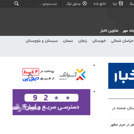
نتایج زنده
کا
ایتا
جداول لیگ
له مهر
عناوین اخبار
خراسان شمالی
خوزستان
زنجان
سمنان
سیستان و بلوچستان
 جایگاه CNG شهرستان صحنه در
ر در حرم مطهر