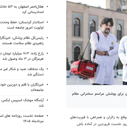
هلال‌احمر اص
امدادرسانی کرد
استاندار کردستان: حفظ وحدت 
اولویت امروز جامعه است
رئیس‌کل نظام پزشکی: خبرنگار
راهبردی نظام سلامت هستند
زارع زاده: ۷۰۳ میلیارد ت
هرمزگان در ۳ ماه وصول شد
یک متخلف صید و شکار غیر مجا
دستگیر شد
خبرنگاران با قلم و دوربین خود،
جامعه‌اند
گاه علوم پزشکی مشهد گفت: ۵۳ تیم پرستاری برای پوشش مراسم سخنرانی مقام
آرامگاه موشک اسپیس ایکس ر
شد
قع به زائران و همراهی با فوریت‌های
مردادماه ۱۴۰۵
وز نخست فروردین در آماده باش