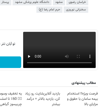
خراسان رضوی
مشهد
دانشگاه علوم پزشکی مشهد
پرستار
سخنرانی نوروزی
حرم امام رضا (ع)
تو آبان تت
مطالب پیشنهادی
روزنامه‌های صبح شنبه ۱۷ مرداد ۱۴۰۵
روزنام
فرصت ویژه‼️ استخدام
بازدید آنلاین‌شاپت رو زیاد
یه تخفیف وسوسه‌
بیمه سامان با حقوق و
کن، بازدید بالاتر = درآمد
👈🏻 60٪ تا ام
مزایای بالا
بیشتر
چربیسوز گیاهی