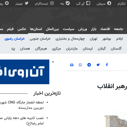
تلگرام
سروش
آی گپ
بله
اینستاگرام
توییتر
روبی
جامعه
اقتصاد
بازار
ورزش
سیاست
بین‌الملل
استان‌ها
عکس
فیلم
مج
ایلام
بوشهر
تهران
چهارمحال و بختیاری
خراسان جنوبی
خراسان رضوی
گلستان
گیلان
لرستان
مازندران
مرکزی
هرمزگان
همدان
یزد
تازه‌ترین اخبار
لحظه انفجار
دوربین مداربسته
نصب کتیبه های دهه پایانی صف
امام رضا(ع)