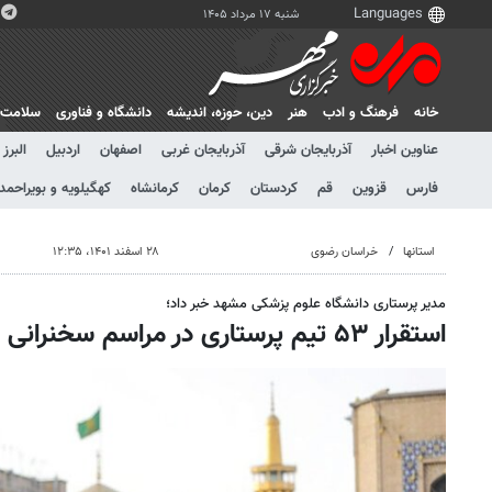
شنبه ۱۷ مرداد ۱۴۰۵
خانه
فرهنگ و ادب
هنر
دين، حوزه، انديشه
دانشگاه و فناوری
سلامت
عناوین اخبار
آذربایجان شرقی
آذربایجان غربی
اصفهان
اردبیل
البرز
فارس
قزوین
قم
کردستان
کرمان
کرمانشاه
کهگیلویه و بویراحمد
استانها
خراسان رضوی
۲۸ اسفند ۱۴۰۱، ۱۲:۳۵
مدیر پرستاری دانشگاه علوم پزشکی مشهد خبر داد؛
استقرار ۵۳ تیم پرستاری در مراسم سخنرانی رهبر انقلاب