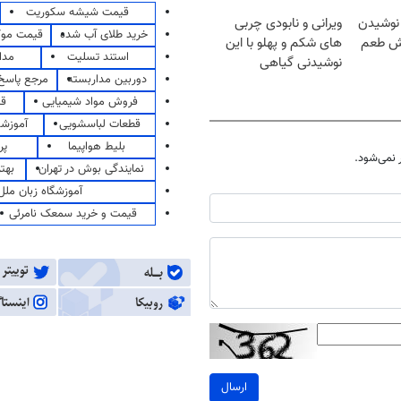
قیمت شیشه سکوریت
 نوشیدن
ویرانی و نابودی چربی
خرید طلای آب شده
قیمت مو
ش طعم
های شکم و پهلو با این
استند تسلیت
مدا
نوشیدنی گیاهی
دوربین مداربسته
مرجع پاسخ 
فروش مواد شیمیایی
قی
قطعات لباسشویی
آموزشگ
بلیط هواپیما
پر
نمی‌شود.
نمایندگی بوش در تهران
بهت
آموزشگاه زبان ملل
قیمت و خرید سمعک نامرئی
ارسال