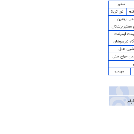
سفیر
کت
تور کربلا
حی اربعین
معتبر پزشکان
مت ایمپلنت
اه تیزهوشان
شین هتل
رین جراح بینی
مهرینو