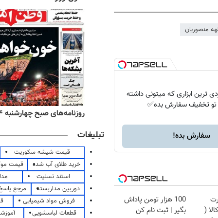
لهه منصوریان
دی ترین ابزاری که میتونی داشته
 تو تخفیف سفارش بده✅
‌های صبح پنج‌شنبه ۱۵ مرداد ۱۴۰۵
روزنامه‌های صبح چهارشنبه ۱۴ مرداد ۱۴۰۵
تبلیغات
سفارش بده!
قیمت شیشه سکوریت
خرید طلای آب شده
قیمت مو
استند تسلیت
مدا
دوربین مداربسته
مرجع پاسخ 
رت
100 هزار تومن پاداش
فروش مواد شیمیایی
قی
لا (
بگیر | ثبت نام کن
قطعات لباسشویی
آموزشگ