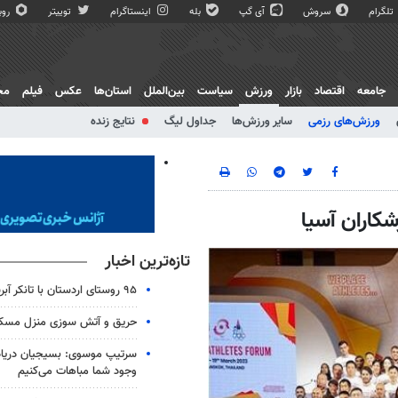
تلگرام
سروش
آی گپ
بله
اینستاگرام
توییتر
روبی
جامعه
اقتصاد
بازار
ورزش
سیاست
بین‌الملل
استان‌ها
عکس
فیلم
مج
ورزش‌های رزمی
سایر ورزش‌ها
جداول لیگ
نتایج زنده
کاران آسیا
تازه‌ترین اخبار
۹۵ روستای اردستان با تانکر آبرسانی می‌شوند
حریق و آتش سوزی منزل مسکون
سرتیپ موسوی: بسیجیان دریاد
وجود شما مباهات می‌کنیم