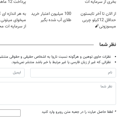
بخری از سرمایه ات
پرداخت 12 ماهه )
محافظت کنی
از الان تا آخر تابستون
100 میلیون اعتبار خرید
به هر اندازه ای 
حداقل 12کیلو چربی
طلای آب شده بگیر
میخوای میتونی 
میسوزونی🧨
از سرمایه ات م
کنی
نظر شما
نظرات حاوی توهین و هرگونه نسبت ناروا به اشخاص حقیقی و حقوقی منتشر 
نظراتی که غیر از زبان فارسی یا غیر مرتبط با خبر باشد منتشر نمی‌شود.
*
لطفا حاصل عبارت را در جعبه متن روبرو وارد کنید