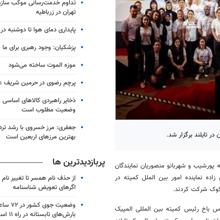
تداوم خدمت‌رسانی موکب سازما
تهران در زرباطیه
پایداری دمای هوا تا دوشنبه در 
پزشکیان: وجود رهبری برای ما
موزه الموت ساخته می‌شود
پرچم رضوی در حرمین شریف 
ذخایر راهبردی کالاهای اساسی م
وضعیت مطلوب است
جعفری: مرز خسروی با رشد تردد 
ر تایلند برگزار شد.
بهترین مرزهای اربعین است
پربازدیدترین ها
ه
پورشیب
و شهربانو منصوریان نمایندگان
زاده نماینده امور بین
الملل
کمیته در
از حذف نام همسر تا تغییر نام خ
اگرهای تعویض شناسنامه
نکوک شرکت کردند.
وضعیت جوی
ک آسیا OCA با پیام ویدئویی توماس باخ رئیس کمیته بین المللی المپیک
بارش‌های تابستانه در راه ۱۱ استان