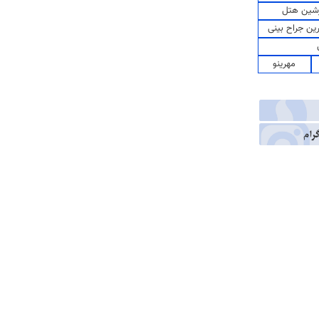
شین هتل
رین جراح بینی
مهرینو