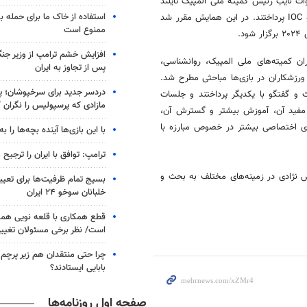
ت نایب رئیس کمیته ملی المپیک تایلند
استفاده از خاک ما برای حمله 
نیز ضمن خیر مقدم به اهمیت نقش ورزشکاران در اجرایی برنامه‌های OCA و IOC پرداختند. در این همایش مقرر شد
ممنوع است
۲۰۲۴
برگزار شود.
افزایش خشم ترامپ از وزیر جن
 کمیته‌های ملی المپیک، روانشناسی،
پس از تجاوز به ایران
رزشکاران در بازی‌ها مباحثی مطرح شد.
دردسر جدید برای سرخپوشان؛ پی
 گفتگو با یکدیگر پرداختند و جلسات
مازادی که پرسپولیس را نگران ک
 مفید آن، آموزش بیشتر و گسترش آن،
‌های اختصاصی بیشتر در خصوص مبارزه با
با این بازی‌ها آینده بچه‌ها را به
ترامپ: توافق با ایران را ترجیح
نژادی در زمینه‌های مختلف به بحث و
بسیج تمام ظرفیت‌ها برای تعی
خلبانان سوخو ۲۴ ایران
قطع همکاری با قلعه نویی هم
است/ نظر برخی مسئولان تغییر 
چرا حتی منتقدان هم زیر پرچم
بابایی ایستادند؟
صفحه اول روزنامه‌ها