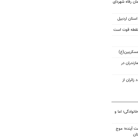
ن رفاه شهردای
استان اردبیل
 نقطه قوت است
عسکریین(ع)
ازندران در
زائران از
انوادگی؛ اما و
 کشور در ۷۲ ساعت آینده؛ موج