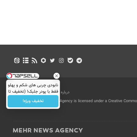
نابودی چربی های شکم و پهلو
فقط با پودر جلبک! (تخفیف تا
درباره ما
تماس با ما
بازرگانی
امشب)
تخفیف ویژه!
All Content by Mehr News Agency is licensed under a Creative Commons
License.