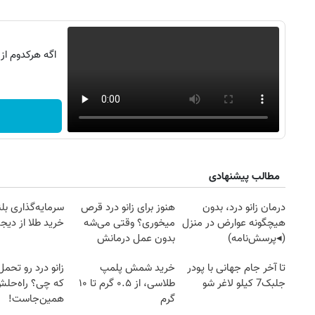
اگه هرکدوم از
مطالب پیشنهادی
درمان زانو درد، بدون
هنوز برای زانو درد قرص
سرمایه‌گذاری بل
هیچگونه عوارض در منزل
میخوری؟ وقتی می‌شه
خرید طلا از دیجی
(◂پرسش‌نامه)
بدون عمل درمانش
روزنامه‌های صبح یکشنبه ۱۸ مرداد ۱۴۰۵
روزنام
کرد؟؟؟؟
تا آخر جام جهانی با پودر
خرید شمش پلمپ
زانو درد رو تحم
جلبک7 کیلو لاغر شو
طلاسی، از ۰.۵ گرم تا ۱۰
که چی؟ راه‌حل
گرم
همین‌جاست!