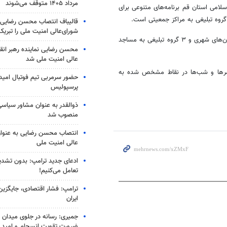
مرداد ۱۴۰۵ متوقف می‌شوند
لامی استان قم برنامه‌های متنوعی برای
قالیباف انتصاب محسن رضایی 
شورای‌عالی امنیت ملی را تبری
مدیرکل تبلیغات اسلامی استان قم افزود: در این ایام ۱۰ گروه تبلیغی به بوستان‌های شهری و ۳ گروه تبلیغی به مساجد
محسن رضایی نماینده رهبر انق
عالی امنیت ملی شد
ز مبلغان دینی است که عصرها و شب‌ها در نقاط مشخص شده به
حضور سرمربی تیم فوتبال امید 
پرسپولیس
ذوالقدر به عنوان مشاور سیاسی
منصوب شد
انتصاب محسن رضایی به عنوان
عالی امنیت ملی
ادعای جدید ترامپ: بدون تشدید
تعامل می‌کنیم!
ترامپ: فشار اقتصادی، جایگزین
ایران
جمیری: رسانه‌ در جلوی میدان نبر
ضرورت تقویت انسجام و امید