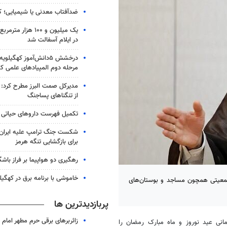
ضدآفتاب‌ معدنی یا شیمیایی؛ ک
یک میلیون و ۱۰۰ هزار
در ایلام آسفالت شد
درخشش ۵دانش‌آموز کهگیلو
مرحله دوم المپیادهای علمی ک
مدیرکل صمت البرز مطرح کرد: 
از تنگناهای پساجنگ
تکمیل فهرست داروهای حیاتی 
شکست جنگ ترامپ علیه ایران؛
برای بازگشایی تنگه هرمز
رهگیری دو هواپیما بر فراز باش
خاموشی با برنامه برق در کهگیل
زام ۱۳ گروه تبلیغی به مراکز جمعیتی همچون مساجد و بوستان‌های
پربازدیدترین ها
انی عید نوروز و ماه مبارک رمضان را