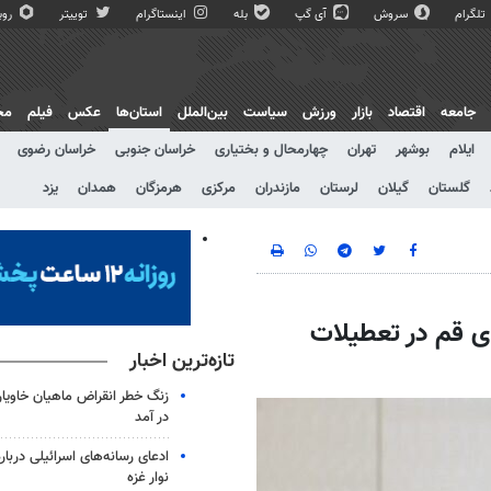
تلگرام
سروش
آی گپ
بله
اینستاگرام
توییتر
روبی
جامعه
اقتصاد
بازار
ورزش
سیاست
بین‌الملل
استان‌ها
عکس
فیلم
مج
ایلام
بوشهر
تهران
چهارمحال و بختیاری
خراسان جنوبی
خراسان رضوی
گلستان
گیلان
لرستان
مازندران
مرکزی
هرمزگان
همدان
یزد
‌های قم در تعطیلات
تازه‌ترین اخبار
زنگ خطر انقراض ماهیان خاویار
در آمد
ادعای رسانه‌های اسرائیلی دربا
نوار غزه