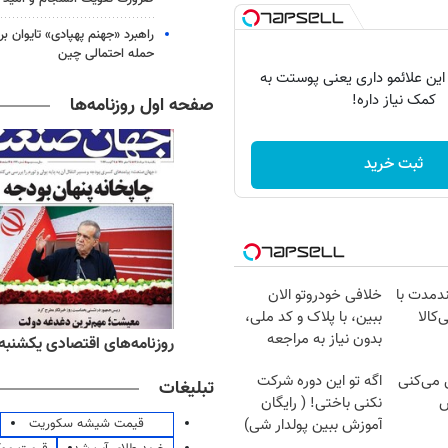
راهبرد «جهنم پهپادی» تایوان برا
حمله احتمالی چین
 این علائمو داری یعنی پوستت به
کمک نیاز داره!
صفحه اول روزنامه‌ها
ثبت خرید
ندمدت با
خلافی خودروتو الان
‌کالا
ببین، با پلاک و کد ملی،
بدون نیاز به مراجعه
ه‌های ورزشی یکشنبه ۱۸ مرداد ۱۴۰۵
روزنامه‌های اقتصادی یکشنبه ۱۸ مرداد ۴۰۵
حضوری
ل می‌کنی
اگه تو این دوره شرکت
تبلیغات
ش
نکنی باختی! ( رایگان
قیمت شیشه سکوریت
آموزش ببین پولدار شی)