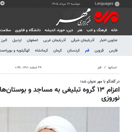
دوشنبه ۱۹ مرداد ۱۴۰۵
خانه
فرهنگ و ادب
هنر
دين، حوزه، انديشه
دانشگاه و فناوری
سلامت
عناوین اخبار
آذربایجان شرقی
آذربایجان غربی
اصفهان
اردبیل
البرز
فارس
قزوین
قم
کردستان
کرمان
کرمانشاه
کهگیلویه و بویراحمد
استانها
قم
۲۹ اسفند ۱۴۰۱، ۰:۴۸
در گفتگو با مهر عنوان شد؛
اعزام ١٣ گروه تبلیغی به مساجد و بوستان
نوروزی