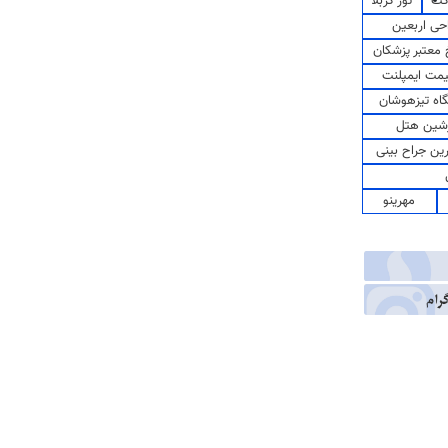
کت
تور کربلا
حی اربعین
معتبر پزشکان
مت ایمپلنت
اه تیزهوشان
شین هتل
رین جراح بینی
مهرینو