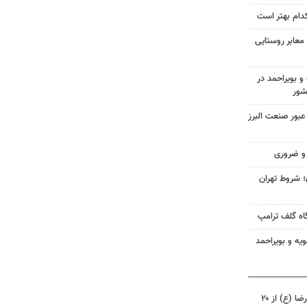
دام بهتر است
 مترمربع معابر روستایی
یه و بویراحمد در
شور
عبور صنعت البرز
و ضروری
 شروط تهران
گاه گلف ترامپ
ویه و بویراحمد
زائربرهای برقی حرم مطهر امام رضا (ع) از ۲۰