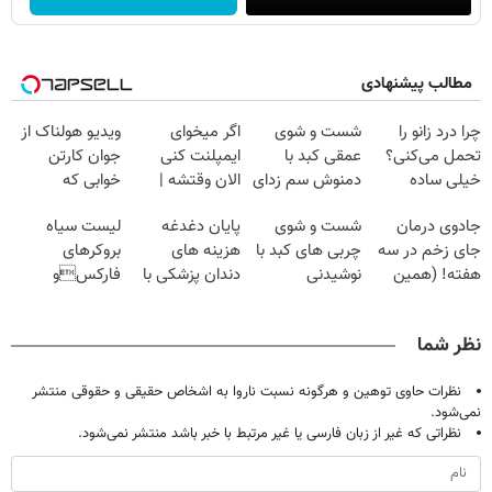
مطالب پیشنهادی
چرا درد زانو را
شست و شوی
اگر میخوای
ویدیو هولناک از
تحمل می‌کنی؟
عمقی کبد با
ایمپلنت کنی
جوان کارتن
خیلی ساده
دمنوش سم زدای
الان وقتشه |
خوابی که
درمنزل درمانش
گیاهی
فقط با ۲۵
میلیاردر شد.
جادوی درمان
شست و شوی
پایان دغدغه
لیست سیاه
کن
میلیون تومان!!!
آموزش رایگان
جای زخم در سه
چربی های کبد با
هزینه های
بروکرهای
هفته! (همین
نوشیدنی
دندان پزشکی با
فارکسو
حالا رایگان
گیاهی(55%تخفیف)
پک سفید کننده
صرافی هایی که
صحبت کنید)
خانگی
ریسک مالی
نظر شما
دارند!
نظرات حاوی توهین و هرگونه نسبت ناروا به اشخاص حقیقی و حقوقی منتشر
نمی‌شود.
نظراتی که غیر از زبان فارسی یا غیر مرتبط با خبر باشد منتشر نمی‌شود.