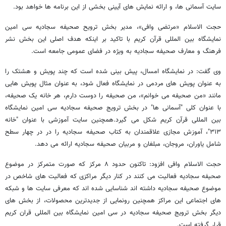
سایت آسمانی ها، و ارائه نمایش های آیینی بخشی از این برنامه ها خواهد بود.‌
حجت الاسلام «مرتضی وافی»، مدیر بخش ترویح صحیفه سجادیه سی امین
نمایشگاه بین المللی قرآن کریم با تاکید بر اینکه هدف اصلی این بخش نشر
فرهنگ و معارف صحیفه سجادیه به ویژه در فضای عمومی جامعه است‌.
وی گفت: در نمایشگاه امسال، پیش بینی شده است که چند پویش و هشتک را
به عنوان پویش های مردمی در نمایشگاه فعال شود، به عنوان مثال پویش هایی
مانند «من صحیفه می خوانم»، من صحیفه را دوست دارم، هر خانه یک صحیفه،
با عنوان کلی "آسمانی ها" در بخش ترویج صحیفه سجادیه سی امین نمایشگاه
بین المللی قرآن کریم شکل می گیرد.همچنین سایت آموزشی با عنوان "خانه
۳۱۳"، آموزش مجازی علاقمندان به کتاب صحیفه سجادیه را در در چهار سطح
شامل یاوران، مروجان، مبلغان و مربیان صحیفه سجادیه ارائه می دهد.
حجت الاسلام وافی افزود: تاکنون حدود ۸ مرکز که صورت متمرکز در موضوع
صحیفه سجادیه فعالیت می کنند در کنار دیگر مراکزی که فعالیت های شاخص در
موضوع صحیفه سجادیه داشته اند شناسایی شده اند که معرفی سایت ها و شبکه
های اجتماعی این مراکز همچنین رونمایی از جدیدترین محصولات، از بخش های
دیگر بخش ترویج صحیفه سجادیه در سی امین نمایشگاه بین المللی قران کریم
قرار گرفته است.