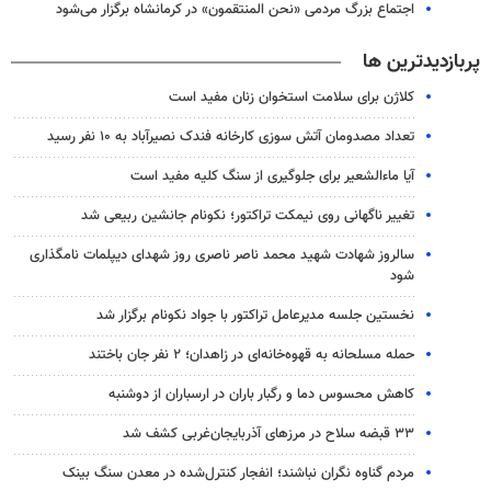
اجتماع بزرگ مردمی «نحن المنتقمون» در کرمانشاه برگزار می‌شود
پربازدیدترین ها
کلاژن برای سلامت استخوان زنان مفید است
تعداد مصدومان آتش سوزی کارخانه فندک نصیرآباد به ۱۰ نفر رسید
آیا ماءالشعیر برای جلوگیری از سنگ کلیه مفید است
تغییر ناگهانی روی نیمکت تراکتور؛ نکونام جانشین ربیعی شد
سالروز شهادت شهید محمد ناصر ناصری روز شهدای دیپلمات نامگذاری
شود
نخستین جلسه مدیرعامل تراکتور با جواد نکونام برگزار شد
حمله مسلحانه به قهوه‌خانه‌ای در زاهدان؛ ۲ نفر جان باختند
کاهش محسوس دما و رگبار باران در ارسباران از دوشنبه
۳۳ قبضه سلاح در مرزهای آذربایجان‌غربی کشف شد
مردم گناوه نگران نباشند؛ انفجار کنترل‌شده در معدن سنگ بینک