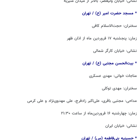
نشانی: خیابان ولیعصر، بالاتر از میدان منیریه
* مسجد حضرت امیر (ع) / ‏‬تهران
سخنران: حجت‌الاسلام کافی
زمان: پنجشنبه ١٧ فروردین ماه از اذان ظهر
نشانی: خیابان کارگر شمالی
* بیت‌الحسن مجتبی (ع) / ‏‬تهران
مناجات خوانی: مهدی عسکری
سخنران: مهدی توکلی
مداحی: مجتبی باقری، علی‌اکبر زادفرج، علی مهدوی‌نژاد و علی کرمی
زمان: چهارشنبه ۱۶ فروردین‌ماه از ساعت ۲۱:۳۰
نشانی: خیابان ایران
* حسینیه بنی‌فاطمه (س) / ‏‬تهران