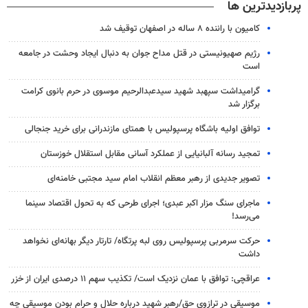
پربازدیدترین ها
کامیون با راننده ۸ ساله در اصفهان توقیف شد
رژیم صهیونیستی در قتل مداح جوان به دنبال ایجاد وحشت در جامعه
است
گرامیداشت سپهبد شهید سیدعبدالرحیم موسوی در حرم بانوی کرامت
برگزار شد
توافق اولیه باشگاه پرسپولیس با همتای مازندرانی برای خرید جنجالی
تمجید رسانه آلبانیایی از عملکرد آسانی مقابل استقلال خوزستان
تصویر جدیدی از رهبر معظم انقلاب امام سید مجتبی خامنه‌ای
ماجرای سنگ مزار اکبر عبدی؛ اجرای طرحی که به تحول اقتصاد سینما
می‌رسد!
حرکت سرمربی پرسپولیس روی لبه پرتگاه/ تارتار دیگر بهانه‌ای نخواهد
داشت
عراقچی: توافق با عمان نزدیک است/ تکذیب سهم ۱۱ درصدی ایران از خزر
موسیقی در ترازوی حق/رهبر شهید درباره حلال و حرام بودن موسیقی چه