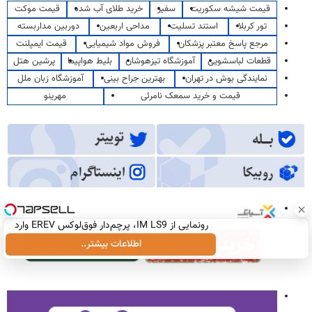
قیمت شیشه سکوریت
سفیر
خرید طلای آب شده
قیمت موکت
تور کربلا
استند تسلیت
مداحی اربعین
دوربین مداربسته
مرجع پاسخ معتبر پزشکان
فروش مواد شیمیایی
قیمت ایمپلنت
قطعات لباسشویی
آموزشگاه تیزهوشان
بلیط هواپیما
پرشین هتل
نمایندگی بوش در تهران
بهترین جراح بینی
آموزشگاه زبان ملل
قیمت و خرید سمعک نامرئی
مهرینو
رونمایی از IM LS9، پرچم‌دار فوق‌لوکس EREV وارد
بازار ایران شد
اطلاعات بیشتر..