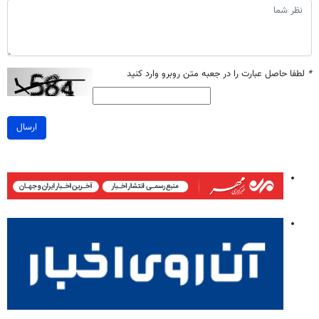
*
لطفا حاصل عبارت را در جعبه متن روبرو وارد کنید
ارسال