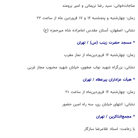
مناجات‌خوانی: سید رضا نریمانی و امیر برومند
زمان: چهارشنبه و پنجشنبه ١۶ و ١٧ فروردین ماه از ساعت ۲۲
نشانی: اصفهان، آستان مقدس امامزاده شاه میرحمزه (ع)
* مسجد حضرت زینب (س) / ‏‬تهران
زمان: چهارشنبه ۱۶ فروردین‌ماه از نماز مغرب
نشانی: بزرگراه شهید نواب صفوی، خیابان شهید محبوب مجاز غربی
* هیأت عزاداران پیرعطاء / ‏‬تهران
زمان: چهارشنبه ۱۶ فروردین‌ماه از ساعت ۲۰
نشانی: انتهای خیابان ری، سه راه امین حضور
* مجمع‌الذاکرین / ‏تهران
با زعامت: استاد غلامرضا سازگار