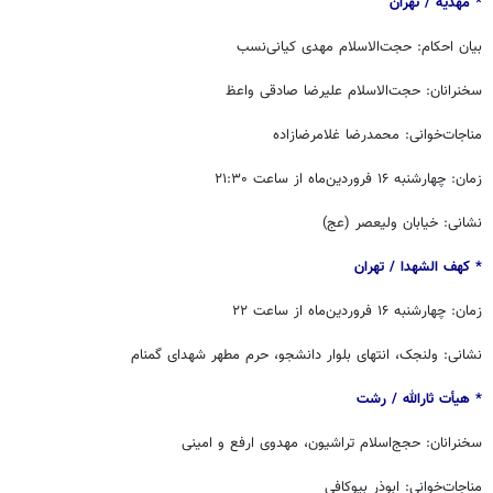
* مهدیه / ‏تهران
بیان احکام: حجت‌الاسلام مهدی کیانی‌نسب
سخنرانان: حجت‌الاسلام علیرضا صادقی واعظ
مناجات‌خوانی: محمدرضا غلامرضازاده
زمان: چهارشنبه ۱۶ فروردین‌ماه از ساعت ۲۱:۳۰
نشانی: خیابان ولیعصر (عج)
* کهف الشهدا / ‏‬تهران
زمان: چهارشنبه ۱۶ فروردین‌ماه از ساعت ۲۲
نشانی: ولنجک، انتهای بلوار دانشجو، حرم مطهر شهدای گمنام
* هیأت ثارالله / ‏رشت
سخنرانان: حجج‌اسلام تراشیون، مهدوی ارفع و امینی
مناجات‌خوانی: ابوذر بیوکافی