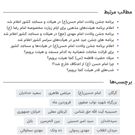
مطالب مرتبط
برنامه جشن ولادت امام حسن(ع) در هیئات و مساجد کشور اعلام شد
اعلام برنامه هیئت‌های مذهبی برای ایام زیارت مخصوصه امام رضا (ع)
برنامه جشن ولادت امام مهدی (عج) در هیئات و مساجد کشور اعلام شد
برنامه های جشن عید غدیر در هیأت‌های سراسر کشور اعلام شد
اعلام برنامه جشن ولادت امام حسن(ع) در هیات‌ها و مساجد کشور
برای قرائت مناجات شعبانیه به کدام مسجد و هیئت‌ برویم؟
میلاد حضرت فاطمه (س) کجا هیئت برویم؟
چرا امام حسن (ع) از اعتکاف خارج شد؟!
شب‌های قدر هیئت کجا برویم؟
برچسب‌ها
گرگان
امام حسین(ع)
مرتضی طاهری
سعید حدادیان
بزرگراه شهید نواب صفوی
فروردین ماه
حسینیه آیت الله حق شناس
کربلای معلی
خیابان جمهوری
سیدخندان
سید امیر حسینی
بین الحرمین
بابل
میدان انقلاب
مهدی رسولی
ده ونک
مهدی سماواتی