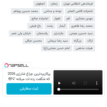
فرماندهی انتظامی تهران
زنجان
اصفهان
امامزاده قاضی الصابر
نوحه و مداحی
محمد حسین پویانفر
مهدی مختاری
قم
اهواز
امامزاده صالح
محمد رضا طاهری
آبشار
رشت
باغ فیض
سید حسین مومنی
مازندران
رفسنجان
خیابان ولی عصر
اراک
بزرگراه
سید رضا نریمانی
محسن عراقی
هیئت مذهبی
امام حسن مجتبی(ع)
پرکاربردترین چراغ شارژی 2026
که شگفت زده ات میکنه 💡😍
ثبت سفارش