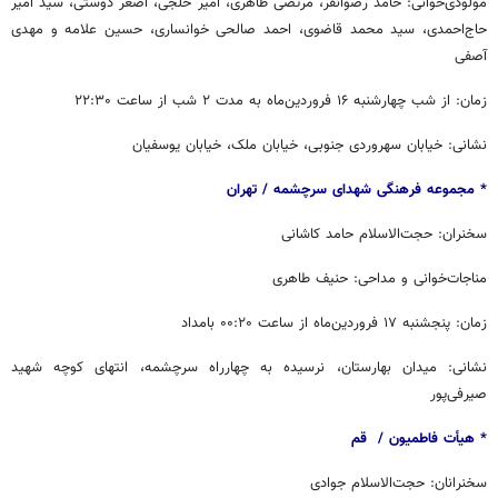
مولودی‌خوانی: حامد رضوانفر، مرتضی طاهری، امیر خلجی، اصغر دوستی، سید امیر
حاج‌احمدی، سید محمد قاضوی، احمد صالحی خوانساری، حسین علامه و مهدی
آصفی
زمان: از شب چهارشنبه ۱۶ فروردین‌ماه به مدت ۲ شب از ساعت ۲۲:۳۰
نشانی: خیابان سهروردی جنوبی، خیابان ملک، خیابان یوسفیان
* مجموعه فرهنگی شهدای سرچشمه / ‏‬تهران
سخنران: حجت‌الاسلام حامد کاشانی
مناجات‌خوانی و مداحی: حنیف طاهری
زمان: پنجشنبه ۱۷ فروردین‌ماه از ساعت ۰۰:۲۰ بامداد
نشانی: میدان بهارستان، نرسیده به چهارراه سرچشمه، انتهای کوچه شهید
صیرفی‌پور
* هیأت فاطمیون / ‏ قم
سخنرانان: حجت‌الاسلام جوادی