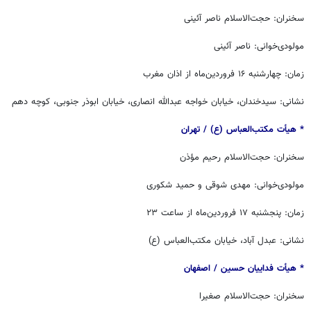
سخنران: حجت‌الاسلام ناصر آئینی
مولودی‌خوانی: ناصر آئینی
زمان: چهارشنبه ۱۶ فروردین‌ماه از اذان مغرب
نشانی: سیدخندان، خیابان خواجه عبدالله انصاری، خیابان ابوذر جنوبی، کوچه دهم
* هیأت مکتب‌العباس (ع) / ‏‬تهران
سخنران: حجت‌الاسلام رحیم مؤذن
مولودی‌خوانی: مهدی شوقی و حمید شکوری
زمان: پنجشنبه ۱۷ فروردین‌ماه از ساعت ۲۳
نشانی: عبدل آباد، خیابان مکتب‌العباس (ع)
* هیأت فداییان حسین / ‏اصفهان
سخنران: حجت‌الاسلام صغیرا