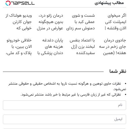
مطالب پیشنهادی
اگر میخوای
شست و شوی
درمان زانو درد،
ویدیو هولناک از
ایمپلنت کنی
عمقی کبد با
بدون هیچگونه
جوان کارتن
الان وقتشه |
دمنوش سم زدای
عوارض در منزل
خوابی که
فقط با ۲۵
گیاهی
(◂پرسش‌نامه)
میلیاردر شد.
جادوی درمان
با اعتماد بنفس
پایان دغدغه
خلافی خودروتو
میلیون تومان!!!
آموزش رایگان
جای زخم در سه
لبخند بزن (ژل
هزینه های
الان ببین، با
هفته! (همین
سفیدکننده
دندان پزشکی با
پلاک و کد ملی،
حالا رایگان
دندان40%تخفیف)
پک سفید کننده
بدون نیاز به
صحبت کنید)
خانگی
مراجعه حضوری
نظر شما
نظرات حاوی توهین و هرگونه نسبت ناروا به اشخاص حقیقی و حقوقی منتشر
نمی‌شود.
نظراتی که غیر از زبان فارسی یا غیر مرتبط با خبر باشد منتشر نمی‌شود.