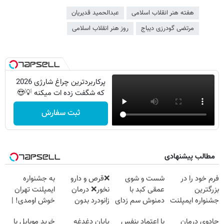
هفته هنر انقلاب اسلامی
عبدالحمید قدیریان
مرتضی گودرزی دیباج
روز هنر انقلاب اسلامی
پرکاربردترین چراغ شارژی 2026
که شگفت زده ات میکنه 💡😍
ثبت سفارش
مطالب پیشنهادی
فرم خود را در
شست و شوی
❌قرص‌ و دارو
به جشنواره
بزرگترین
عمقی کبد با
نخور❌ درمان
ایمپلنت تهران
جشنواره ایمپلنت
دمنوش سم زدای
زانودرد بدون
خوش اومدی! |
تهران پر کنید ! |
گیاهی
قرص
فرصت محدوده!
جادوی درمان
با اعتماد بنفس
پایان دغدغه
خرید موبایل با
فقط ۲۵ میلیون
مشاوره رایگان