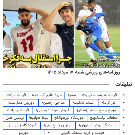
روزنامه‌های ورزشی شنبه ۱۷ مرداد ۱۴۰۵
تبلیغات
قیمت شیشه سکوریت
سفیر
خرید طلای آب شده
قیمت موکت
تور کربلا
استند تسلیت
مداحی اربعین
دوربین مداربسته
مرجع پاسخ معتبر پزشکان
فروش مواد شیمیایی
قیمت ایمپلنت
قطعات لباسشویی
آموزشگاه تیزهوشان
بلیط هواپیما
پرشین هتل
نمایندگی بوش در تهران
بهترین جراح بینی
آموزشگاه زبان ملل
قیمت و خرید سمعک نامرئی
مهرینو