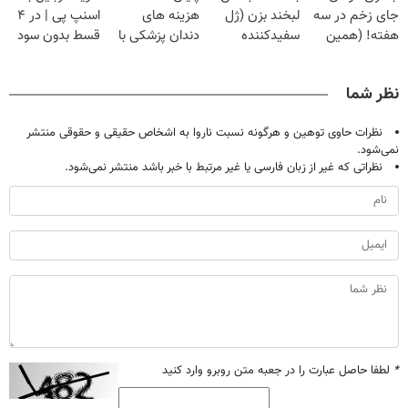
جای زخم در سه
لبخند بزن (ژل
هزینه های
اسنپ پی | در ۴
بگیر!
هفته! (همین
سفیدکننده
دندان پزشکی با
قسط بدون سود
حالا رایگان
دندان40%تخفیف)
پک سفید کننده
و کارمزد!
صحبت کنید)
خانگی
نظر شما
نظرات حاوی توهین و هرگونه نسبت ناروا به اشخاص حقیقی و حقوقی منتشر
نمی‌شود.
نظراتی که غیر از زبان فارسی یا غیر مرتبط با خبر باشد منتشر نمی‌شود.
*
لطفا حاصل عبارت را در جعبه متن روبرو وارد کنید