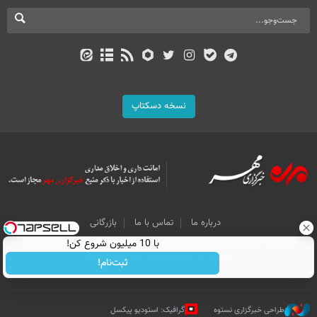
نسخه دسکتاپ
درباره ما
تماس با ما
بازرگانی
All Content by Mehr News Agency is licensed under a Creative Commons
با 10 میلیون شروع کن!
Attribution 4.0 International License.
ثبت‌نام!
طراحی خبرگزاری نستوه
گرافیک: استودیو پیکسل