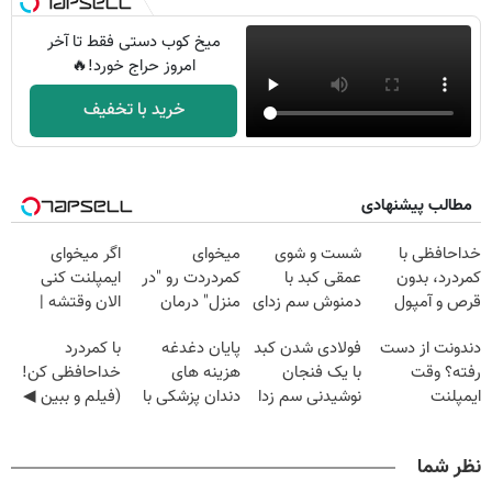
میخ کوب دستی فقط تا آخر
امروز حراج خورد!🔥
خرید با تخفیف
مطالب پیشنهادی
خداحافظی با
شست و شوی
میخوای
اگر میخوای
کمردرد، بدون
عمقی کبد با
کمردردت رو "در
ایمپلنت کنی
قرص و آمپول
دمنوش سم زدای
منزل" درمان
الان وقتشه |
گیاهی
کنی؟ (◂فیلم +
فقط با ۲۵
دندونت از دست
فولادی شدن کبد
پایان دغدغه
با کمردرد
◂پرسش‌نامه)
میلیون تومان!!!
رفته؟ وقت
با یک فنجان
هزینه های
خداحافظی کن!
ایمپلنت
نوشیدنی سم زدا
دندان پزشکی با
(فیلم و ببین ◀
دیجیتاله
پک سفید کننده
پرسش‌نامه رو
خانگی
پرکن)
نظر شما