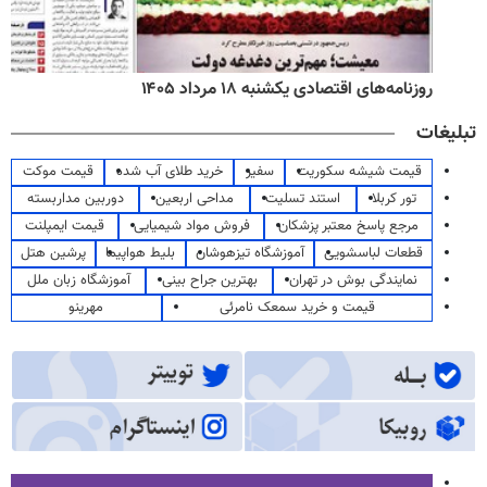
روزنامه‌های اقتصادی یکشنبه ۱۸ مرداد ۱۴۰۵
تبلیغات
قیمت شیشه سکوریت
سفیر
خرید طلای آب شده
قیمت موکت
تور کربلا
استند تسلیت
مداحی اربعین
دوربین مداربسته
مرجع پاسخ معتبر پزشکان
فروش مواد شیمیایی
قیمت ایمپلنت
قطعات لباسشویی
آموزشگاه تیزهوشان
بلیط هواپیما
پرشین هتل
نمایندگی بوش در تهران
بهترین جراح بینی
آموزشگاه زبان ملل
قیمت و خرید سمعک نامرئی
مهرینو