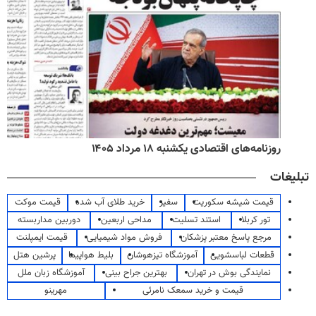
روزنامه‌های اقتصادی یکشنبه ۱۸ مرداد ۱۴۰۵
تبلیغات
قیمت شیشه سکوریت
سفیر
خرید طلای آب شده
قیمت موکت
تور کربلا
استند تسلیت
مداحی اربعین
دوربین مداربسته
مرجع پاسخ معتبر پزشکان
فروش مواد شیمیایی
قیمت ایمپلنت
قطعات لباسشویی
آموزشگاه تیزهوشان
بلیط هواپیما
پرشین هتل
نمایندگی بوش در تهران
بهترین جراح بینی
آموزشگاه زبان ملل
قیمت و خرید سمعک نامرئی
مهرینو