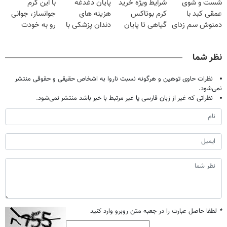
شست و شوی
شرایط ویژه خرید
پایان دغدغه
با این کرم
میلیون تومان!!!
تخفیف ویژه
عمقی کبد با
کرم بوتاکس
هزینه های
جوانساز، جوانی
دمنوش سم زدای
گیاهی تا پایان
دندان پزشکی با
رو به خودت
گیاهی
امشب!
پک سفید کننده
برگردون(50%
خانگی
تخفیف)
نظر شما
نظرات حاوی توهین و هرگونه نسبت ناروا به اشخاص حقیقی و حقوقی منتشر
نمی‌شود.
نظراتی که غیر از زبان فارسی یا غیر مرتبط با خبر باشد منتشر نمی‌شود.
*
لطفا حاصل عبارت را در جعبه متن روبرو وارد کنید