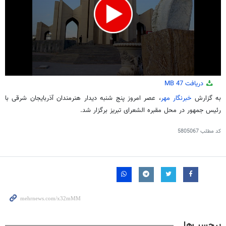
0
دریافت
47 MB
seconds
of
به گزارش
خبرنگار مهر
، عصر امروز پنج شنبه دیدار هنرمندان آذربایجان شرقی با
1
رئیس جمهور در محل مقبره
الشعرای
تبریز برگزار شد.
minute,
8
seconds
کد مطلب
5805067
برچسب‌ها