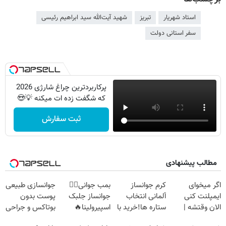
استاد شهریار
تبریز
شهید آیت‌الله سید ابراهیم رئیسی
سفر استانی دولت
پرکاربردترین چراغ شارژی 2026
که شگفت زده ات میکنه 💡😍
ثبت سفارش
مطالب پیشنهادی
اگر میخوای
کرم جوانساز
بمب جوانی👈🏻
جوانسازی طبیعی
ایمپلنت کنی
آلمانی انتخاب
جوانساز جلبک
پوست بدون
الان وقتشه |
ستاره ها!خرید با
اسپیرولینا🔥
بوتاکس و جراحی
فقط با ۲۵
تخفیف
😳! خرید با