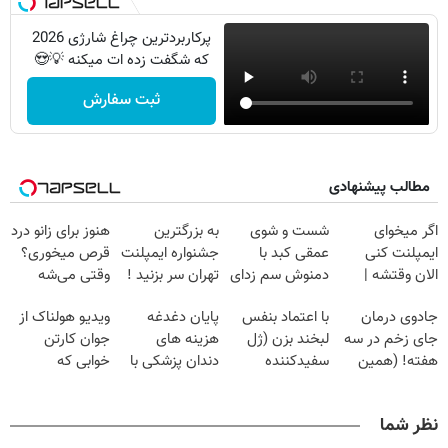
پرکاربردترین چراغ شارژی 2026
که شگفت زده ات میکنه 💡😍
ثبت سفارش
مطالب پیشنهادی
اگر میخوای
شست و شوی
به بزرگترین
هنوز برای زانو درد
ایمپلنت کنی
عمقی کبد با
جشنواره ایمپلنت
قرص میخوری؟
الان وقتشه |
دمنوش سم زدای
تهران سر بزنید !
وقتی می‌شه
فقط با ۲۵
گیاهی
| فقط ۲۵
بدون عمل
جادوی درمان
با اعتماد بنفس
پایان دغدغه
ویدیو هولناک از
میلیون تومان!!!
میلیون !
درمانش کرد؟؟؟؟
جای زخم در سه
لبخند بزن (ژل
هزینه های
جوان کارتن
هفته! (همین
سفیدکننده
دندان پزشکی با
خوابی که
حالا رایگان
دندان40%تخفیف)
پک سفید کننده
میلیاردر شد.
صحبت کنید)
خانگی
آموزش رایگان
نظر شما