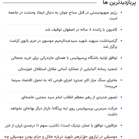
پربازدیدترین ها
رژیم صهیونیستی در قتل مداح جوان به دنبال ایجاد وحشت در جامعه
است
کامیون با راننده ۸ ساله در اصفهان توقیف شد
گرامیداشت سپهبد شهید سیدعبدالرحیم موسوی در حرم بانوی کرامت
برگزار شد
توافق اولیه باشگاه پرسپولیس با همتای مازندرانی برای خرید جنجالی
تمجید رسانه آلبانیایی از عملکرد آسانی مقابل استقلال خوزستان
ماجرای سنگ مزار اکبر عبدی؛ اجرای طرحی که به تحول اقتصاد سینما
می‌رسد!
تصویر جدیدی از رهبر معظم انقلاب امام سید مجتبی خامنه‌ای
حرکت سرمربی پرسپولیس روی لبه پرتگاه/ تارتار دیگر بهانه‌ای نخواهد
داشت
عراقچی: توافق با عمان نزدیک است/ تکذیب سهم ۱۱ درصدی ایران از خزر
موسیقی در ترازوی حق/رهبر شهید درباره حلال و حرام بودن موسیقی چه