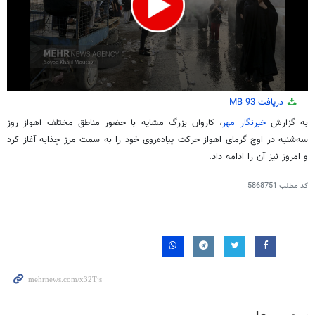
0
دریافت
93 MB
seconds
of
به گزارش
خبرنگار مهر
، کاروان بزرگ
مشایه
با حضور مناطق مختلف اهواز روز
2
سه‌شنبه در اوج گرمای اهواز حرکت پیاده‌روی خود را به سمت مرز
چذابه
آغاز کرد
minutes,
8
و امروز نیز آن را ادامه داد.
seconds
کد مطلب
5868751