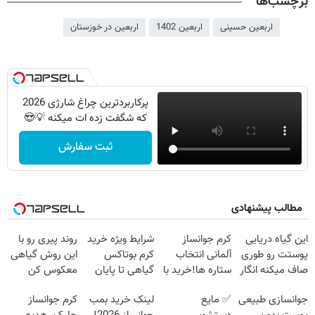
برچسب‌ها
اربعین حسینی
اربعین 1402
اربعین در خوزستان
پرکاربردترین چراغ شارژی 2026
که شگفت زده ات میکنه 💡😍
ثبت سفارش
مطالب پیشنهادی
این گیاه دریایی
کرم جوانساز
شرایط ویژه خرید
روند پیری رو با
پوستت رو طوری
آلمانی انتخاب
کرم بوتاکس
این روش گیاهی
صاف میکنه انگار
ستاره ها!خرید با
گیاهی تا پایان
معکوس کن
20سال جوون
تخفیف
امشب!
جوانسازی طبیعی
✅ مایع
لینک خرید بمب
کرم جوانساز
شدی🔥