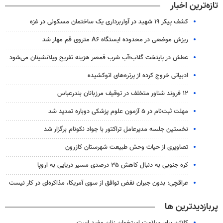
تازه‌ترین اخبار
کشف پیکر ۱۹ شهید در آواربرداری یک ساختمان مسکونی در غزه
ریزش موضعی در محدوده ایستگاه A۶ متروی قم مهار شد
عطش در پایتخت گلاب؛آب شرب قمصر هزینه تفریح ویلانشینان می‌شود
ادبیاتی خروج کرده از پرتره‌های اتوکشیده
۱۲ فروند شناور متخلف در توقیف مرزبانان بندرعباس
مهلت ثبت‌نام در ۵ آزمون علوم پزشکی دوباره تمدید شد
نخستین جلسه مدیرعامل تراکتور با جواد نکونام برگزار شد
تصاویری از حیات وحش طبیعت شهرستان کازرون
کره جنوبی به دنبال کاهش ۳۵ درصدی مسیر دریایی به اروپا
عراقچی: بدون جبران نقض توافق از سوی آمریکا، مذاکره‌ای در کار نیست
پربازدیدترین ها
کلاژن برای سلامت استخوان زنان مفید است