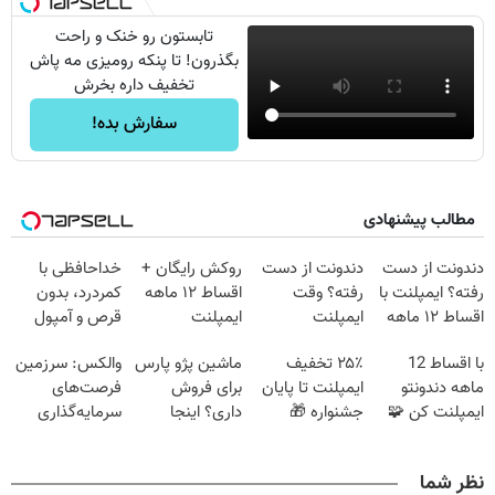
تابستون رو خنک و راحت
بگذرون! تا پنکه رومیزی مه پاش
تخفیف داره بخرش
سفارش بده!
مطالب پیشنهادی
دندونت از دست
دندونت از دست
روکش رایگان +
خداحافظی با
رفته؟ ایمپلنت با
رفته؟ وقت
اقساط ۱۲ ماهه
کمردرد، بدون
اقساط ۱۲ ماهه
ایمپلنت
ایمپلنت
قرص و آمپول
راه حلشه
دیجیتاله
با اقساط 12
۲۵٪ تخفیف
ماشین پژو پارس
والکس: سرزمین
ماهه دندونتو
ایمپلنت تا پایان
برای فروش
فرصت‌های
ایمپلنت کن 🧩
جشنواره 🎁
داری؟ اینجا
سرمایه‌گذاری
بدون سود
سریع بفروشش
دیجیتال شما
نظر شما