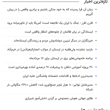
تازه‌ترین اخبار
زمان آن فرا رسیده که به خود متکی باشیم و برادری واقعی را در پیش
گیریم
فارن افرز : جنگ با ایران یک فاجعه است؛ آمریکا باید از خاورمیانه برود
ایستادگی در برابر ظالمان از جلوه‌های انتظار واقعی است
خبرنگاران در سنگر تبیین دوشادوش مردم و رزمندگان ایستاده‌اند
بازدید نماینده ولی‌فقیه در لرستان از موکب انصارالزهرا(س) در خرم‌آباد
برنامه خاموشی‌های برق در لرستان برای ۱۷ مردادماه
۳۰ پروژه آموزشی دلفان با پیشرفت ۹۱ درصدی آماده بهره‌برداری است
جدیدترین ادعاها و اقدامات خصمانه واشنگتن علیه ایران
مدیرعامل توانیر: ۱۰ هزار ماینر جمع‌آوری شد؛ کاهش ۲۳۰۰ مگاواتی بار
شبکه
طلای جهانی هوش مصنوعی بر گردن دانش‌آموز شیرازی