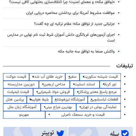
«توافق مکه» و معمای امنیت؛ چرا ائتلاف‌سازی به‌تنهایی کافی نیست؟
موافقت مشروط آمریکا برای برداشتن محاصره دریایی ایران
جزئیاتی جدید از توافق مکه؛ مقام ترکیه ای چه گفت؟
اجرای آزمون‌های غربالگری دانش آموزان شرط ثبت نام نهایی در مدارس
است
واکنش صنعا به توافق سه جانبه مکه
تبلیغات
قیمت شیشه سکوریت
سفیر
خرید طلای آب شده
قیمت موکت
تور کربلا
استند تسلیت
مداحی اربعین
دوربین مداربسته
مرجع پاسخ معتبر پزشکان
فروش مواد شیمیایی
قیمت ایمپلنت
قطعات لباسشویی
آموزشگاه تیزهوشان
بلیط هواپیما
پرشین هتل
نمایندگی بوش در تهران
بهترین جراح بینی
آموزشگاه زبان ملل
قیمت و خرید سمعک نامرئی
مهرینو