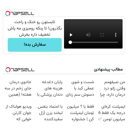
تابستون رو خنک و راحت
بگذرون! تا پنکه رومیزی مه پاش
تخفیف داره بخرش
سفارش بده!
مطالب پیشنهادی
من نمیفهمم
شست و شوی
پایان دغدغه
جادوی درمان
وقتی زانو درد
عمقی کبد با
هزینه های
جای زخم در سه
درمان داره، چرا
دمنوش سم زدای
دندان پزشکی با
هفته! (همین
دردش رو داری
گیاهی
پک سفید کننده
حالا رایگان
ایمپلنت کره‌ای
فقط با ؟ میلیون
با اعتماد بنفس
ویدیو هولناک از
تحمل میکنی؟❗
خانگی
صحبت کنید)
درجه یک فقط 6
تومان ایمپلنت
لبخند بزن (ژل
جوان کارتن
میلیون تومن ✅
کن | جشنواره
سفیدکننده
خوابی که
تموم نشه !!!
دندان40%تخفیف)
میلیاردر شد.