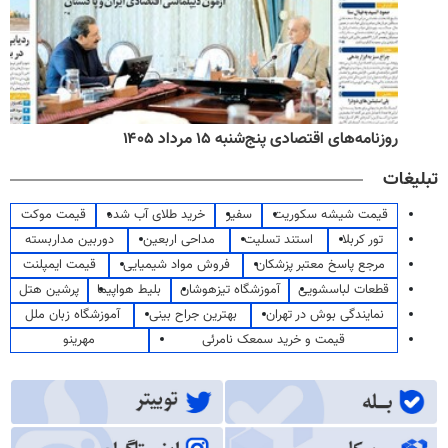
روزنامه‌های اقتصادی پنج‌شنبه ۱۵ مرداد ۱۴۰۵
تبلیغات
قیمت شیشه سکوریت
سفیر
خرید طلای آب شده
قیمت موکت
تور کربلا
استند تسلیت
مداحی اربعین
دوربین مداربسته
مرجع پاسخ معتبر پزشکان
فروش مواد شیمیایی
قیمت ایمپلنت
قطعات لباسشویی
آموزشگاه تیزهوشان
بلیط هواپیما
پرشین هتل
نمایندگی بوش در تهران
بهترین جراح بینی
آموزشگاه زبان ملل
قیمت و خرید سمعک نامرئی
مهرینو