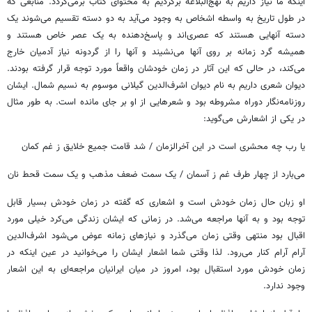
اینکه ما نیاز داریم به نهج‌البلاغه برگردیم به محتوای کتاب برمی‌گردد. منابعی که
در طول تاریخ به واسطه اشخاص به وجود می‌آید به دو دسته تقسیم می‌شوند یک
دسته آنهایی هستند که عصری‌اند و پاسخ‌دهنده به یک عصر خاص هستند و
همیشه گرد زمانه بر روی آنها می‌نشیند و آنها را از گردونه نیاز آدمیان خارج
می‌کند، در حالی که این آثار در زمان خودشان واقعاً مورد توجه قرار گرفته بودند.
دیوان شعری داریم به نام دیوان اشرف‌الدین گیلانی موسوم به نسیم شمال. ایشان
روزنامه‌نگار دوراه مشروطه بود و شعرهایی از او بر جای مانده است. به طور مثال
در یکی از اشعارش می‌گوید:
یا رب چه محشری است در این آخرالزمان / ‏شد قامت جمیع خلایق
ز
غم کمان
می‌بارد از چهار طرف غم ز آسمان / ‏یک سمت ضعف مذهب و یک سمت قحط نان
او زبان حال زمان خودش است و اشعاری که گفته در زمان خودش بسیار قابل
توجه بود و به آنها مراجعه می‌شد. در زمانی که ایشان زندگی می‌کرد خیلی مورد
اقبال بود منتهی وقتی زمان می‌گذرد و نیازهای زمانه عوض می‌شود اشرف‌الدین
آرام آرام کنار می‌رود. لذا وقتی شما اشعار ایشان را می‌خوانید در عین اینکه در
زمان خودش مورد استقبال بود، امروز در میان ایرانیان مراجعه‌ای به این اشعار
وجود ندارد.