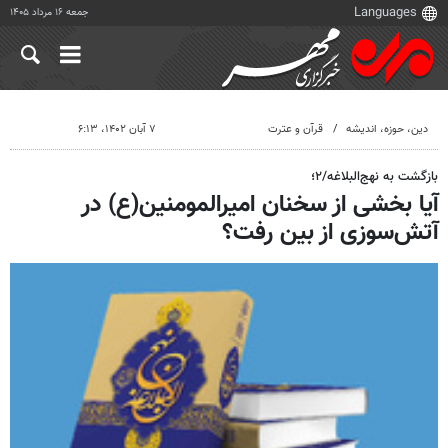
جمعه ۱۶ مرداد ۱۴۰۵
دين، حوزه، انديشه
قرآن و عترت
۷ آبان ۱۴۰۲، ۶:۱۳
بازگشت به نهج‌البلاغه/۲؛
آیا بخشی از سخنان امیرالمومنین(ع) در
آتش‌سوزی از بین رفت؟