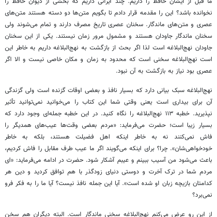
ما قبل از ایشان حافظ را داریم. چند ایرانی داریم که بخشی از دیوان حافظ را
نخوانده باشد؟ این را مقدمه قرار دادم تا بگویم متن‌ها دو دسته هستند متن‌های
عصری و متن‌های ماندگار. سخنان عصری تاریخ مصرف دارند و تمام می‌شوند ولی
سخنان ماندگار جاودان هستند و مشمول مرور زمان نیستند. یکی از این سخنان
جاودان نهج‌البلاغه است لذا اگر بحث از بازگشت به نهج‌البلاغه داریم به خاطر این
است نهج‌البلاغه سخنی است که محدود به زمان و مکان خاصی نیست و الا اگر
عصری بود نیاز به بازگشت به آن نبود.
نهج‌البلاغه سبک بیانی دارد که بسیار نافذ و بعضی اوقات گزنده است ولی گزندگی
آن برای بیداری است یعنی وقتی شما این کتاب را می‌خوانید نمی‌توانید تأثیر
نپذیرید. خطبه ۱۱۳ نهج‌البلاغه را نگاه کنید. در این خطبه جمله‌ای وجود دارد که
بسیار زیبا است؛ حضرت می‌فرماید: «مردم بعضی وقت‌ها عیب‌های همدیگر را
فاش نمی‌کنند نه به خاطر اینکه اهل فضیلت هستند، بلکه به خاطر
خودخواهی‌شان». چرا؟ برای اینکه می‌گویند اگر ما عیب طرف مقابل را فاش کردیم،
باعث می‌شود من آسیب ببینم و عیبم آشکار شود. حضرت در ادامه می‌فرماید: «ای
مردم شما در ترک آخرت و دوستی دنیای زودگذر با هم توافق کردید و دین هر
کدامتان بازیچه زبان او شده است». آیا این جمله نافذ نیست؟ آیا ما را به فکر فرو
نمی‌برد؟
از این رو عرض می‌کنم نهج‌البلاغه سخنی ماندگار است. البته دیگران هم سخن