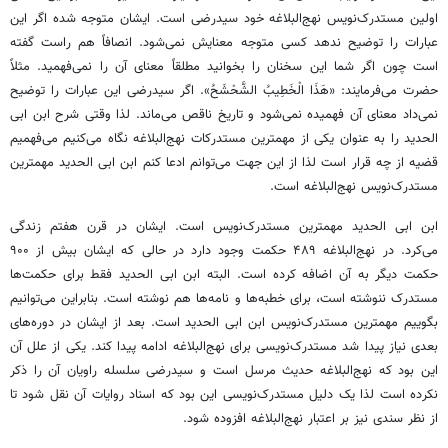
اولین مستدرک‌نویس نهج‌البلاغه خود سیدرضی است. ایشان متوجه شده اگر این
عبارات را توضیح ندهد کسی متوجه معنایش نمی‌شود. انصافاً هم راست گفته
است چون اگر شما این سخنان را بخوانید مطلقاً معنای آن را نمی‌فهمید. مثلاً
حضرت می‌فرمایند: «هَذَا الْخَطِیبُ الشَّحْشَحُ». اگر سیدرضی این عبارات را توضیح
نمی‌داد معنای آن فهمیده نمی‌شود و تاریخ ناقص می‌ماند. لذا وقتی شرح ابن ابی
الحدید را به عنوان یکی از مهمترین مستدرکات نهج‌البلاغه نگاه می‌کنیم می‌فهمیم
قضیه از چه قرار است لذا از این جهت می‌توانم ادعا کنم ابن ابی الحدید مهمترین
مستدرک‌نویس نهج‌البلاغه است.
ابن ابی الحدید مهمترین مستدرک‌نویس است. ایشان در قرن هفتم زندگی
می‌کرد. در نهج‌البلاغه ۴۸۹ حکمت وجود دارد در حالی که ایشان بیش از ۹۰۰
حکمت دیگر به آن اضافه کرده است. البته ابن ابی الحدید فقط برای حکمت‌ها
مستدرک ننوشته است، برای خطبه‌ها و نامه‌ها هم نوشته است. بنابراین می‌توانیم
بگوییم مهمترین مستدرک‌نویس ابن ابی الحدید است. بعد از ایشان در دوره‌های
بعدی نیاز پیدا شد مستدرک‌نویسی برای نهج‌البلاغه ادامه پیدا کند. یکی از علل آن
این بود که نهج‌البلاغه حدیث مرسل است و سیدرضی سلسله راویان آن را ذکر
نکرده است لذا یک دلیل مستدرک‌نویسی این بود که اسناد روایات آن نقل شود تا
از نظر سندی نیز بر اعتبار نهج‌البلاغه افزوده شود.