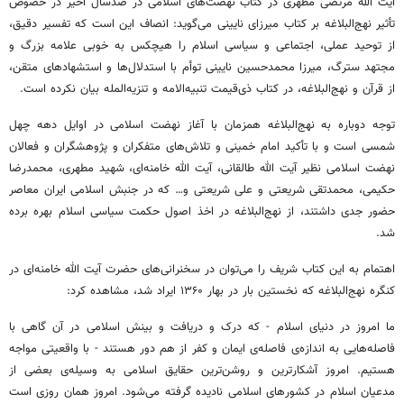
آیت الله مرتضی مطهری در کتاب نهضت‌های اسلامی در صدسال اخیر در خصوص
تأثیر نهج‌البلاغه بر کتاب میرزای نایینی می‌گوید: انصاف این است که تفسیر دقیق،
از توحید عملی، اجتماعی و سیاسی اسلام را هیچکس به خوبی علامه بزرگ و
مجتهد سترگ، میرزا محمدحسین نایینی توأم با استدلال‌ها و استشهادهای متقن،
از قرآن و نهج‌البلاغه، در کتاب ذی‌قیمت تنبیه‌الامه و تنزیه‌المله بیان نکرده است.
توجه دوباره به نهج‌البلاغه همزمان با آغاز نهضت اسلامی در اوایل دهه چهل
شمسی است و با تأکید امام خمینی و تلاش‌های متفکران و پژوهشگران و فعالان
نهضت اسلامی نظیر آیت الله طالقانی، آیت الله خامنه‌ای، شهید مطهری، محمدرضا
حکیمی، محمدتقی شریعتی و علی شریعتی و… که در جنبش اسلامی ایران معاصر
حضور جدی داشتند، از نهج‌البلاغه در اخذ اصول حکمت سیاسی اسلام بهره برده
شد.
اهتمام به این کتاب شریف را می‌توان در سخنرانی‌های حضرت آیت الله خامنه‌ای در
کنگره نهج‌البلاغه که نخستین بار در بهار ۱۳۶۰ ایراد شد، مشاهده کرد:
ما امروز در دنیای اسلام - که درک و دریافت و بینش اسلامی در آن گاهی با
فاصله‌هایی به اندازه‌ی فاصله‌ی ایمان و کفر از هم دور هستند - با واقعیتی مواجه
هستیم. امروز آشکارترین و روشن‌ترین حقایق اسلامی به وسیله‌ی بعضی از
مدعیان اسلام در کشورهای اسلامی نادیده گرفته می‌شود. امروز همان روزی است