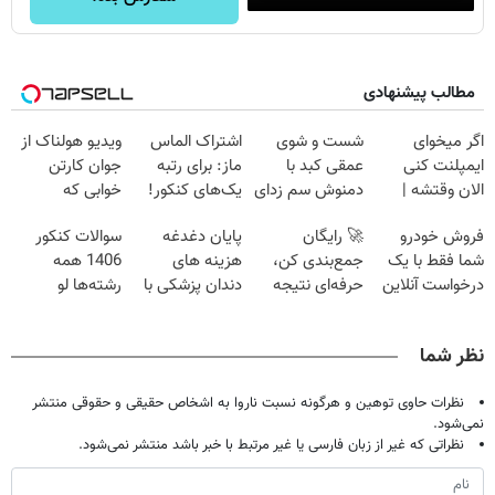
مطالب پیشنهادی
اگر میخوای
شست و شوی
اشتراک الماس
ویدیو هولناک از
ایمپلنت کنی
عمقی کبد با
ماز: برای رتبه
جوان کارتن
الان وقتشه |
دمنوش سم زدای
یک‌های کنکور!
خوابی که
فقط با ۲۵
گیاهی
میلیاردر شد.
فروش خودرو
🚀 رایگان
پایان دغدغه
سوالات کنکور
میلیون تومان!!!
آموزش رایگان
شما فقط با یک
جمع‌بندی کن،
هزینه های
1406 همه
درخواست آنلاین
حرفه‌ای نتیجه
دندان پزشکی با
رشته‌ها لو
✔
بگیر و رتبه برتر
پک سفید کننده
رفت!!!!!
شو!
خانگی
نظر شما
نظرات حاوی توهین و هرگونه نسبت ناروا به اشخاص حقیقی و حقوقی منتشر
نمی‌شود.
نظراتی که غیر از زبان فارسی یا غیر مرتبط با خبر باشد منتشر نمی‌شود.