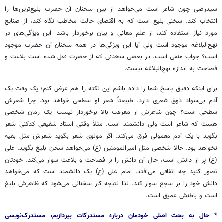
سیدرضی چون شاعر است می‌خواهد از بین سخنان آن حضرت بلیغ‌ترین‌ها را
انتخاب کند. سخنی بلیغ است که به اقتضای حالت مخاطب نگاه کند، از صنایع
مورد نیاز استفاده کند، از علم معانی و بیان برخوردار باشد. این ویژگی‌های در
نهج‌البلاغه موجود است ولی آیا این ویژگی‌ها در همه سخنان آن حضرت موجود
است؟ جواب منفی است. در بعضی سخنانی که از حضرت نقل شده است بلاغت و
فصاحت به اندازه نهج‌البلاغه نیست.
برای اینکه دقیق پاسخ شما را داده باشم این نکته را هم عرض کنم؛ یک وقت یک
آدم بی‌سواد ذوق شعری دارد. طبیعتاً شعر او سطحی خواهد بود. چرا شعرش
سطحی است؟ چون شاعرش از معرفت بالا برخوردار نیست. یک زمان شخصی
هست که شاعر است ولی دانشمند است. مثلاً وقتی استاد شفیعی کدکنی شعر
بگوید با یک آدم معمولی فرق می‌کند. اگر مولوی شعر بگوید شعرش مثل بقیه
نخواهد بود. حالا شخصی مثل امیرالمومنین (ع) می‌خواهد سخن بلیغ بگوید. علی
(ع) پر از دانش است، حال آن دانش را بر فصاحت و بلاغت سوار می‌کند. خودتان
تصور کنید چه اتفاقی می‌افتد. امام علی (ع) یک دانشمند است که می‌خواهد
دانش خود را بر سجع سوار کند. لذا نتیجه کار سخنانی می‌شود که ظاهرش بلیغ
است و باطنش عمیق است.
* حال به بحث اصلی خودمان درباره مستدرکات بپردازیم، مستدرک‌نویسی