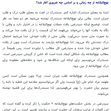
نهج‌البلاغه از چه زمانی و بر اساس چه ضروری آغاز شد؟
ابتدا به معنای مستدرک اشاره کنم. مستدرک در لغت به معنای طلب درک و طلب
جبران است. وقتی برای نهج‌البلاغه مستدرک نوشته می‌شود هر دو معنا مد نظر
است. توضیح اینکه سیدرضی بافت جملات نهج‌البلاغه را در اختیار دارد و وقتی با
نگاه به بافت، آنها را می‌خواند می‌فهمد اما آن قسمت را از آن بافت جدا می‌کند و
به صورت متن جدید درمی‌آورد. وقتی متنی از بافت خودش جدا می‌شود احتمال
درک نشدنش بالا می‌رود. لذا نهج‌البلاغه نیازمند به مستدرک است چون از بافت
اصلی خودش جدا شده و سیدرضی کل مطالب را نیاورده است. پس طبیعتاً در
مطالب نهج‌البلاغه یک شکافی ایجاد شده است که ناشی از گزینش سیدرضی است.
مستدرک می‌نویسیم برای اینکه این شکاف‌ها پر شود و حلقه‌های مفقوده برای
درک نهج‌البلاغه از بین برود.
همچنین مستدرک نهج‌البلاغه طلب جبران است. چرا؟ چون ممکن است کسی
بفهمد مراد امام علی (ع) چیست ولی اگر می‌توانستیم مقدمه این خطبه یا نامه را
ببینیم بیان حضرت را بهتر می‌فهمیدیم. لذا مستدرک‌ها برای این قضیه نوشته
می‌شوند.
سیدرضی در بخش حکمت‌های نهج‌البلاغه ۹ حکمت را ذکر کرده و گفته است که
این کلمات از غرایب سخنان آن حضرت است و نیازمند تفسیر است. بر این اساس