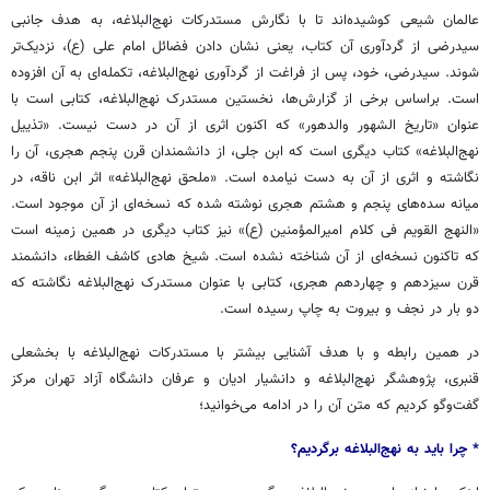
عالمان شیعی کوشیده‌اند تا با نگارش مستدرکات نهج‌البلاغه، به هدف جانبی
سیدرضی از گردآوری آن کتاب، یعنی نشان دادن فضائل امام علی (ع)، نزدیک‌تر
شوند. سیدرضی، خود، پس از فراغت از گردآوری نهج‌البلاغه، تکمله‌ای به آن افزوده
است. براساس برخی از گزارش‌ها، نخستین مستدرک نهج‌البلاغه، کتابی است با
عنوان «تاریخ الشهور والدهور» که اکنون اثری از آن در دست نیست. «تذییل
نهج‌البلاغه» کتاب دیگری است که ابن جلی، از دانشمندان قرن پنجم هجری، آن را
نگاشته و اثری از آن به دست نیامده است. «ملحق نهج‌البلاغه» اثر ابن ناقه، در
میانه سده‌های پنجم و هشتم هجری نوشته شده که نسخه‌ای از آن موجود است.
«النهج القویم فی کلام امیرالمؤمنین (ع)» نیز کتاب دیگری در همین زمینه است
که تاکنون نسخه‌ای از آن شناخته نشده است. شیخ هادی کاشف الغطاء، دانشمند
قرن سیزدهم و چهاردهم هجری، کتابی با عنوان مستدرک نهج‌البلاغه نگاشته که
دو بار در نجف و بیروت به چاپ رسیده است.
در همین رابطه و با هدف آشنایی بیشتر با مستدرکات نهج‌البلاغه با بخشعلی
قنبری، پژوهشگر نهج‌البلاغه و دانشیار ادیان و عرفان دانشگاه آزاد تهران مرکز
گفت‌وگو کردیم که متن آن را در ادامه می‌خوانید؛
* چرا باید به نهج‌البلاغه برگردیم؟