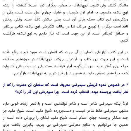
ماندگار گفتند ولی تفاوت نهج‌البلاغه با سخن دیگران کجا است؟ گذشته از اینکه
نهج‌البلاغه منسوب به امام اول شیعیان و خلیفه چهارم اهل سنت است، یکی از
ویژگی‌های این کتاب سبک بیانی آن است یعنی بیانش نافذ است. وقتی بیانش
نافذ است دیگران را تهییج می‌کند لذا در بیانات انگیزشی نهج‌البلاغه کتابی بی‌نظیر
و حداقل کم‌نظیر است. از این جهت است که نیاز داریم به نهج‌البلاغه بازگشت
کنیم.
در این کتاب نیازهای انسان از آن جهت که انسان است مورد توجه واقع شده
است و این جهت این کتاب را فرادینی می‌کند. نهج‌البلاغه در حوزه‌های مختلف
حرف برای گفتن دارد. من نمی‌گویم آچار فرانسه است ولی در موضوعاتی که وارد
شده حرف‌های عمیقی دارد به همین دلیل نیاز داریم به نهج‌البلاغه بازگردیم.
* در خصوص نحوه گزینش سیدرضی معروف است که سخنان آن حضرت را که از
نظر بلاغت برجسته بوده، انتخاب کرده است. چرا سیدرضی این کار را کرد؟
اولاً اینکه سیدرضی شاعر است و شاعر توانمندی است و با شعر ارتباط خوبی دارد
منتهی سیدرضی فقط شاعر نیست و دست‌پرورده شیخ مفید است. شیخ مفید جز
چند متفکر برجسته جهان اسلام است. شیخ مفید ایشان را پرورش داده است از
همین جا می‌توانیم به منابع معرفتی سیدرضی پی ببریم. بنابراین بلاغت برای