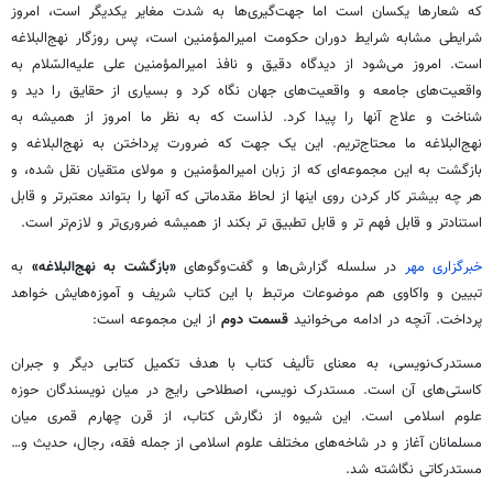
که شعارها یکسان است اما جهت‌گیری‌ها به شدت مغایر یکدیگر است، امروز
شرایطی مشابه شرایط دوران حکومت امیرالمؤمنین است، پس روزگار نهج‌البلاغه
است. امروز می‌شود از دیدگاه دقیق و نافذ امیرالمؤمنین علی علیه‌السّلام به
واقعیت‌های جامعه و واقعیت‌های جهان نگاه کرد و بسیاری از حقایق را دید و
شناخت و علاج آنها را پیدا کرد. لذاست که به نظر ما امروز از همیشه به
نهج‌البلاغه ما محتاج‌تریم. این یک جهت که ضرورت پرداختن به نهج‌البلاغه و
بازگشت به این مجموعه‌ای که از زبان امیرالمؤمنین و مولای متقیان نقل شده، و
هر چه بیشتر کار کردن روی اینها از لحاظ مقدماتی که آنها را بتواند معتبرتر و قابل
استنادتر و قابل فهم تر و قابل تطبیق تر بکند از همیشه ضروری‌تر و لازم‌تر است.
خبرگزاری مهر
در سلسله گزارش‌ها و گفت‌وگوهای
«بازگشت به نهج‌البلاغه»
به
تبیین و واکاوی هم موضوعات مرتبط با این کتاب شریف و آموزه‌هایش خواهد
پرداخت. آنچه در ادامه می‌خوانید
قسمت دوم
از این مجموعه است:
مستدرک‌نویسی، به معنای تألیف کتاب با هدف تکمیل کتابی دیگر و جبران
کاستی‌های آن است. مستدرک نویسی، اصطلاحی رایج در میان نویسندگان حوزه
علوم اسلامی است. این شیوه از نگارش کتاب، از قرن چهارم قمری میان
مسلمانان آغاز و در شاخه‌های مختلف علوم اسلامی از جمله فقه، رجال، حدیث و…
مستدرکاتی نگاشته شد.