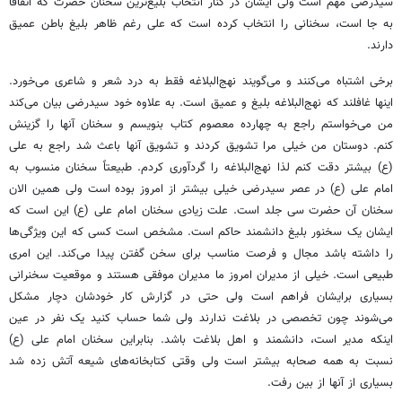
سیدرضی مهم است ولی ایشان در کنار انتخاب بلیغ‌ترین سخنان حضرت که اتفاقاً
به جا است، سخنانی را انتخاب کرده است که علی رغم ظاهر بلیغ باطن عمیق
دارند.
برخی اشتباه می‌کنند و می‌گویند نهج‌البلاغه فقط به درد شعر و شاعری می‌خورد.
اینها غافلند که نهج‌البلاغه بلیغ و عمیق است. به علاوه خود سیدرضی بیان می‌کند
من می‌خواستم راجع به چهارده معصوم کتاب بنویسم و سخنان آنها را گزینش
کنم. دوستان من خیلی مرا تشویق کردند و تشویق آنها باعث شد راجع به علی
(ع) بیشتر دقت کنم لذا نهج‌البلاغه را گردآوری کردم. طبیعتاً سخنان منسوب به
امام علی (ع) در عصر سیدرضی خیلی بیشتر از امروز بوده است ولی همین الان
سخنان آن حضرت سی جلد است. علت زیادی سخنان امام علی (ع) این است که
ایشان یک سخنور بلیغ دانشمند حاکم است. مشخص است کسی که این ویژگی‌ها
را داشته باشد مجال و فرصت مناسب برای سخن گفتن پیدا می‌کند. این امری
طبیعی است. خیلی از مدیران امروز ما مدیران موفقی هستند و موقعیت سخنرانی
بسیاری برایشان فراهم است ولی حتی در گزارش کار خودشان دچار مشکل
می‌شوند چون تخصصی در بلاغت ندارند ولی شما حساب کنید یک نفر در عین
اینکه مدیر است، دانشمند و اهل بلاغت باشد. بنابراین سخنان امام علی (ع)
نسبت به همه صحابه بیشتر است ولی وقتی کتابخانه‌های شیعه آتش زده شد
بسیاری از آنها از بین رفت.