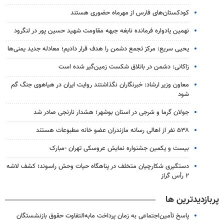
کودکستان‌های فارس از مهرماه حضوری هستند
نهمین یادواره فرمانده نابغه جبهه مقاومت شهید حسین پور در لنگرود
یحیی سریع: مرکز تجمع دشمن را هدف قرار دادیم؛ معادله جدید یمنی‌ها
زاکانی: دشمن در باتلاق شکست زمین‌گیر شده است
معاون وزیر ارشاد: خبرنگاران نگذاشتند روایت ایران در هیاهوی جنگ گم
شود
جولان گرما و شرجی در استان بوشهر؛ هشدار نارنجی صادر شد
۵۳۸ نفر از اهالی رسانه مازندران عضو خانه مطبوعات هستند
بیست و یکمین جشنواره نمایش عروسکی تهران -مبارک
دستگیری شکارچیان متخلف در پناهگاه حیات وحش راسوند؛ کشف لاشه
۲ رأس گراز
پربازدیدترین ها
پاسخ تأمین‌اجتماعی به زمان پرداخت مابه‌التفاوت حقوق بازنشستگان