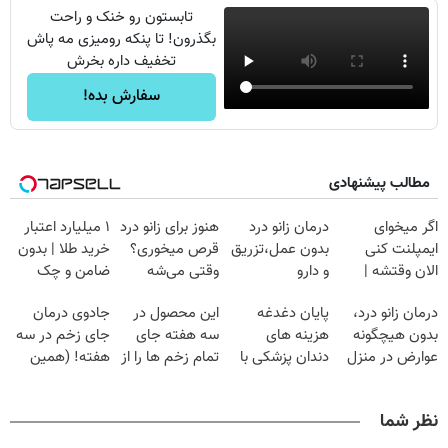
تابستون رو خنک و راحت
بگذرون! تا پنکه رومیزی مه پاش
تخفیف داره بخرش
سفارش بده!
مطالب پیشنهادی
اگر میخوای
درمان زانو درد
هنوز برای زانو درد
۱ میلیارد اعتبار
ایمپلنت کنی
بدون عمل،تزریق
قرص میخوری؟
خرید طلا | بدون
الان وقتشه |
و دارو
وقتی می‌شه
ضامن و چک
فقط با ۲۵
(◂پرسش‌نامه)
بدون عمل
درمان زانو درد،
پایان دغدغه
این محصول در
جادوی درمان
میلیون تومان!!!
درمانش کرد؟؟؟؟
بدون هیچگونه
هزینه های
سه هفته جای
جای زخم در سه
عوارض در منزل
دندان پزشکی با
تمام زخم ها را از
هفته! (همین
(◂پرسش‌نامه)
پک سفید کننده
بین برد!!😍
حالا رایگان
خانگی
(مشاوره رایگان)
صحبت کنید)
نظر شما