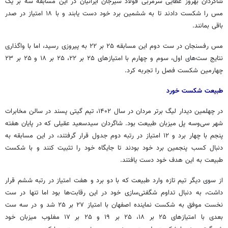
شاگردان بهروز عطایی سرمربی فولاد سیرجان ایرانیان در این مسابقه سه بر یک
مس را شکست دادند تا به ششمین برد خود دست یابند و با ۱۸ امتیاز در صدر
باقی بمانند.
مس رفسنجان در ست دوم این مسابقه ۲۵ بر ۲۲ به پیروزی رسید، اما با واگذاری
نتایج ست‌های اول، سوم و چهارم با امتیازهای ۲۵ بر ۲۲، ۲۵ بر ۱۸ و ۲۵ بر ۲۳
چهارمین شکست فصل را تجربه کرد.
طبیعت شکست خورد
در چهلمین دیدار لیگ برتر مردان در سال ۱۴۰۲، تیم گیتی پسند در سالن مخابرات
شهر سی‌وسه پل میزبان طبیعت بود. شاگردان سیدسعید عقیلی که در پایان هفته
پنجم با چهار برد و ۱۲ امتیاز در رتبه دوم جدول قرار گرفتند، در این مسابقه به
دنبال کسب پنجمین برد خود بودند تا جایگاه خود را تثبیت کنند و با شکست
طبیعت به این هدف خود دست یافتند.
از سوی دیگر تیم تازه وارد طبیعت که با دو برد و هفت امتیاز در رتبه ششم قرار
داشت، به دنبال تداوم شگفتی‌سازی خود در این رقابت‌ها بود اما تنها در ست
نخست موفق به شکست نماینده اصفهان با امتیاز ۲۷ بر ۲۵ شد و در سه ست
بعدی با امتیازهای ۲۵ بر ۱۸، ۲۵ بر ۱۹ و ۲۵ بر ۱۷ مغلوب میزبان خود