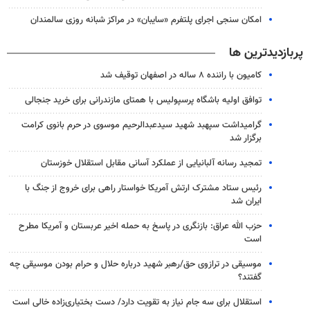
امکان سنجی اجرای پلتفرم «سایبان» در مراکز شبانه روزی سالمندان
پربازدیدترین ها
کامیون با راننده ۸ ساله در اصفهان توقیف شد
توافق اولیه باشگاه پرسپولیس با همتای مازندرانی برای خرید جنجالی
گرامیداشت سپهبد شهید سیدعبدالرحیم موسوی در حرم بانوی کرامت
برگزار شد
تمجید رسانه آلبانیایی از عملکرد آسانی مقابل استقلال خوزستان
رئیس ستاد مشترک ارتش آمریکا خواستار راهی برای خروج از جنگ با
ایران شد
حزب الله عراق: بازنگری در پاسخ به حمله اخیر عربستان و آمریکا مطرح
است
موسیقی در ترازوی حق/رهبر شهید درباره حلال و حرام بودن موسیقی چه
گفتند؟
استقلال برای سه جام نیاز به تقویت دارد/ دست بختیاری‌زاده خالی است