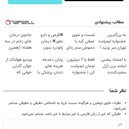
مطالب پیشنهادی
به بزرگترین
شست و شوی
❌قرص‌ و دارو
جادوی درمان
جشنواره ایمپلنت
عمقی کبد با
نخور❌ درمان
جای زخم در سه
تهران سر بزنید !
دمنوش سم زدای
زانودرد بدون
هفته! (همین
| فقط ۲۵
گیاهی
قرص
حالا رایگان
با اعتماد بنفس
فقط با ؟ میلیون
پایان دغدغه
ویدیو هولناک از
میلیون !
صحبت کنید)
لبخند بزن (ژل
تومان ایمپلنت
هزینه های
جوان کارتن
سفیدکننده
کن | جشنواره
دندان پزشکی با
خوابی که
دندان40%تخفیف)
تموم نشه !!!
پک سفید کننده
میلیاردر شد.
خانگی
آموزش رایگان
نظر شما
نظرات حاوی توهین و هرگونه نسبت ناروا به اشخاص حقیقی و حقوقی منتشر
نمی‌شود.
نظراتی که غیر از زبان فارسی یا غیر مرتبط با خبر باشد منتشر نمی‌شود.