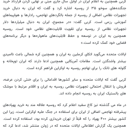
کربی همچنین به اعلام ایران در اوایل سال جاری مبنی بر نهایی کردن قرارداد خرید
جنگنده‌های سوخو ۳۵ از روسیه اشاره کرد و گفت که ایران به دنبال خرید
تجهیزات نظامی اضافی از روسیه از جمله بالگردهای تهاجمی، رادارها و هواپیماهای
آموزشی رزمی است. کربی گفت: «در مجموع، ایران به دنبال میلیاردها دلار
تجهیزات نظامی از روسیه برای تقویت قابلیت‌های نظامی خود است. روسیه
همچنین به ایران در توسعه و حفظ قابلیت‌های ماهواره‌ها و دیگر برنامه‌های
فضایی خود کمک کرده است.»
ایالات متحده می‌گوید اتکای کرملین به ایران و همچنین کره شمالی باعث ناامیدی
بیشتر واشنگتن است. مقامات آمریکایی همچنین ادعا دارند که ایران توپخانه و
گلوله های تانک را برای تهاجم روسیه به اوکراین فراهم کرده است.
کربی گفت که ایالات متحده و سایر کشورها اقداماتی را برای خنثی کردن عرضه،
فروش یا انتقال احتمالی تجهیزات نظامی روسیه به ایران و اقلام مرتبط با موشک
های بالستیک ایران به روسیه انجام داده اند.
در ماه می گذشته نیز کاخ سفید اعلام کرد که روسیه علاقه مند به خرید پهپادهای
پیشرفته تهاجمی اضافی از ایران برای استفاده در جنگ علیه اوکراین است، زیرا این
کشور بیشتر ۴۰۰ پهپاد را که قبلاً از تهران خریداری کرده بود، استفاده کرده است.
همچنین یک گزارش اطلاعاتی ایالات متحده که در ژوئن منتشر شد، ادعا کرد که