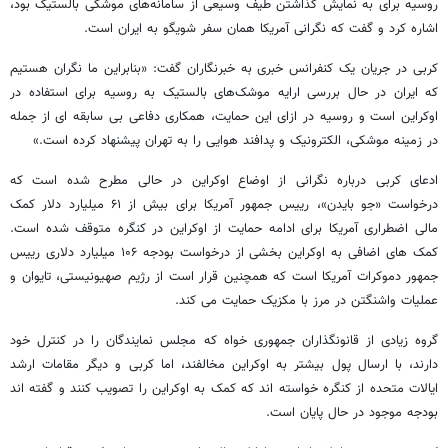
روسیه برای به نمایش گذاشتن طیف وسیعی از سامانه‌های موشکی بالستیک بود،
اشاره کرد و گفت که نگرانی آمریکا همان سفر شویگو به ایران است.
کربی در جریان یک کنفرانس خبری به خبرنگاران گفت: «بنابراین ما نگران هستیم
که ایران در حال بررسی ارایه موشک‌های بالستیک به روسیه برای استفاده در
اوکراین است و روسیه در ازای این حمایت، همکاری دفاعی بی سابقه ای از جمله
در زمینه موشکی، الکترونیک و پدافند هوایی را به تهران پیشنهاد کرده است.»
ادعای کربی درباره نگرانی از اوضاع اوکراین در حالی مطرح شده است که
درخواست «جو بایدن»، رییس جمهور آمریکا برای بیش از ۶۱ میلیارد دلار کمک
مالی اضطراری آمریکا برای ادامه حمایت از اوکراین در کنگره متوقف شده است.
کمک های اضافی به اوکراین بخشی از درخواست بودجه ۱۰۶ میلیارد دلاری رییس
جمهور دموکرات آمریکا است که همچنین قرار است از رژیم صهیونیستی، تایوان و
عملیات واشنگتن در مرز با مکزیک حمایت می کند.
گروه زیادی از قانونگذاران جمهوری خواه که مجلس نمایندگان را در کنترل خود
دارند، با ارسال پول بیشتر به اوکراین مخالفند، اما کربی و دیگر مقامات ارشد
ایالات متحده از کنگره خواسته اند که کمک به اوکراین را تصویب کنند و گفته اند
بودجه موجود در حال پایان است.