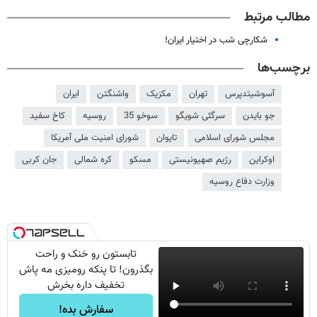
مطالب مرتبط
شکارچی شب در اختیار ایران!
برچسب‌ها
آسوشیتدپرس
تهران
مکزیک
واشنگتن
ایران
جو بایدن
سرگئی شویگو
سوخو 35
روسیه
کاخ سفید
مجلس شورای اسلامی
تایوان
شورای امنیت ملی آمریکا
اوکراین
رژیم صهیونیستی
مسکو
کره شمالی
جان کربی
وزارت دفاع روسیه
تابستون رو خنک و راحت
بگذرون! تا پنکه رومیزی مه پاش
تخفیف داره بخرش
سفارش بده!