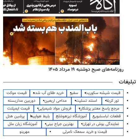
روزنامه‌های صبح دوشنبه ۱۹ مرداد ۱۴۰۵
تبلیغات
قیمت شیشه سکوریت
سفیر
خرید طلای آب شده
قیمت موکت
تور کربلا
استند تسلیت
مداحی اربعین
دوربین مداربسته
مرجع پاسخ معتبر پزشکان
فروش مواد شیمیایی
قیمت ایمپلنت
قطعات لباسشویی
آموزشگاه تیزهوشان
بلیط هواپیما
پرشین هتل
نمایندگی بوش در تهران
بهترین جراح بینی
آموزشگاه زبان ملل
قیمت و خرید سمعک نامرئی
مهرینو