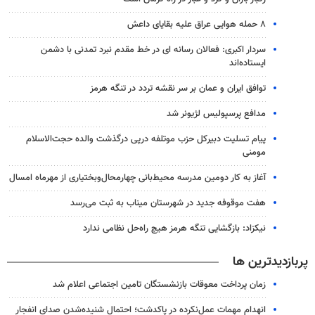
۸ حمله هوایی عراق علیه بقایای داعش
سردار اکبری: فعالان رسانه ای در خط مقدم نبرد تمدنی با دشمن
ایستاده‌اند
توافق ایران و عمان بر سر نقشه تردد در تنگه هرمز
مدافع پرسپولیس لژیونر شد
پیام تسلیت دبیرکل حزب موتلفه درپی درگذشت والده حجت‌الاسلام
مومنی
آغاز به کار دومین مدرسه محیط‌بانی چهارمحال‌وبختیاری از مهرماه امسال
هفت موقوفه جدید در شهرستان میناب به ثبت می‌رسد
نیکزاد: بازگشایی تنگه هرمز هیچ راه‌حل نظامی ندارد
پربازدیدترین ها
زمان پرداخت معوقات بازنشستگان تامین اجتماعی اعلام شد
انهدام مهمات عمل‌نکرده در پاکدشت؛ احتمال شنیده‌شدن صدای انفجار