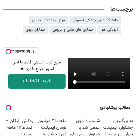
برچسب‌ها
دانشگاه علوم پزشکی اصفهان
مرکز بهداشت اصفهان
آلودگی هوا
بیماری های قلبی و عروقی
بیماران ریوی
میخ کوب دستی فقط تا آخر
امروز حراج خورد!🔥
خرید با تخفیف
مطالب پیشنهادی
به بزرگترین
شست و شوی
فقط با ؟ میلیون
روکش رایگان +
جشنواره ایمپلنت
عمقی کبد با
تومان ایمپلنت
اقساط ۱۲ ماهه
تهران سر بزنید !
دمنوش سم زدای
کن | جشنواره
ایمپلنت