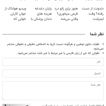
| فقط ۲۵
گیاهی
تموم نشه !!!
دندونت از دست
هنوز برای زانو درد
پایان دغدغه
ویدیو هولناک از
میلیون !
رفته؟ وقت
قرص میخوری؟
هزینه های
جوان کارتن
ایمپلنت
وقتی می‌شه
دندان پزشکی با
خوابی که
دیجیتاله
بدون عمل
پک سفید کننده
میلیاردر شد.
درمانش کرد؟؟؟؟
خانگی
آموزش رایگان
نظر شما
نظرات حاوی توهین و هرگونه نسبت ناروا به اشخاص حقیقی و حقوقی منتشر
نمی‌شود.
نظراتی که غیر از زبان فارسی یا غیر مرتبط با خبر باشد منتشر نمی‌شود.