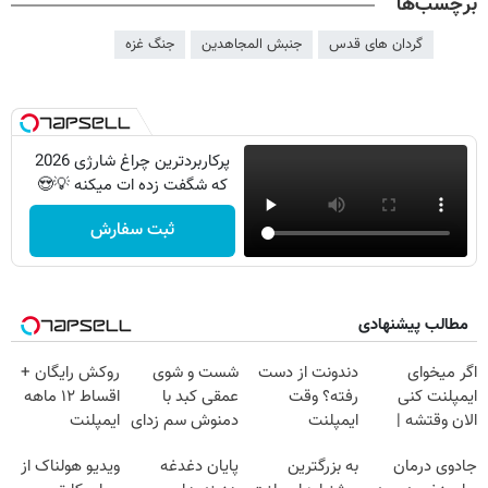
برچسب‌ها
گردان های قدس
جنبش المجاهدین
جنگ غزه
پرکاربردترین چراغ شارژی 2026
که شگفت زده ات میکنه 💡😍
ثبت سفارش
مطالب پیشنهادی
اگر میخوای
دندونت از دست
شست و شوی
روکش رایگان +
ایمپلنت کنی
رفته؟ وقت
عمقی کبد با
اقساط ۱۲ ماهه
الان وقتشه |
ایمپلنت
دمنوش سم زدای
ایمپلنت
فقط با ۲۵
دیجیتاله
گیاهی
جادوی درمان
به بزرگترین
پایان دغدغه
ویدیو هولناک از
میلیون تومان!!!