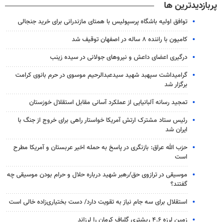
پربازدیدترین ها
توافق اولیه باشگاه پرسپولیس با همتای مازندرانی برای خرید جنجالی
کامیون با راننده ۸ ساله در اصفهان توقیف شد
درگیری اعضای داعش و نیروهای جولانی در سیده زینب
گرامیداشت سپهبد شهید سیدعبدالرحیم موسوی در حرم بانوی کرامت
برگزار شد
تمجید رسانه آلبانیایی از عملکرد آسانی مقابل استقلال خوزستان
رئیس ستاد مشترک ارتش آمریکا خواستار راهی برای خروج از جنگ با
ایران شد
حزب الله عراق: بازنگری در پاسخ به حمله اخیر عربستان و آمریکا مطرح
است
موسیقی در ترازوی حق/رهبر شهید درباره حلال و حرام بودن موسیقی چه
گفتند؟
استقلال برای سه جام نیاز به تقویت دارد/ دست بختیاری‌زاده خالی است
زمین لرزه ۴.۶ ریشتری گلباف کرمان را لرزاند