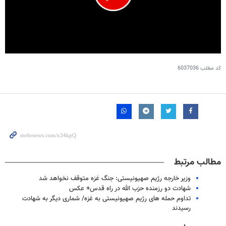
0
seconds
کد مطلب
6037036
of
1
minute,
35
seconds
مطالب مرتبط
وزیر خارجه رژیم صهیونیستی: جنگ غزه متوقف نخواهد شد
شهادت دو رزمنده حزب الله در راه قدس+ عکس
تداوم حمله های رژیم صهیونیستی به غزه/ شماری دیگر به شهادت
رسیدند