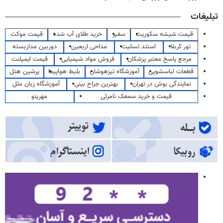
تبلیغات
قیمت شیشه سکوریت
سفیر
خرید طلای آب شده
قیمت موکت
تور کربلا
استند تسلیت
مداحی اربعین
دوربین مداربسته
مرجع پاسخ معتبر پزشکان
فروش مواد شیمیایی
قیمت ایمپلنت
قطعات لباسشویی
آموزشگاه تیزهوشان
بلیط هواپیما
پرشین هتل
نمایندگی بوش در تهران
بهترین جراح بینی
آموزشگاه زبان ملل
قیمت و خرید سمعک نامرئی
مهرینو