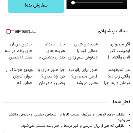
سفارش بده!
مطالب پیشنهادی
اگر میخوای
شست و شوی
پایان دغدغه
جادوی درمان
ایمپلنت کنی
عمقی کبد با
هزینه های
جای زخم در سه
الان وقتشه |
دمنوش سم زدای
دندان پزشکی با
هفته! (همین
فقط با ۲۵
گیاهی
پک سفید کننده
حالا رایگان
من نمیفهمم
هنوز برای زانو درد
چرا هنوز داری با
ویدیو هولناک از
میلیون تومان!!!
خانگی
صحبت کنید)
وقتی زانو درد
قرص میخوری؟
درد راه میری؟
جوان کارتن
درمان داره، چرا
وقتی می‌شه
وقتی راه درمان
خوابی که
دردش رو داری
بدون عمل
جلو پاته!
میلیاردر شد.
تحمل میکنی؟❗
درمانش کرد؟؟؟؟
آموزش رایگان
نظر شما
نظرات حاوی توهین و هرگونه نسبت ناروا به اشخاص حقیقی و حقوقی منتشر
نمی‌شود.
نظراتی که غیر از زبان فارسی یا غیر مرتبط با خبر باشد منتشر نمی‌شود.