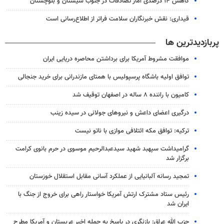
کاهش ۱۴ درصدی آمار تصادفات در جنوب سیستان و بلوچستان
قیداری: نقش خبرنگاران سلامت فراتر از اطلاع‌رسانی است
پربازدیدترین ها
موافقت مشروط آمریکا برای برداشتن محاصره دریایی ایران
توافق اولیه باشگاه پرسپولیس با همتای مازندرانی برای خرید جنجالی
کامیون با راننده ۸ ساله در اصفهان توقیف شد
درگیری اعضای داعش و نیروهای جولانی در سیده زینب
ترکیه: توافق مکه ائتلافی موازی با ناتو نیست
گرامیداشت سپهبد شهید سیدعبدالرحیم موسوی در حرم بانوی کرامت
برگزار شد
تمجید رسانه آلبانیایی از عملکرد آسانی مقابل استقلال خوزستان
رئیس ستاد مشترک ارتش آمریکا خواستار راهی برای خروج از جنگ با
ایران شد
حزب الله عراق: بازنگری در پاسخ به حمله اخیر عربستان و آمریکا مطرح