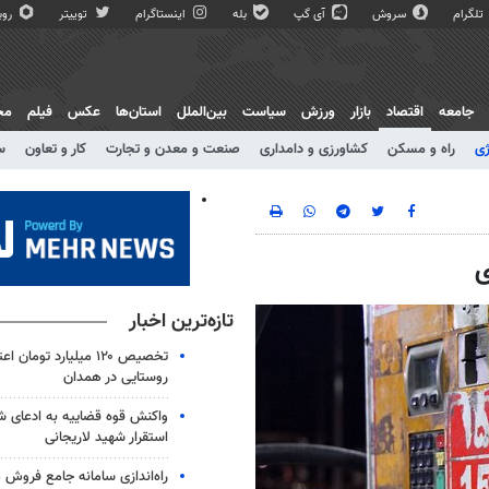
تلگرام
سروش
آی گپ
بله
اینستاگرام
توییتر
روبی
جامعه
اقتصاد
بازار
ورزش
سیاست
بین‌الملل
استان‌ها
عکس
فیلم
مج
ژی
راه و مسکن
کشاورزی و دامداری
صنعت و معدن و تجارت
کار و تعاون
س
ی
تازه‌ترین اخبار
تخصیص ۱۲۰ میلیارد تومان
روستایی در همدان
واکنش قوه قضاییه به ادعای 
استقرار شهید لاریجانی
راه‌اندازی سامانه جامع فروش