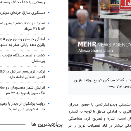
روستایی با هدف حذف واسطه‌ه
دستگیری سارق حرفه‌ای موتورس
تمدید مهلت ثبت‌نام دومین نمای
۲» تا ۳۱ مرداد
زائران دهه پایانی صفر به مشهد
کشف و ضبط دستگاه فلزیاب غی
پیرسلمان
ترکیه: تروریسم اسرائیل در کران
قدس اشغالی ادامه دارد
 و گفت: میانگین توزیع روزانه بنزین
افزایش شمار مصدومان دو سانح
تنگ سریز یاسوج به ۲۲ نفر
روایت پزشکیان از دیدار با رهبر
ر نشستی
ویدیوکنفرانسی
با حضور مدیران
جلسه شورای عالی امنیت
کبری به آمادگی مناطق با توجه به گستره
ان است، اشاره و تصریح کرد: هماهنگی
پربازدیدترین ها
ی بیشتر در ایام تعطیلات نوروز را در