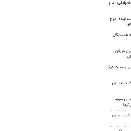
انوادگی؛ اما و
 کشور در ۷۲ ساعت آینده؛ موج
به همسایگان
ام بازیکن
رد!
ین وضعیت دیگر
گ کابینه اش
چنان سوژه
کرد!
 شهید عباس