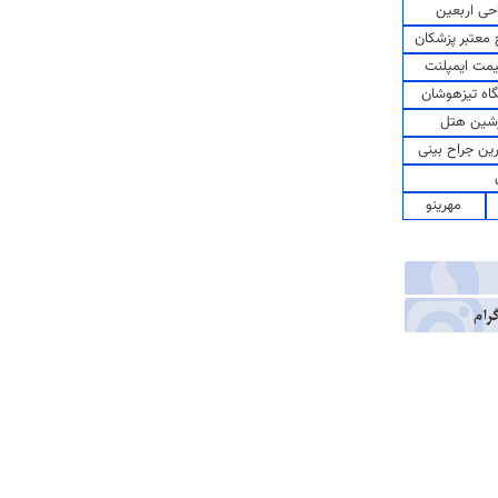
حی اربعین
معتبر پزشکان
مت ایمپلنت
اه تیزهوشان
شین هتل
رین جراح بینی
مهرینو