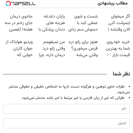
مطالب پیشنهادی
اگر میخوای
شست و شوی
پایان دغدغه
جادوی درمان
ایمپلنت کنی
عمقی کبد با
هزینه های
جای زخم در سه
الان وقتشه |
دمنوش سم زدای
دندان پزشکی با
هفته! (همین
فقط با ۲۵
گیاهی
پک سفید کننده
حالا رایگان
خرید خودروی
هنوز برای زانو درد
من نمیفهمم
ویدیو هولناک از
میلیون تومان!!!
خانگی
صحبت کنید)
شما به بهترین
قرص میخوری؟
وقتی زانو درد
جوان کارتن
قیمت بازار ✅
وقتی می‌شه
درمان داره، چرا
خوابی که
بدون عمل
دردش رو داری
میلیاردر شد.
درمانش کرد؟؟؟؟
تحمل میکنی؟❗
آموزش رایگان
نظر شما
نظرات حاوی توهین و هرگونه نسبت ناروا به اشخاص حقیقی و حقوقی منتشر
نمی‌شود.
نظراتی که غیر از زبان فارسی یا غیر مرتبط با خبر باشد منتشر نمی‌شود.