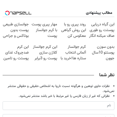
مطالب پیشنهادی
این گیاه دریایی
روند پیری رو با
مهار پیری پوست
جوانسازی طبیعی
پوستت رو طوری
این روش گیاهی
با کرم جوانساز
پوست بدون
صاف میکنه انگار
معکوس کن
پوست
بوتاکس و جراحی
20سال جوون
آلمانی(تخفیف
😳! خرید با
بدون سوزن
کرم جوانساز
این کرم جوانساز
این کرم
شدی🔥
ویژه تا امشب)
تخفیف ویژه
پوستتو 10سال
آلمانی انتخاب
کلاژن سازی
ضدچروک غذای
جوون
ستاره ها!خرید با
پوست رو 3برابر
پوستت رو تامین
کن50%تخفیف
تخفیف
میکنه50%تخفیف
میکنه (خرید با
پاییزی
🔥
40%تخفیف)
نظر شما
نظرات حاوی توهین و هرگونه نسبت ناروا به اشخاص حقیقی و حقوقی منتشر
نمی‌شود.
نظراتی که غیر از زبان فارسی یا غیر مرتبط با خبر باشد منتشر نمی‌شود.