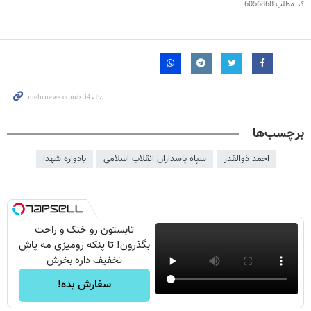
کد مطلب
6056868
برچسب‌ها
احمد ذوالقدر
سپاه پاسداران انقلاب اسلامی
یادواره شهدا
تابستون رو خنک و راحت
بگذرون! تا پنکه رومیزی مه پاش
تخفیف داره بخرش
سفارش بده!