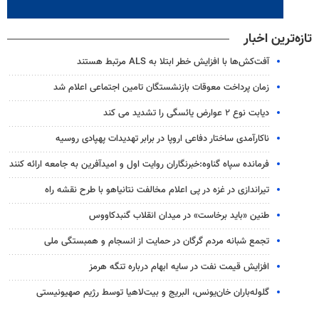
تازه‌ترین اخبار
آفت‌کش‌ها با افزایش خطر ابتلا به ALS مرتبط هستند
زمان پرداخت معوقات بازنشستگان تامین اجتماعی اعلام شد
دیابت نوع ۲ عوارض یائسگی را تشدید می کند
ناکارآمدی ساختار دفاعی اروپا در برابر تهدیدات پهپادی روسیه
فرمانده سپاه گناوه:خبرنگاران روایت اول و امیدآفرین به جامعه ارائه کنند
تیراندازی در غزه در پی اعلام مخالفت نتانیاهو با طرح نقشه راه
طنین «باید برخاست» در میدان انقلاب گنبدکاووس
تجمع شبانه مردم گرگان در حمایت از انسجام و همبستگی ملی
افزایش قیمت نفت در سایه ابهام درباره تنگه هرمز
گلوله‌باران خان‌یونس، البریج و بیت‌لاهیا توسط رژیم صهیونیستی