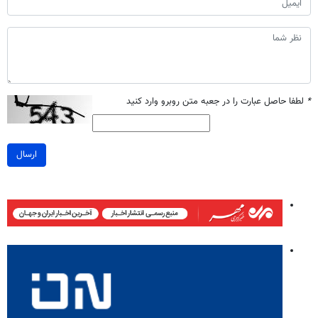
*
لطفا حاصل عبارت را در جعبه متن روبرو وارد کنید
ارسال