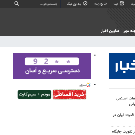
نتایج زنده
کا
ایتا
جداول لیگ
له مهر
عناوین اخبار
غات اسلامی
انی
درت ایران در
 تقویت جایگاه