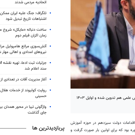
اتحادیه‌ مردمی شدند
تلگراف: جنگ علیه ایران ممکن
اشتباهات تاریخ تبدیل شود
ساخت دنباله «مایکل» شروع می
زمان اکران فیلم دوم
آتش‌سوزی مراتع هامپوئیل مراغ
نیروهای امدادی و اهالی مهار 
سند اعلام شد
آغاز مدیریت آفات در تعدادی از 
روایت کولیوند از خدمات هلال ا
حسینی
سخنگوی وزارت علوم گفت: آیین نامه های ارتقای اعضای هیات علمی و جهش علمی هم تدوین شده و اوایل ۱۴۰۳
جای گذاشت
اقدامات دولت سیزدهم در حوزه آموزش
پربازدیدترین ها
ره بود که برای اولین بار صورت گرفت و