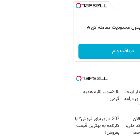
ر بدون محدودیت معامله کن🔥
دریافت وام
ز اینجا
200سوت نقره هدیه
ی درآمد
گرمی
لان
207 داری برای فروش؟ با
کد ملی،
کارنامه به بهترین قیمت
جعه
بفروش!