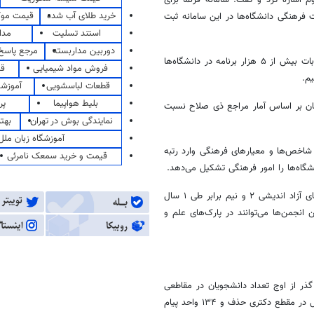
خرید طلای آب شده
قیمت مو
شگاه‌ها راه افتاده است و تاکنون ۱۱۰ هزار فعالیت فرهنگی دانشگاه‌ها در این سامانه ثبت
استند تسلیت
مدا
دوربین مداربسته
مرجع پاسخ 
شمسی پور افزود: بر اساس آمار ثبت شده در این سامانه می‌دانیم برای انتخابات بیش از ۵ هزار برنامه در دانشگاه‌ها
فروش مواد شیمیایی
قی
م.
قطعات لباسشویی
آموزشگ
بلیط هواپیما
پر
ان بر اساس آمار مراجع ذی صلاح نسبت
نمایندگی بوش در تهران
بهت
آموزشگاه زبان ملل
ر شاخص‌ها و معیارهای فرهنگی وارد رتبه
قیمت و خرید سمعک نامرئی
شمسی پور گفت: همچنین اردوهای ستاد راهیان پیشرفت ۳ برابر و کرسی‌های آزاد اندیشی ۲ و نیم برابر طی ۱ سال
نجمن‌ها می‌توانند در پارک‌های علم و
ذر از اوج تعداد دانشجویان در مقاطعی
حدود ۱۰ سال قبل، بیش از ۱۱۰۰ کدرشته محل کارشناسی، و ۱۰۰۰ کدرشته محل در مقطع دکتری حذف و ۱۳۴ واحد پیام