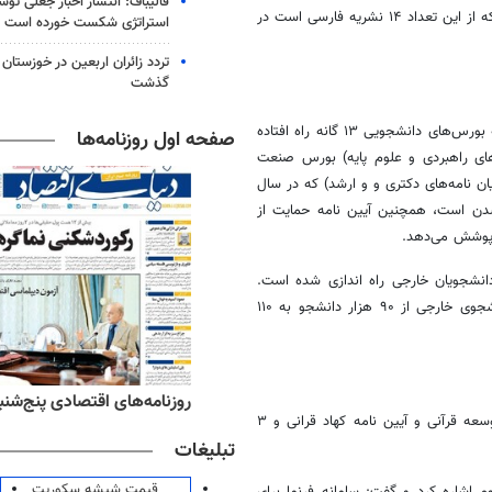
قالیباف: انتشار اخبار جعلی تو
سال گذشته در پایگاه‌های اسکوپوس و دیگر پایگاه‌های بین المللی نمایه شده که از این تعداد ۱۴ نشریه فارسی است در
استراتژی شکست خورده است
گذشت
وی در مورد توسعه بورس‌های دانشجویی نیز اظهار داشت: در دو سال گذشته بورس‌های دانشجویی ۱۳ گانه راه افتاده
صفحه اول روزنامه‌ها
های راهبردی و علوم پایه) بورس صنعت
ان نامه‌های دکتری و و ارشد) که در سال
 شدن است، همچنین آیین نامه حمایت از
انشجویان خارجی راه اندازی شده است.
همچنین امروز ۹۸ دانشگاه مجوز جذب دانشجوی خارجی دارند و تعداد دانشجوی خارجی از ۹۰ هزار دانشجو به ۱۱۰
ه‌های ورزشی پنج‌شنبه ۱۵ مرداد ۱۴۰۵
روزنامه‌های اقتصادی پنج‌شنبه ۱۵ مرداد ۰۵
مدیرکل حوزه وزارتی وزارت علوم گفت: در این دوره جایزه منشور فرهنگ توسعه قرآنی و آیین نامه کهاد قرانی و ۳
تبلیغات
قیمت شیشه سکوریت
م اشاره کرد و گفت: سامانه فرنما برای