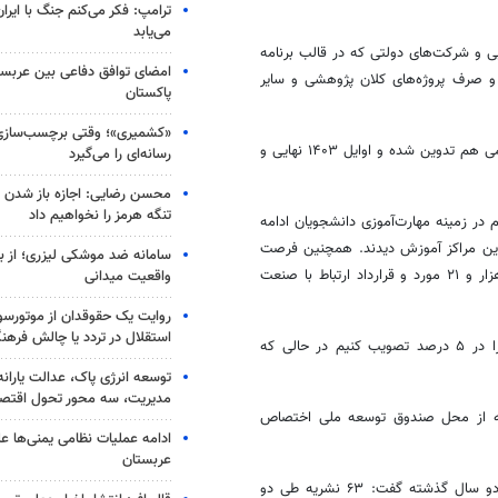
ترامپ: فکر می‌کنم جنگ با ایران
می‌یابد
 و شرکت‌های دولتی که در قالب برنامه
امضای توافق دفاعی بین عربستا
و صرف پروژه‌های کلان پژوهشی و سایر
پاکستان
«کشمیری»؛ وقتی برچسب‌سازی
شمسی پور اظهار داشت: آیین نامه‌های ارتقای اعضای هیات علمی و جهش علمی هم تدوین شده و اوایل ۱۴۰۳ نهایی و
رسانه‌ای را می‌گیرد
محسن رضایی: اجازه باز شدن 
تنگه هرمز را نخواهیم داد
در زمینه مهارت‌آموزی دانشجویان ادامه
ه‌ها راه افتاده و ۲۷۸ هزار دانشجو در این مراکز آموزش دیدند. همچنین فرصت
سامانه ضد موشکی لیزری؛ از ب
مطالعاتی داخل کشور استادان دانشگاه‌ها شامل فرصت مطالعاتی در صنعت هزار و ۲۱ مورد و قرارداد ارتباط با صنعت
واقعیت میدانی
روایت یک حقوقدان از موتورسوا
استقلال در تردد یا چالش فرهن
وی افزود: با پیگیری وزارت علوم موفق شدیم مالیات قراردادهای پژوهشی را در ۵ درصد تصویب کنیم در حالی که
توسعه انرژی پاک، عدالت یارانه
مدیریت، سه محور تحول اقتص
ز بودجه تجهیزات ۱۰۰ میلیون یوروی که از محل صندوق توسعه ملی اختصاص
ادامه عملیات نظامی یمنی‌ها عل
عربستان
شمسی پور با اشاره به افزایش شمار نشریات نمایه شده در اسکوپوس طی دو سال گذشته گفت: ۶۳ نشریه طی دو