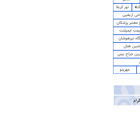
کت
تور کربلا
حی اربعین
معتبر پزشکان
مت ایمپلنت
اه تیزهوشان
شین هتل
رین جراح بینی
مهرینو