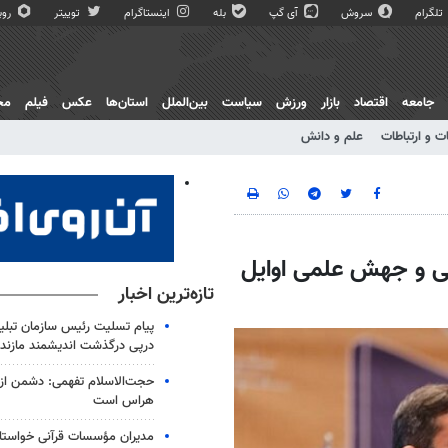
تلگرام
سروش
آی گپ
بله
اینستاگرام
توییتر
روبی
جامعه
اقتصاد
بازار
ورزش
سیاست
بین‌الملل
استان‌ها
عکس
فیلم
مج
ت و ارتباطات
علم و دانش
می و جهش علمی اوایل
تازه‌ترین اخبار
پیام تسلیت رئیس سازمان تبلی
درپی درگذشت اندیشمند مازندر
حجت‌الاسلام تفهمی: دشمن از ق
هراس است
مدیران مؤسسات قرآنی خواستار