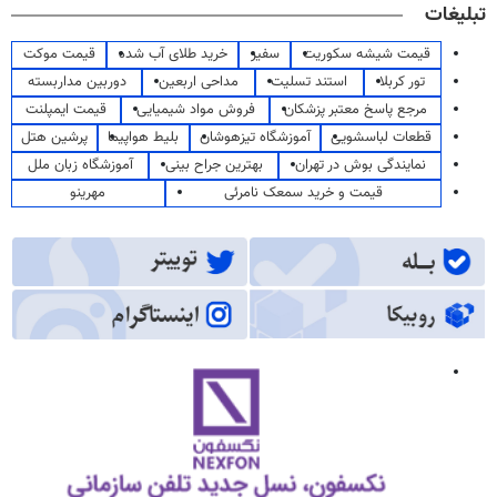
تبلیغات
قیمت شیشه سکوریت
سفیر
خرید طلای آب شده
قیمت موکت
تور کربلا
استند تسلیت
مداحی اربعین
دوربین مداربسته
مرجع پاسخ معتبر پزشکان
فروش مواد شیمیایی
قیمت ایمپلنت
قطعات لباسشویی
آموزشگاه تیزهوشان
بلیط هواپیما
پرشین هتل
نمایندگی بوش در تهران
بهترین جراح بینی
آموزشگاه زبان ملل
قیمت و خرید سمعک نامرئی
مهرینو