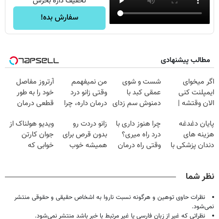
تخفیف داره بخرش
سفارش بده!
مطالب پیشنهادی
اگر میخوای
شست و شوی
من نمیفهمم
آرتروز مفاصل
ایمپلنت کنی
عمقی کبد با
وقتی زانو درد
خود را به طور
الان وقتشه |
دمنوش سم زدای
درمان داره، چرا
قطعی درمان
فقط با ۲۵
گیاهی
دردش رو داری
کنید!
پایان دغدغه
چرا هنوز داری با
زانو دردت رو
ویدیو هولناک از
میلیون تومان!!!
تحمل میکنی؟❗
◗پرسش‌نامه◖
هزینه های
درد راه میری؟
بدون قرص برای
جوان کارتن
دندان پزشکی با
وقتی راه درمان
همیشه خوب
خوابی که
پک سفید کننده
جلو پاته!
کن! (قدم اول،
میلیاردر شد.
خانگی
پرسش‌نامه)
آموزش رایگان
نظر شما
نظرات حاوی توهین و هرگونه نسبت ناروا به اشخاص حقیقی و حقوقی منتشر
نمی‌شود.
نظراتی که غیر از زبان فارسی یا غیر مرتبط با خبر باشد منتشر نمی‌شود.