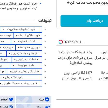
ر بدون محدودیت معامله کن🔥
اجرای آزمون‌های غربالگری دان
ثبت نام نهایی در مدارس است
تبلیغات
دریافت وام
قیمت شیشه سکوریت
خرید طلای آب شده
قیمت مو
استند تسلیت
مدا
دوربین مداربسته
مرجع پاسخ 
بدون
رشد فروشگاهت از اینجا
فروش مواد شیمیایی
قی
در منزل
شروع می‌شه، برای درآمد
قطعات لباسشویی
آموزشگ
بیشتر، آماده‌ای؟
بلیط هواپیما
پر
نمایندگی بوش در تهران
بهت
نیکاموتور نماینده IM
IM LS7 لوکس ترین
آموزشگاه زبان ملل
Motor و Lynk&Co در
شاسی بلند برقی ایران
قیمت و خرید سمعک نامرئی