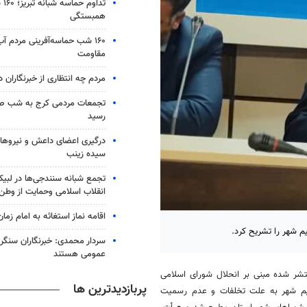
تدا
همبستگی
۱۶۰ شب حماسه‌آفرینی مردم آ
مقاومت
مردم چه انتظاری از خبرنگاران د
تجمعات مردمی کرج به شب ص
رسید
درگیری اعضای داعش و نیروهای
سیده زینب
تجمع شبانه سنندجی‌ها در لبیک
انقلاب اسلامی وحمایت از وطن
اقامه نماز استغاثه به امام زمان
م شهر را تشریح کرد.
سردار محمدی: خبرنگاران سنگربا
عمومی هستند
ر شده مبنی بر انحلال شورای اسلامی
پربازدیدترین ها
یم شهر به علت تخلفات و عدم رسمیت