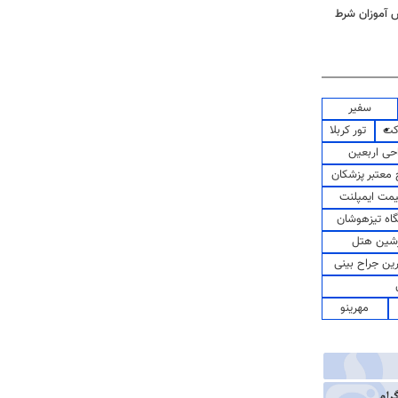
ش آموزان شرط
سفیر
کت
تور کربلا
حی اربعین
معتبر پزشکان
مت ایمپلنت
اه تیزهوشان
شین هتل
رین جراح بینی
مهرینو