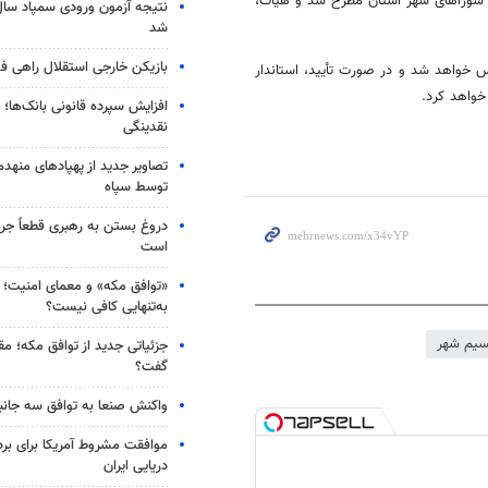
ت شوراهای شهر استان مطرح شد و هیأت،
شد
بازیکن خارجی استقلال راهی فو
 خواهد شد و در صورت تأیید، استاندار
خواهد کرد.
افزایش سپرده قانونی بانک‌ها؛ ت
نقدینگی
تصاویر جدید از پهپادهای منهدم
توسط سپاه
دروغ بستن به رهبری قطعاً جرم
است
«توافق مکه» و معمای امنیت؛ چ
به‌تنهایی کافی نیست؟
سیم شهر
جزئیاتی جدید از توافق مکه؛ مق
گفت؟
واکنش صنعا به توافق سه جانب
موافقت مشروط آمریکا برای بر
دریایی ایران