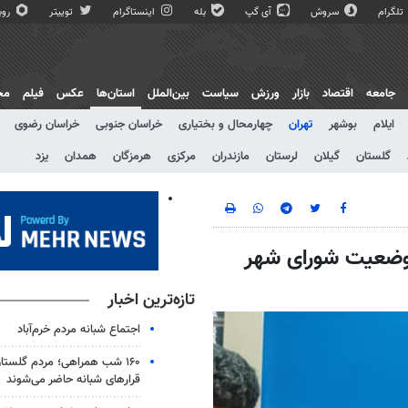
تلگرام
سروش
آی گپ
بله
اینستاگرام
توییتر
روبی
جامعه
اقتصاد
بازار
ورزش
سیاست
بین‌الملل
استان‌ها
عکس
فیلم
مج
ایلام
بوشهر
تهران
چهارمحال و بختیاری
خراسان جنوبی
خراسان رضوی
گلستان
گیلان
لرستان
مازندران
مرکزی
هرمزگان
همدان
یزد
وضعیت شورای شهر
تازه‌ترین اخبار
اجتماع شبانه مردم خرم‌آباد
۱۶۰ شب همراهی؛ مردم گلستا
قرارهای شبانه حاضر می‌شوند