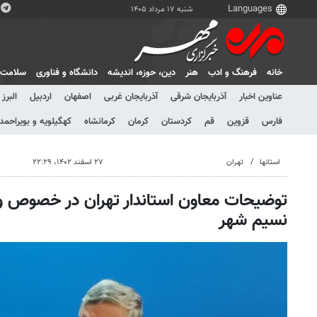
شنبه ۱۷ مرداد ۱۴۰۵
خانه
فرهنگ و ادب
هنر
دين، حوزه، انديشه
دانشگاه و فناوری
سلامت
عناوین اخبار
آذربایجان شرقی
آذربایجان غربی
اصفهان
اردبیل
البرز
فارس
قزوین
قم
کردستان
کرمان
کرمانشاه
کهگیلویه و بویراحمد
استانها
تهران
۲۷ اسفند ۱۴۰۲، ۲۲:۲۹
توضیحات معاون استاندار تهران در خصوص 
نسیم شهر