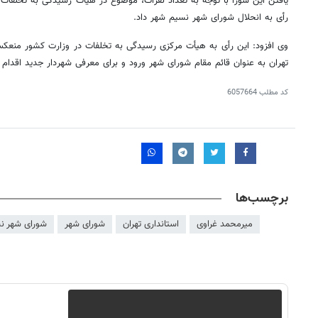
یافتن این شورا با توجه به تعداد نفرات، موضوع در هیأت رسیدگی به تخلفا
رأی به انحلال شورای شهر نسیم شهر داد.
وی افزود: این رأی به هیأت مرکزی رسیدگی به تخلفات در وزارت کشور منعکس
تهران به عنوان قائم مقام شورای شهر ورود و برای معرفی شهردار جدید اقدام 
کد مطلب
6057664
برچسب‌ها
میرمحمد غراوی
استانداری تهران
شورای شهر
شورای شهر ن