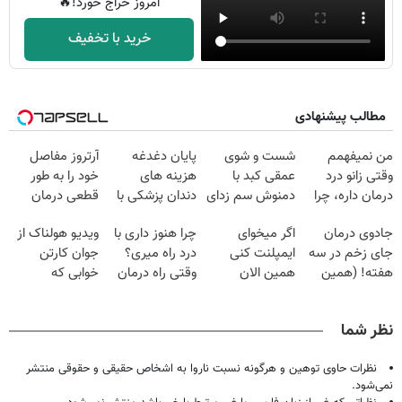
امروز حراج خورد!🔥
خرید با تخفیف
مطالب پیشنهادی
من نمیفهمم
شست و شوی
پایان دغدغه
آرتروز مفاصل
وقتی زانو درد
عمقی کبد با
هزینه های
خود را به طور
درمان داره، چرا
دمنوش سم زدای
دندان پزشکی با
قطعی درمان
دردش رو داری
گیاهی
پک سفید کننده
کنید!
جادوی درمان
اگر میخوای
چرا هنوز داری با
ویدیو هولناک از
تحمل میکنی؟❗
خانگی
◗پرسش‌نامه◖
جای زخم در سه
ایمپلنت کنی
درد راه میری؟
جوان کارتن
هفته! (همین
همین الان
وقتی راه درمان
خوابی که
حالا رایگان
وقتشه | فقط با
جلو پاته!
میلیاردر شد.
صحبت کنید)
۲۵ میلیون
آموزش رایگان
نظر شما
تومان!!!
نظرات حاوی توهین و هرگونه نسبت ناروا به اشخاص حقیقی و حقوقی منتشر
نمی‌شود.