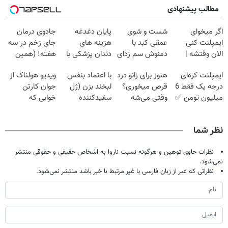
مطالب پیشنهادی
اگر میخوای
شست و شوی
پایان دغدغه
جادوی درمان
ایمپلنت کنی
عمقی کبد با
هزینه های
جای زخم در سه
الان وقتشه |
دمنوش سم زدای
دندان پزشکی با
هفته! (همین
فقط با ۲۵
گیاهی
پک سفید کننده
حالا رایگان
ایمپلنت کره‌ای
هنوز برای زانو درد
با اعتماد بنفس
ویدیو هولناک از
میلیون تومان!!!
خانگی
صحبت کنید)
درجه یک فقط 6
قرص میخوری؟
لبخند بزن (ژل
جوان کارتن
میلیون تومن ✅
وقتی می‌شه
سفیدکننده
خوابی که
بدون عمل
دندان40%تخفیف)
میلیاردر شد.
درمانش کرد؟؟؟؟
آموزش رایگان
نظر شما
نظرات حاوی توهین و هرگونه نسبت ناروا به اشخاص حقیقی و حقوقی منتشر
نمی‌شود.
نظراتی که غیر از زبان فارسی یا غیر مرتبط با خبر باشد منتشر نمی‌شود.