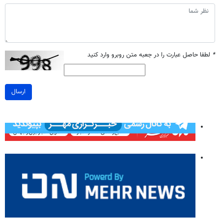
*
لطفا حاصل عبارت را در جعبه متن روبرو وارد کنید
ارسال