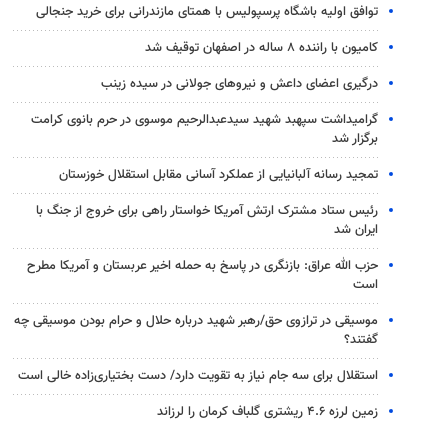
توافق اولیه باشگاه پرسپولیس با همتای مازندرانی برای خرید جنجالی
کامیون با راننده ۸ ساله در اصفهان توقیف شد
درگیری اعضای داعش و نیروهای جولانی در سیده زینب
گرامیداشت سپهبد شهید سیدعبدالرحیم موسوی در حرم بانوی کرامت
برگزار شد
تمجید رسانه آلبانیایی از عملکرد آسانی مقابل استقلال خوزستان
رئیس ستاد مشترک ارتش آمریکا خواستار راهی برای خروج از جنگ با
ایران شد
حزب الله عراق: بازنگری در پاسخ به حمله اخیر عربستان و آمریکا مطرح
است
موسیقی در ترازوی حق/رهبر شهید درباره حلال و حرام بودن موسیقی چه
گفتند؟
استقلال برای سه جام نیاز به تقویت دارد/ دست بختیاری‌زاده خالی است
زمین لرزه ۴.۶ ریشتری گلباف کرمان را لرزاند