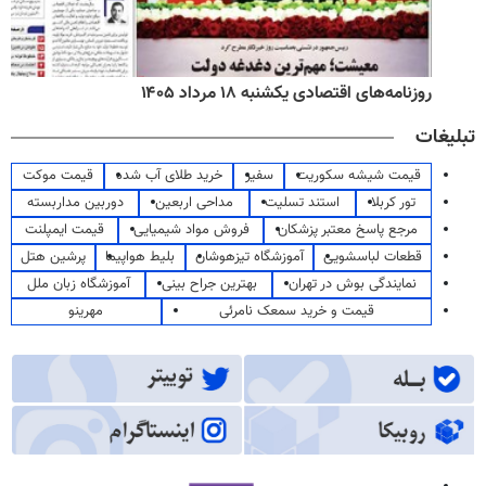
روزنامه‌های اقتصادی یکشنبه ۱۸ مرداد ۱۴۰۵
تبلیغات
قیمت شیشه سکوریت
سفیر
خرید طلای آب شده
قیمت موکت
تور کربلا
استند تسلیت
مداحی اربعین
دوربین مداربسته
مرجع پاسخ معتبر پزشکان
فروش مواد شیمیایی
قیمت ایمپلنت
قطعات لباسشویی
آموزشگاه تیزهوشان
بلیط هواپیما
پرشین هتل
نمایندگی بوش در تهران
بهترین جراح بینی
آموزشگاه زبان ملل
قیمت و خرید سمعک نامرئی
مهرینو