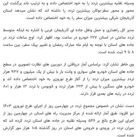
وسیله نقلیه بیشترین تردد را به خود اختصاص داده و به ترتیب باند برگشت این
محور و محور سقز-بوکان بیشترین تردد را داشته اند که نشان میدهد استان
آذربایجان شرقی بیشترین میزان سفر را به خود اختصاص داده است.
مدیر کل راهداری و حمل ونقل جاده ای آذربایجان غربی با اشاره به اینکه متوسط
تردد ساعتی در استان ۲۲۷ خودرو در ساعت بود، اظهار کرد: اوج ساعات تردد در
جاده های استان با توجه به ایام ماه مبارک رمضان و تغییر پیک سفر، بین ساعت
۸ تا ۹ ثبت شده است.
وی خاطر نشان کرد: براساس آمار دریافتی از دوربین های نظارت تصویری در سطح
جاده های استان خودرو های سواری و وانت بار با بیش از یک میلیون و ۹۳۷ هزار
تردد بیشترین میزان تردد را از آغاز طرح نوروزی به خود اختصاص داده اند و
خودرو های سنگین با بیش از ۲۲۳ هزار تردد و اتوبوس با تردد ۱۳ هزار و ۸۰۱
تردد در رتبه های بعدی قرار دارند.
دست نشان در خصوص مجموع تردد در چهارمین روز از اجرای طرح نوروزی ۱۴۰۳
نیز افزود: طبق آمار ارائه شده از مرکز مدیریت راه های استان در چهارمین روز از
اجرای این طرح بالغ بر ۵۴۶ وسیله نقلیه در جاده های استان تردد کرده اند که
میزان تردد در ورودی و خروجی های استان در روز گذشته ۱۰۵ هزار مور گزارش
شده است.