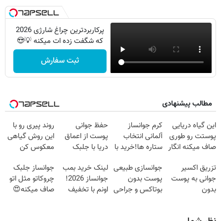
پرکاربردترین چراغ شارژی 2026
که شگفت زده ات میکنه 💡😍
ثبت سفارش
مطالب پیشنهادی
این گیاه دریایی
کرم جوانساز
حفظ جوانی
روند پیری رو با
پوستت رو طوری
آلمانی انتخاب
پوست از اعماق
این روش گیاهی
صاف میکنه انگار
ستاره ها!خرید با
دریا با جلبک
معکوس کن
20سال جوون
تخفیف
اسپیرولینا
تزریق اکسیر
جوانسازی طبیعی
لینک خرید بمب
جوانساز جلبک
شدی🔥
جوانی به پوست
پوست بدون
جوانساز 2026!
چروکاتو مثل اتو
بدون
بوتاکس و جراحی
اونم با تخفیف
صاف میکنه😍
سوزن40%تخفیف
😳! خرید با
ویژه
تخفیف ویژه