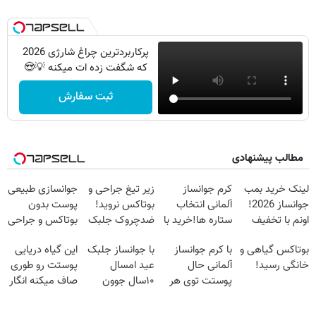
پرکاربردترین چراغ شارژی 2026
که شگفت زده ات میکنه 💡😍
ثبت سفارش
مطالب پیشنهادی
لینک خرید بمب
کرم جوانساز
زیر تیغ جراحی و
جوانسازی طبیعی
جوانساز 2026!
آلمانی انتخاب
بوتاکس نروید!
پوست بدون
اونم با تخفیف
ستاره ها!خرید با
ضدچروک جلبک
بوتاکس و جراحی
ویژه
تخفیف
با40%تخفیف
😳! خرید با
بوتاکس گیاهی و
با کرم جوانساز
با جوانساز جلبک
این گیاه دریایی
تخفیف ویژه
خانگی رسید!
آلمانی حال
عید امسال
پوستت رو طوری
پوستت توی هر
۱۰سال جوون
صاف میکنه انگار
فصلی
تری
20سال جوون
خوبه۴۵٪تخفیف
شدی🔥