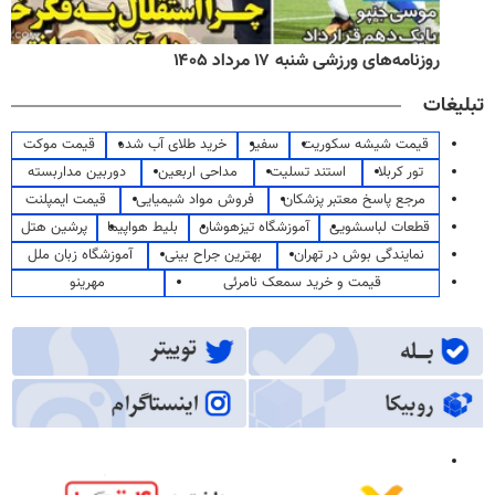
روزنامه‌های ورزشی شنبه ۱۷ مرداد ۱۴۰۵
تبلیغات
قیمت شیشه سکوریت
سفیر
خرید طلای آب شده
قیمت موکت
تور کربلا
استند تسلیت
مداحی اربعین
دوربین مداربسته
مرجع پاسخ معتبر پزشکان
فروش مواد شیمیایی
قیمت ایمپلنت
قطعات لباسشویی
آموزشگاه تیزهوشان
بلیط هواپیما
پرشین هتل
نمایندگی بوش در تهران
بهترین جراح بینی
آموزشگاه زبان ملل
قیمت و خرید سمعک نامرئی
مهرینو