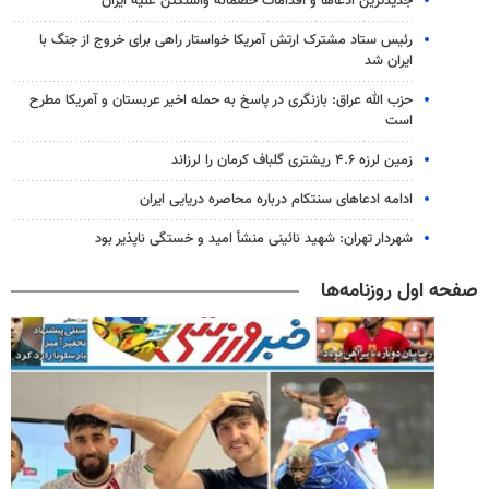
جدیدترین ادعاها و اقدامات خصمانه واشنگتن علیه ایران
رئیس ستاد مشترک ارتش آمریکا خواستار راهی برای خروج از جنگ با
ایران شد
حزب الله عراق: بازنگری در پاسخ به حمله اخیر عربستان و آمریکا مطرح
است
زمین لرزه ۴.۶ ریشتری گلباف کرمان را لرزاند
ادامه ادعاهای سنتکام درباره محاصره دریایی ایران
شهردار تهران: شهید نائینی منشأ امید و خستگی‌ ناپذیر بود
صفحه اول روزنامه‌ها