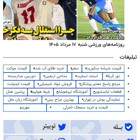
روزنامه‌های ورزشی شنبه ۱۷ مرداد ۱۴۰۵
تبلیغات
قیمت شیشه سکوریت
سفیر
خرید طلای آب شده
قیمت موکت
تور کربلا
استند تسلیت
مداحی اربعین
دوربین مداربسته
مرجع پاسخ معتبر پزشکان
فروش مواد شیمیایی
قیمت ایمپلنت
قطعات لباسشویی
آموزشگاه تیزهوشان
بلیط هواپیما
پرشین هتل
نمایندگی بوش در تهران
بهترین جراح بینی
آموزشگاه زبان ملل
قیمت و خرید سمعک نامرئی
مهرینو