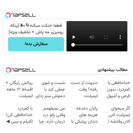
قطعا خنکت میکنه🌀🌬️ (پنکه
رومیزی مه پاش + تخفیف ویژه)
سفارش بده!
مطالب پیشنهادی
خداحافظی با
دندونت از دست
شست و شوی
روکش رایگان +
کمردرد، بدون
رفته؟ وقت
عمقی کبد با
اقساط ۱۲ ماهه
قرص و آمپول
ایمپلنت
دمنوش سم زدای
ایمپلنت
دیجیتاله
گیاهی
اگر میخوای
پایان دغدغه
من نمیفهمم
با کمردرد
ایمپلنت کنی
هزینه های
وقتی زانو درد
خداحافظی کن!
الان وقتشه |
دندان پزشکی با
درمان داره، چرا
(فیلم و ببین ◀
فقط با ۲۵
پک سفید کننده
دردش رو داری
پرسش‌نامه رو