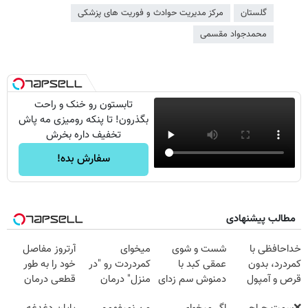
گلستان
مرکز مدیریت حوادث و فوریت های پزشکی
محمدجواد مقسمی
تابستون رو خنک و راحت
بگذرون! تا پنکه رومیزی مه پاش
تخفیف داره بخرش
سفارش بده!
مطالب پیشنهادی
خداحافظی با
شست و شوی
میخوای
آرتروز مفاصل
کمردرد، بدون
عمقی کبد با
کمردردت رو "در
خود را به طور
قرص و آمپول
دمنوش سم زدای
منزل" درمان
قطعی درمان
گیاهی
کنی؟ (◂فیلم +
کنید!