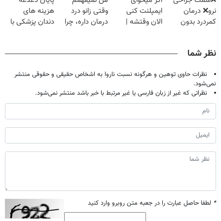
❌سمت جراحی
اگر میخوای
من نمیفهمم
پایان دغدغه
◂پرسش‌نامه)
◗پرسش‌نامه◖
نرو❌ درمان
ایمپلنت کنی
وقتی زانو درد
هزینه های
کمردرد بدون
الان وقتشه |
درمان داره، چرا
دندان پزشکی با
قرص و دارو
فقط با ۲۵
دردش رو داری
پک سفید کننده
میلیون تومان!!!
تحمل میکنی؟❗
خانگی
نظر شما
نظرات حاوی توهین و هرگونه نسبت ناروا به اشخاص حقیقی و حقوقی منتشر
نمی‌شود.
نظراتی که غیر از زبان فارسی یا غیر مرتبط با خبر باشد منتشر نمی‌شود.
*
لطفا حاصل عبارت را در جعبه متن روبرو وارد کنید