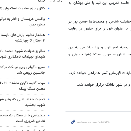
لسه تمرینی این تیم با ملی پوشان به
کلاژن برای سلامت استخوان زن
واکنش عربستان و قطر به بیانی
د حقیقت شناس و محمدطاها حسن پور در
درباره یمن
 به عنوان خود را برای حضور در رقابت
هشدار تداوم بارش‌های تابستان
۴ استان تا چهارشنبه
، مرضیه نصراللهی و رزا ابراهیمی به این
سالروز شهادت شهید محمد ناص
 به عنوان سرمربی است؛ زهرا حسینی و
شهدای دیپلمات نامگذاری شود
تغییر ناگهانی روی نیمکت تراکتو
جانشین ربیعی شد
بقات قهرمانی آسیا همراهی خواهد کرد.
مردم گناوه نگران نباشند؛ انفجا
معدن سنگ بینک
«حجت خدا»، لقبی که رهبر شهی
شهید بخشید
دیپلماسی با عربستان نتیجه‌
نظامی ضروری است