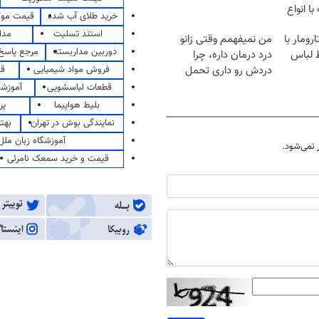
ا انواع
خرید طلای آب شده
قیمت مو
استند تسلیت
مدا
ومار با
من نمیفهمم وقتی زانو
دوربین مداربسته
مرجع پاسخ 
ظ لباس
درد درمان داره، چرا
فروش مواد شیمیایی
قی
دردش رو داری تحمل
میکنی؟❗
قطعات لباسشویی
آموزشگ
بلیط هواپیما
پر
نمایندگی بوش در تهران
بهت
آموزشگاه زبان ملل
نمی‌شود.
قیمت و خرید سمعک نامرئی