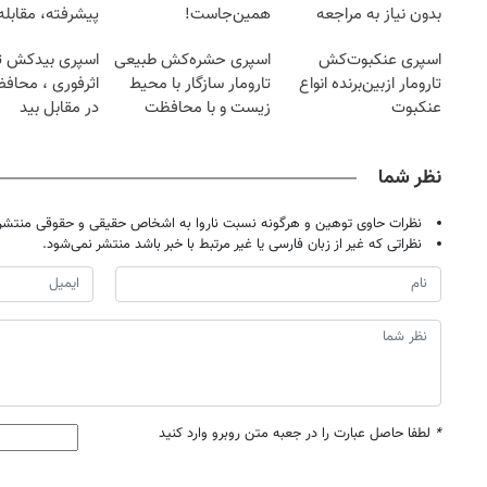
بدون نیاز به مراجعه
همین‌جاست!
پیشرفته، مقابله ب
حضوری
ساس
اسپری عنکبوت‌‌کش
اسپری حشره‌کش طبیعی
اسپری بیدکش تار
تارومار ازبین‌برنده انواع
تارومار سازگار با محیط
اثرفوری ، محاف
عنکبوت
زیست و با محافظت
در مقابل بید
طبیعی
نظر شما
نظرات حاوی توهین و هرگونه نسبت ناروا به اشخاص حقیقی و حقوقی منتشر 
نظراتی که غیر از زبان فارسی یا غیر مرتبط با خبر باشد منتشر نمی‌شود.
*
لطفا حاصل عبارت را در جعبه متن روبرو وارد کنید