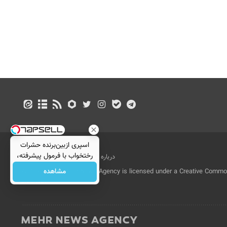
اسپری ازبین‌برنده حشرات
رختخواب با فرمول پیشرفته،
درباره ما
تماس با ما
بازرگانی
مقابله با انواع ساس
مشاهده
All Content by Mehr News Agency is licensed under a Creative Commons
License.