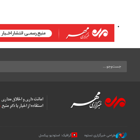
طراحی خبرگزاری نستوه
گرافیک: استودیو پیکسل