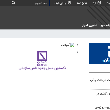
نتایج زنده
کا
ایتا
جداول لیگ
له مهر
عناوین اخبار
ک در خاک و آب
زی کشور در
ری‌سن ژرمن