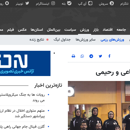
تلگرام
سروش
آی گپ
بله
اینستاگرام
توییتر
روبی
جامعه
اقتصاد
بازار
ورزش
سیاست
بین‌الملل
استان‌ها
عکس
فیلم
مج
ورزش‌های رزمی
سایر ورزش‌ها
جداول لیگ
نتایج زنده
ساعی و رحیمی
تازه‌ترین اخبار
روبات ها به جنگ میکروپلاستی
می روند
متهم متواری اخلال در نظام ار
پیرانشهر دستگیر شد
گلزن فینال جام جهانی راهی پا