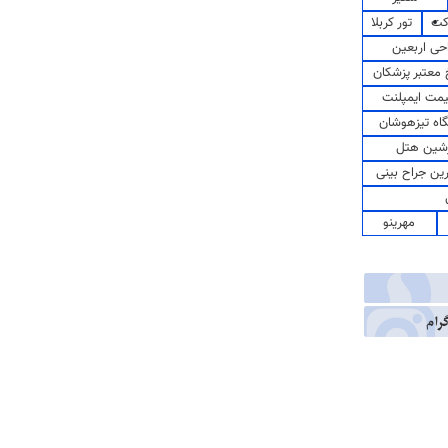
کت
تور کربلا
حی اربعین
معتبر پزشکان
مت ایمپلنت
اه تیزهوشان
شین هتل
رین جراح بینی
مهرینو