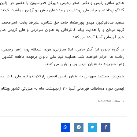
هادی ساعی رئیس و دکتر اصغر رحیمی دبیرکل فدراسیون با حضور در اولین ج
گفتگو پرداخته و برای ملی پوشان در رویدادهای پیش رو آرزوی موفقیت کردند.
سعید صادقیانپور، مهدی پوررهنما، حامد حق شناس، علیرضا بخت، امیرمحم
گروه مردان و با هدایت پیام خانلرخانی به عنوان سرمربی و علی کریمی صابر
های قهرمانی آسیا آماده می کنند.
در گروه بانوان نیز آیلار جامی، لیلا میرزایی، مریم عبدالله پور، زهرا رحیمی
رقابت ها اعزام خواهند شد. هدایت تیم ملی بانوان برعهده عاطفه کشاورز
زهرا حاجیوند به عنوان مربی وی را یاری می کنند.
همچنین جمشید سهرابی به عنوان رئیس انجمن پاراتکواندو تیم ملی را در مسا
نهمین دوره مسابقات قهرمانی آسیا ۳۰ اردیبهشت ماه به میزبانی کشور ویتنام و در شهر دانانگ برگزار خواهد شد.
کد مطلب
6093250