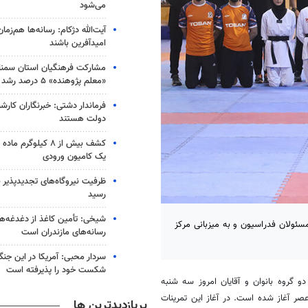
می‌شود
آیت‌الله دژکام: رسانه‌ها هم‌زمان
امیدآفرین باشند
مشارکت فرهنگیان استان سمنا
«معلم پژوهنده» ۵ درصد رشد کرد
فرماندار دشتی: خبرنگاران کارش
دولت هستند
کشف بیش از ۸ کیلوگر
یک کامیون ورودی
رسید
شیخی: تأمین کاغذ از دغدغه‌ه
 مسئولان فدراسیون و به میزبانی مرکز
رسانه‌های مازندران است
سردار محبی: آمریکا در این جن
شکست خود را پذیرفته است
دو گروه بانوان و آقایان امروز سه شنبه
صر آغاز شده است. در آغاز این تمرینات
پربازدیدترین ها