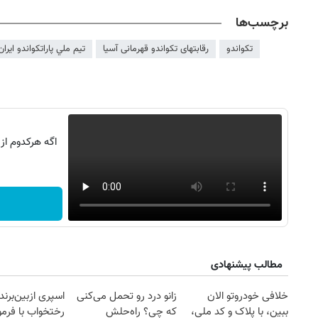
برچسب‌ها
تکواندو
رقابتهای تکواندو قهرمانی آسیا
تيم ملي پاراتكواندو ايران
اگه هرکدوم از
روزنامه‌های ورزشی شنبه ۱۷ مرداد ۱۴۰۵
روزنام
مطالب پیشنهادی
خلافی خودروتو الان
زانو درد رو تحمل می‌کنی
اسپری ازبین‌برن
ببین، با پلاک و کد ملی،
که چی؟ راه‌حلش
رختخواب با فرم