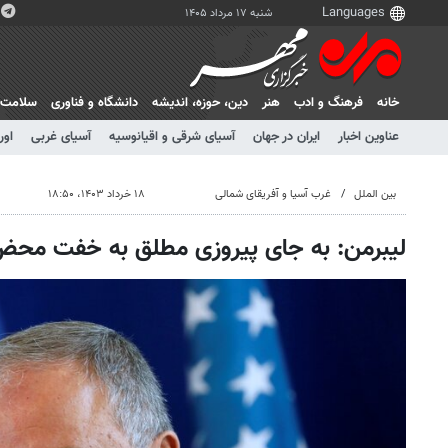
شنبه ۱۷ مرداد ۱۴۰۵
خانه
فرهنگ و ادب
هنر
دين، حوزه، انديشه
دانشگاه و فناوری
سلامت
عناوین اخبار
ایران در جهان
آسیای شرقی و اقیانوسیه
آسیای غربی
اور
بین الملل
غرب آسیا و آفریقای شمالی
۱۸ خرداد ۱۴۰۳، ۱۸:۵۰
لیبرمن: به جای پیروزی مطلق به خفت محض 