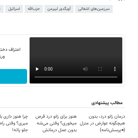
سرزمین‌های اشغالی
آویگدور لیبرمن
حز‌ب‌الله
اسرائیل
غ
ورزش16کیل
مطالب پیشنهادی
درمان زانو درد، بدون
هنوز برای زانو درد قرص
چرا هنوز داری با 
هیچگونه عوارض در منزل
میخوری؟ وقتی می‌شه
میری؟ وقتی راه 
(◂پرسش‌نامه)
بدون عمل درمانش
جلو پاته!
کرد؟؟؟؟