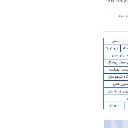
ام ترکیه ای چه
ه مکه
سفیر
کت
تور کربلا
حی اربعین
معتبر پزشکان
مت ایمپلنت
اه تیزهوشان
شین هتل
رین جراح بینی
مهرینو