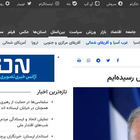
تلگرام
سروش
آی گپ
بله
اینستاگرام
توییتر
روبی
جامعه
اقتصاد
بازار
ورزش
سیاست
بین‌الملل
استان‌ها
عکس
فیلم
مج
اسیا
غرب آسیا و آفریقای شمالی
آفریقای مرکزی و جنوبی
اروپا
آمریکای شمالی
رسیده‌ایم
تازه‌ترین اخبار
سلماسی‌ها در حمایت از رهبری 
همچنان در خیابان ایستاده اند
نمایش اتحاد و ایستادگی مردم 
شب‌های اقتدار ملی
استاندار لرستان: خبرنگاران پرچم‌