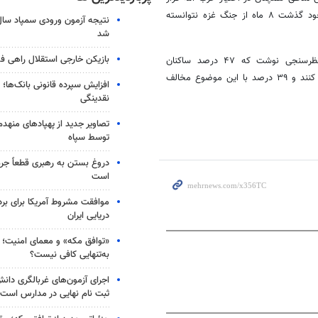
دارد و حزب الله هر کاری که می‌خواهد در آن انجام می‌دهد. تل آویو با وجود گذشت ۸ ماه از جنگ غزه نتوانسته
شد
بازیکن خارجی استقلال راهی فو
این در حالی است که روزنامه صهیونیستی معاریو با انتشار نتایج یک نظرسنجی نوشت که ۴۷ درصد ساکنان
سرزمین‌های اشغالی تصویب توافق آتش بس در برابر تبادل اسرا را تایید می کنند و ۳۹ درصد با این موضوع مخالف
افزایش سپرده قانونی بانک‌ها؛ ت
نقدینگی
تصاویر جدید از پهپادهای منهدم
توسط سپاه
دروغ بستن به رهبری قطعاً جرم
است
موافقت مشروط آمریکا برای بر
دریایی ایران
«توافق مکه» و معمای امنیت؛ چ
به‌تنهایی کافی نیست؟
اجرای آزمون‌های غربالگری دان
ثبت نام نهایی در مدارس است