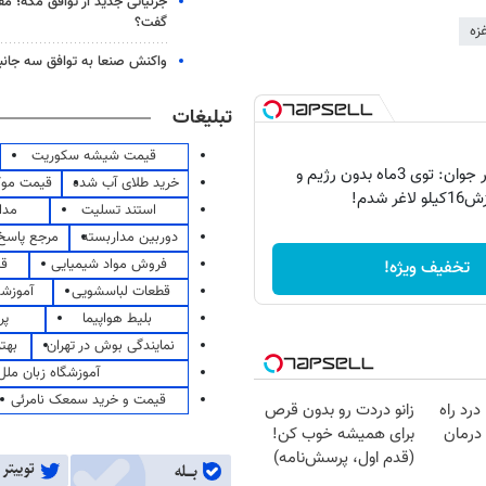
جزئیاتی جدید از توافق مکه؛ مق
گفت؟
زه
واکنش صنعا به توافق سه جانب
تبلیغات
قیمت شیشه سکوریت
اعتراف دختر جوان: توی 3ماه بدون رژیم و
خرید طلای آب شده
قیمت مو
و لاغر شدم!
استند تسلیت
مدا
دوربین مداربسته
مرجع پاسخ 
فروش مواد شیمیایی
قی
تخفیف ویژه!
قطعات لباسشویی
آموزشگ
بلیط هواپیما
پر
نمایندگی بوش در تهران
بهت
آموزشگاه زبان ملل
قیمت و خرید سمعک نامرئی
درد راه
زانو دردت رو بدون قرص
درمان
برای همیشه خوب کن!
(قدم اول، پرسش‌نامه)