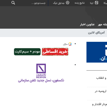
نتایج زنده
کا
ایتا
جداول لیگ
له مهر
عناوین اخبار
آمریکای لاتین
و انقلاب
ارومیه در
دار اقتدار و