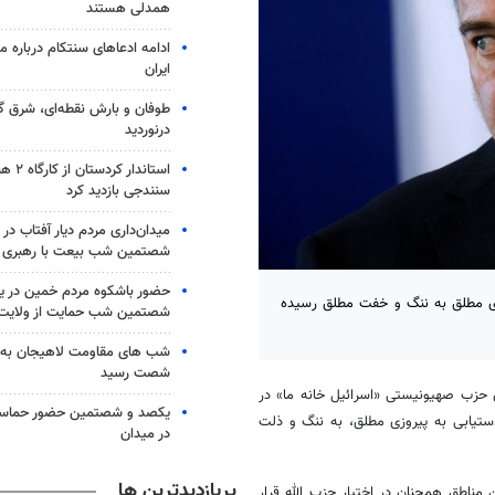
همدلی هستند
ادامه ادعاهای سنتکام درباره م
ایران
طوفان و بارش نقطه‌ای، شرق گل
درنوردید
استاندار 
سنندجی بازدید کرد
میدان‌داری مردم دیار آفتاب در
شصتمین شب بیعت با رهبری
حضور باشکوه مردم خمین در ی
ی مطلق به ننگ و خفت مطلق رسیده
شصتمین شب حمایت از ولایت 
شب های مقاومت لاهیجان به 
شصت رسید
 حزب صهیونیستی «اسرائیل خانه ما» در
یکصد و شصتمین حضور حماسی
اه از جنگ در غزه به جای دستیابی به پیروزی مطلق، به ننگ و ذلت
در میدان
پربازدیدترین ها
 مناطق همچنان در اختیار حزب الله قرار