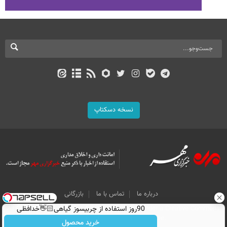
نسخه دسکتاپ
درباره ما
تماس با ما
بازرگانی
All Content by Mehr News Agency is licensed under a Creative Commons
90روز استفاده از چربیسوز گیاهی👋🏻خدافظی
Attribution 4.0 International License.
همیشگی با چاقی!خرید با تخفیف
خرید محصول