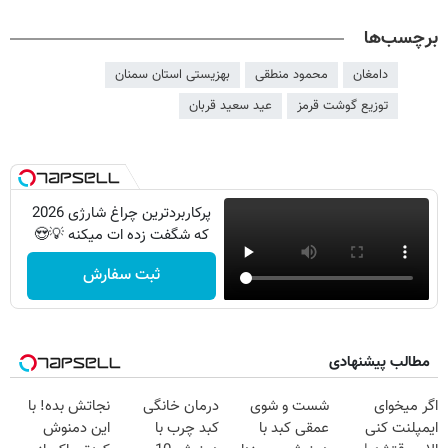
برچسب‌ها
دامغان
محمود منطقی
بهزیستی استان سمنان
توزیع گوشت قرمز
عید سعید قربان
پرکاربردترین چراغ شارژی 2026
که شگفت زده ات میکنه 💡😍
ثبت سفارش
مطالب پیشنهادی
اگر میخوای
شست و شوی
درمان خانگی
نجاتش بده! با
ایمپلنت کنی
عمقی کبد با
کبد چرب با
این دمنوش