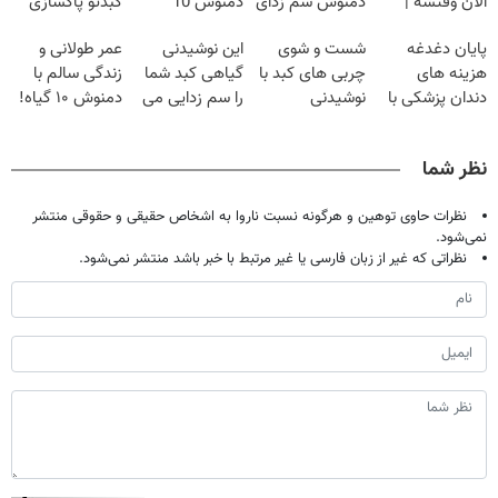
الان وقتشه |
دمنوش سم زدای
دمنوش 10
کبدتو پاکسازی
فقط با ۲۵
گیاهی
گیاه+55%
کن+ضمانت
پایان دغدغه
شست و شوی
این نوشیدنی
عمر طولانی و
میلیون تومان!!!
تخفیف
مرجوعی
هزینه های
چربی های کبد با
گیاهی کبد شما
زندگی سالم با
دندان پزشکی با
نوشیدنی
را سم زدایی می
دمنوش ۱۰ گیاه!
پک سفید کننده
گیاهی(55%تخفیف)
کند (با ضمانت
(۵۵% تخفیف)
خانگی
مرجوعی)
نظر شما
نظرات حاوی توهین و هرگونه نسبت ناروا به اشخاص حقیقی و حقوقی منتشر
نمی‌شود.
نظراتی که غیر از زبان فارسی یا غیر مرتبط با خبر باشد منتشر نمی‌شود.