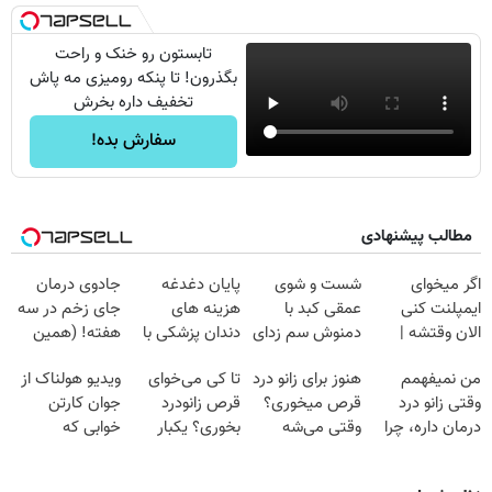
تابستون رو خنک و راحت
بگذرون! تا پنکه رومیزی مه پاش
تخفیف داره بخرش
سفارش بده!
مطالب پیشنهادی
اگر میخوای
شست و شوی
پایان دغدغه
جادوی درمان
ایمپلنت کنی
عمقی کبد با
هزینه های
جای زخم در سه
الان وقتشه |
دمنوش سم زدای
دندان پزشکی با
هفته! (همین
فقط با ۲۵
گیاهی
پک سفید کننده
حالا رایگان
من نمیفهمم
هنوز برای زانو درد
تا کی می‌خوای
ویدیو هولناک از
میلیون تومان!!!
خانگی
صحبت کنید)
وقتی زانو درد
قرص میخوری؟
قرص زانودرد
جوان کارتن
درمان داره، چرا
وقتی می‌شه
بخوری؟ یکبار
خوابی که
دردش رو داری
بدون عمل
اصولی درمانش
میلیاردر شد.
تحمل میکنی؟❗
درمانش کرد؟؟؟؟
کن
آموزش رایگان