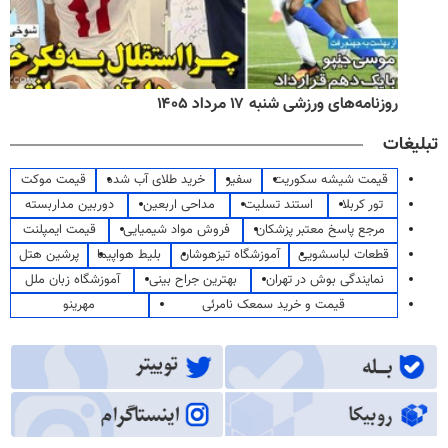
روزنامه‌های ورزشی شنبه ۱۷ مرداد ۱۴۰۵
تبلیغات
قیمت شیشه سکوریت
سفیر
خرید طلای آب شده
قیمت موکت
تور کربلا
استند تسلیت
مداحی اربعین
دوربین مداربسته
مرجع پاسخ معتبر پزشکان
فروش مواد شیمیایی
قیمت ایمپلنت
قطعات لباسشویی
آموزشگاه تیزهوشان
بلیط هواپیما
پرشین هتل
نمایندگی بوش در تهران
بهترین جراح بینی
آموزشگاه زبان ملل
قیمت و خرید سمعک نامرئی
مهرینو