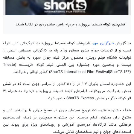
فیلم‌های کوتاه «سینما بی‌پول» و «ردپا» راهی جشنواره‌ای در ایتالیا شدند.
به گزارش
خبرگزاری مهر
، فیلم‌های کوتاه «سینما بی‌پول» به کارگردانی علی عارف
نسب و از تولیدات حوزه هنری سمنان و«رد پا» به کارگردانی مصطفی اعلمی از
تولیدات باشگاه فیلم رویش، محصول مرکز فیلم جوان سوره به بخش مسابقه
بیست و پنجمین دوره جشنواره بین
المللی
فیلم کوتاه «
تریست
» (Trieste
ShorTS International Film Festival(ShorTS IFF)) کشور ایتالیا راه یافتند.
این جشنواره امسال پذیرای ۱۱۷ اثر از ۵۰ کشور از سراسر جهان است که در شش
بخش به رقابت می‌پردازند. فیلم‌های کوتاه «سینما بی‌پول» و «رد پا» به همراه ۲۱
اثر کوتاه دیگر در بخش ShorTS Express حضور دارند.
هدف جشنواره «
تریست
» ترویج سینمای جوان در سطح جهانی با برنامه‌ای غنی و
متنوع برای محتوای فیلم
هاست
. این جشنواره همچنین در زمینه فعالیت‌های
فرهنگی مانند کارگاه‌ها، دوره‌های آموزشی و رویدادهای ویژه برای پیوند بین
استعدادهای جوان و تیم متخصصان تلاش می‌کند.