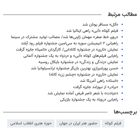
مطالب مرتبط
«آتل» مسافر یونان شد
فیلم کوتاه «آبی» راهی ایتالیا شد
«روی خط صفر» مهمان ژاپنی‌ها شد/ مصائب تولید مشترک در سینما
راهیابی ۲ انیمیشن سوره به سی‌امین جشنواره فیلم رود آیلند
نمایش «تاری» در جشنواره کانادایی/ کارگردان «تامینا» جایزه گرفت
راه‌یابی فیلم‌های کوتاه «آبی» و «ردپا» به یک جشنواره آلمانی
نمایش «زندگی و زندگی» در جشنواره بایکال روسیه
حسن پورشیرازی بهترین بازیگر جشنواره ترانسیلوانیا شد
نمایش «تاری» در جشنواره «چشم زن» کانادا
«استاد» راهی آمریکا شد
«برادر» از نیوزلند جایزه گرفت
«عیادت» با شعر ناصر فیض آماده نمایش شد
راه‌یابی «رویا» به یک جشنواره بلژیکی
برچسب‌ها
فیلم کوتاه
حضور هنر ایران در جهان
حوزه هنری انقلاب اسلامی