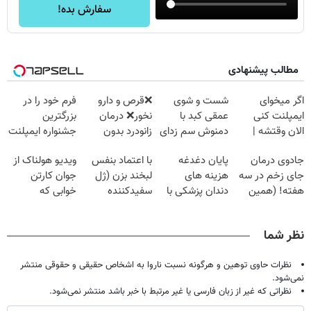
سفارش بده!
مطالب پیشنهادی
اگر میخوای
شست و شوی
❌قرص‌ و دارو
فرم خود را در
ایمپلنت کنی
عمقی کبد با
نخور❌ درمان
بزرگترین
الان وقتشه |
دمنوش سم زدای
زانودرد بدون
جشنواره ایمپلنت
فقط با ۲۵
گیاهی
قرص
تهران پر کنید ! |
جادوی درمان
پایان دغدغه
با اعتماد بنفس
ویدیو هولناک از
میلیون تومان!!!
فقط ۲۵ میلیون
جای زخم در سه
هزینه های
لبخند بزن (ژل
جوان کارتن
هفته! (همین
دندان پزشکی با
سفیدکننده
خوابی که
حالا رایگان
پک سفید کننده
دندان40%تخفیف)
میلیاردر شد.
صحبت کنید)
خانگی
آموزش رایگان
نظر شما
نظرات حاوی توهین و هرگونه نسبت ناروا به اشخاص حقیقی و حقوقی منتشر
نمی‌شود.
نظراتی که غیر از زبان فارسی یا غیر مرتبط با خبر باشد منتشر نمی‌شود.