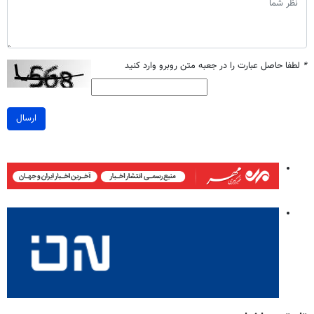
*
لطفا حاصل عبارت را در جعبه متن روبرو وارد کنید
ارسال