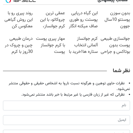
مطالب پیشنهادی
بدون سوزن
این گیاه دریایی
عمقی ترین
روند پیری رو با
پوستتو 10سال
پوستت رو طوری
چروکاتو، با این
این روش گیاهی
جوون
صاف میکنه انگار
کرم جوانساز،
معکوس کن
کن50%تخفیف
20سال جوون
صاف کن(50%
جوانسازی طبیعی
کرم جوانساز
مهار پیری پوست
درمان طبیعی
پاییزی
شدی🔥
تخفیف سفارش
پوست بدون
آلمانی انتخاب
با کرم جوانساز
چین و چروک در
فوری)
بوتاکس و جراحی
ستاره ها!خرید با
پوست
30روز با کرم
😳! خرید با
تخفیف
آلمانی(تخفیف
جوانساز
تخفیف ویژه
ویژه تا امشب)
آلمانی(45%تخفیف)
نظر شما
نظرات حاوی توهین و هرگونه نسبت ناروا به اشخاص حقیقی و حقوقی منتشر
نمی‌شود.
نظراتی که غیر از زبان فارسی یا غیر مرتبط با خبر باشد منتشر نمی‌شود.