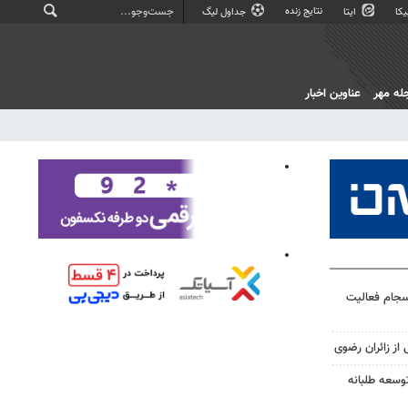
نتایج زنده
کا
ایتا
جداول لیگ
له مهر
عناوین اخبار
نسجام فعالیت
 از زائران رضوی
وسعه طلبانه