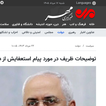
شنبه ۱۷ مرداد ۱۴۰۵
خانه
فرهنگ و ادب
هنر
دين، حوزه، انديشه
دانشگاه و فناوری
سلامت
عناوین اخبار
رهبری
دولت
مجلس
امنیتی و دفاعی
احزاب و تشکلها
سیاست
دولت
۲۲ مرداد ۱۴۰۳، ۱۰:۰۵
توضیحات ظریف در مورد پیام استعفایش از 