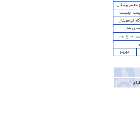
معتبر پزشکان
مت ایمپلنت
اه تیزهوشان
شین هتل
رین جراح بینی
مهرینو