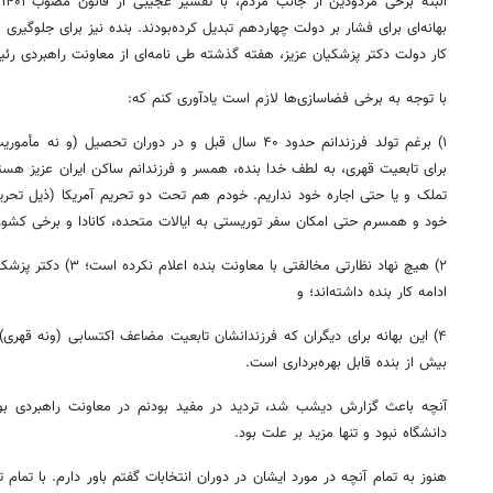
البته برخی
مردودین
ا
بهانه‌ای برای فشار بر دولت چهاردهم تبدیل کرده‌بودند. بنده نیز برای جلوگیری ا
کار دولت دکتر پزشکیان عزیز، هفته گذشته طی نامه‌ای از معاونت راهبردی رئ
با توجه به برخی فضاسازی‌ها لازم است یادآوری کنم که:
۱)
برغم
تولد فرزندانم حدود ۴۰ سال قبل و در دوران تحصیل (و ن
برای تابعیت قهری، به لطف خدا بنده، همسر و فرزندانم ساکن ایران عزیز هست
تملک و یا حتی اجاره خود نداریم. خودم هم تحت دو تحریم آمریکا (ذیل تحریم 
خود و همسرم حتی امکان سفر توریستی به ایالات متحده، کانادا و برخی کشوره
۲) هیچ نهاد نظارتی مخالفت
ادامه کار بنده داشته‌اند؛ و
۴) این بهانه برای دیگران که فرزندانشان تابعیت مضاعف اکتسابی (
ونه
قهری) 
بیش از بنده قابل بهره‌برداری است.
آنچه باعث گزارش دیشب شد، تردید در مفید بودنم در معاونت راهبردی بو
دانشگاه نبود و تنها مزید بر علت بود.