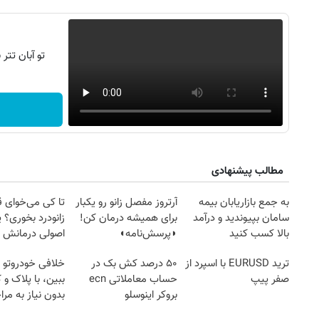
تو آبان تت
مطالب پیشنهادی
به جمع بازاریابان بیمه
آرتروز مفصل زانو رو یکبار
تا کی می‌خوای 
سامان بپیوندید و درآمد
برای همیشه درمان کن!
زانودرد بخوری؟ ی
بالا کسب کنید
◗پرسش‌نامه◖
اصولی درمانش 
ترید EURUSD با اسپرد از
۵۰ درصد کش بک در
خلافی خودروتو ا
صفر پیپ
حساب معاملاتی ecn
ببین، با پلاک و 
بروکر اینوسلو
بدون نیاز به مرا
حضوری