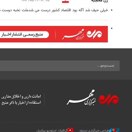
زن محجبه
۰۳:۴۵ - ۱۴۰۳/۰۵/۲۴
خیلی حیف شد آگه بود اقثصاد کشور درست می شدملت نخبه دوست دا
طراحی خبرگزاری نستوه
گرافیک: استودیو پیکسل