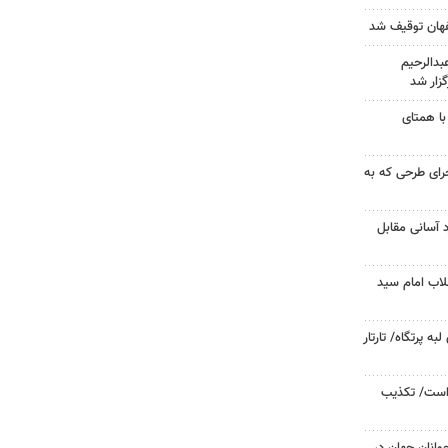
دالرحیم
زار شد
با همتای
جرای طرحی که به
د آسانی مقابل
لاب امام سید
 پرتگاه/ تارتار
 است/ تکذیب
وانان جهان در