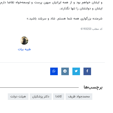
و ایشان خواهم بود و از همه ایرانیان میهن
پرست
و توسعه‌خواه تقاضا دارم ک
ایشان و دولتشان را تنها نگذارند.
شرمنده بزرگواری همه شما هستم. شاد و سربلند باشید.»
کد مطلب
6193253
طیبه بیات
روزنامه‌های اقتصادی شنبه ۱۷ مرداد ۱۴۰۵
روزنامه
برچسب‌ها
محمدجواد ظریف
کانادا
دکتر پزشکیان
هیئت دولت