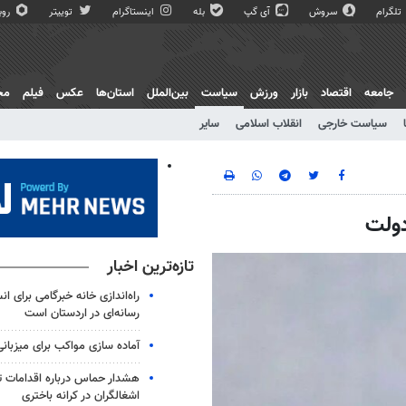
تلگرام
سروش
آی گپ
بله
اینستاگرام
توییتر
روبی
جامعه
اقتصاد
بازار
ورزش
سیاست
بین‌الملل
استان‌ها
عکس
فیلم
مج
سیاست خارجی
انقلاب اسلامی
سایر
دولت
تازه‌ترین اخبار
راه‌اندازی خانه خبرگامی برای ا
رسانه‌ای در اردستان است
آماده سازی مواکب برای میزبانی
هشدار حماس درباره اقدامات ت
اشغالگران در کرانه باختری