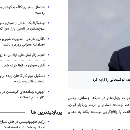
احتمال سفر ویتکاف و کوشنر به 
روسیه
اینفوگرافیک؛ نقش راهبردی سی
بلوچستان در تامین بازار موز ک
ذاکری هرندی: مدیریت شهری بم ب
اقدامات عمرانی روزمره باشد
اعزام زائر اولی‌های آبادانی به 
آتش سوزی در لونا پارک شیراز
تشکیل تیم کارآگاهان زبده برا
توضیحاتی را ارایه کرد.
عاملان قتل رجب‌زاده
لهونی: رسانه‌های کردستان در
کنار مردم ایستادند
دولت چهاردهم در شبکه اجتماعی ایکس
ردهم نوشت:
«
سلام بر مردم بزرگوار ایران.
پربازدیدترین ها
الفت با واقع‌گرایی نیست؛ بلکه به معنای
رژیم صهیونیستی در قتل مداح 
ایجاد وحشت در جامعه است