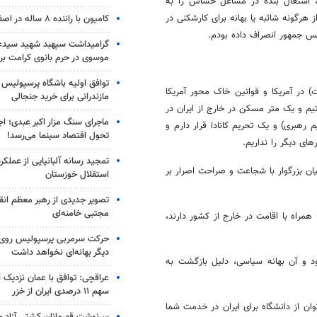
ز جانب مردم، با تفسیر عجیبی از قانون مصوب ۱۴۰۱، اشتغال بنده در مشاغل حساس را به
ز هرگونه شائبه یا بهانه برای کارشکنی در
کامیون با راننده ۸ ساله در اصفهان توقیف شد
یس جمهور انصراف داده بودم.
گرامیداشت سپهبد شهید سیدعب
موسوی در حرم بانوی کرامت برگ
توافق اولیه باشگاه پرسپولیس 
ه مأموریت) در آمریکا و قوانین خاک محور آمریکا
مازندرانی برای خرید جنجالی
یم و یک متر مسکن در خارج از ایران در
ماجرای سنگ مزار اکبر عبدی؛ ا
رهبری) و یک تحریم کانادا قرار دارم و
تحول اقتصاد سینما می‌رسد!
ای دیگر را نداریم.
تمجید رسانه آلبانیایی از عملکر
ی با معاونت بنده اعلام نکرده است؛ ۳) دکتر پزشکیان بزرگوار با شجاعت و صراحت اصرار بر
استقلال خوزستان
تصویر جدیدی از رهبر معظم انق
مجتبی خامنه‌ای
همراه با اقامت در خارج از کشور دارند،
حرکت سرمربی پرسپولیس روی لبه
دیگر بهانه‌ای نخواهد داشت
د و آن بهانه سیاسی، دلیل بازگشت به
عراقچی: توافق با عمان نزدیک
سهم ۱۱ درصدی ایران از خزر
هنوز به تمام آنچه در مورد ایشان در دوران انتخابات گفتم باور دارم. با تمام توان از دانشگاه ‎برای ایران در خدمت شما
سرنوشت قهرمانان کشتی آزاد ج