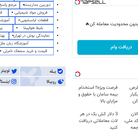
دوربین مداربسته
مرجع پاسخ 
فروش مواد شیمیایی
قی
قطعات لباسشویی
آموزشگ
ر بدون محدودیت معامله کن🔥
بلیط هواپیما
پر
نمایندگی بوش در تهران
بهت
آموزشگاه زبان ملل
دریافت وام
قیمت و خرید سمعک نامرئی
قرص
فرصت ویژه‼️ استخدام
کبار
بیمه سامان با حقوق و
کن
مزایای بالا
لان
3 دلار کش بک در هر
کد ملی،
لات معاملاتی دریافت
جعه
کنید