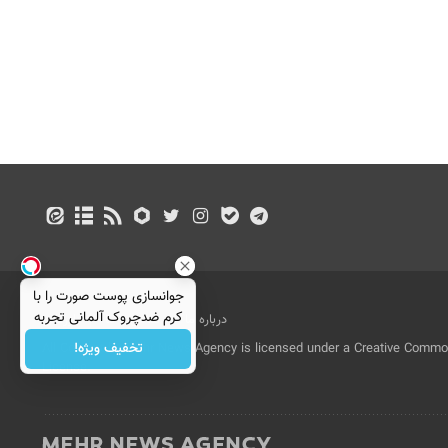
جوانسازی پوست صورت را با
کرم ضدچروک آلمانی تجربه
درباره ما
تماس با ما
بازرگانی
کنید!
تخفیف ویژه!
All Content by Mehr News Agency is licensed under a Creative Commons
License.